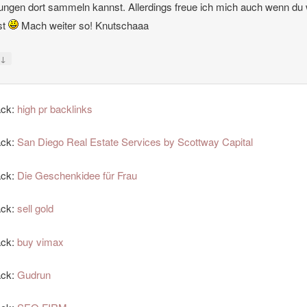
ungen dort sammeln kannst. Allerdings freue ich mich auch wenn du
ist
Mach weiter so! Knutschaaa
↓
y
ack:
high pr backlinks
ack:
San Diego Real Estate Services by Scottway Capital
ack:
Die Geschenkidee für Frau
ack:
sell gold
ack:
buy vimax
ack:
Gudrun