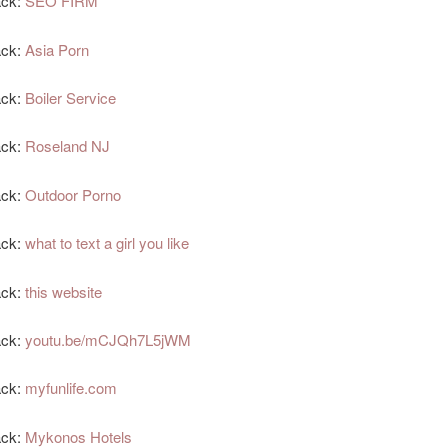
ack:
SEO FIRM
ack:
Asia Porn
ack:
Boiler Service
ack:
Roseland NJ
ack:
Outdoor Porno
ack:
what to text a girl you like
ack:
this website
ack:
youtu.be/mCJQh7L5jWM
ack:
myfunlife.com
ack:
Mykonos Hotels