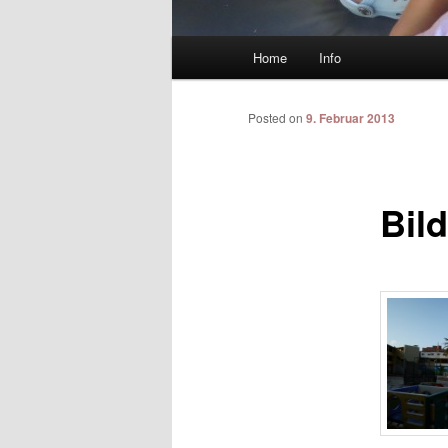
Main menu
Home
Info
Skip to primary content
Skip to secondary content
Posted on
9. Februar 2013
Bild