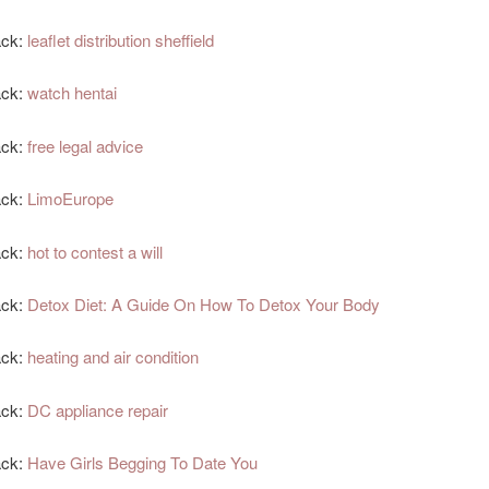
ack:
leaflet distribution sheffield
ack:
watch hentai
ack:
free legal advice
ack:
LimoEurope
ack:
hot to contest a will
ack:
Detox Diet: A Guide On How To Detox Your Body
ack:
heating and air condition
ack:
DC appliance repair
ack:
Have Girls Begging To Date You