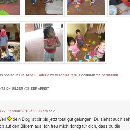
as posted in
Die Arbeit
,
Galerie
by
VeronikaPeru
. Bookmark the
permalink
.
HTS ON “
BILDER VON DER ARBEIT
”
n
27. Februar 2013 at 6:09 am
said:
Veri
dein Blog ist dir bis jetzt total gut gelungen. Du siehst auch se
ich auf den Bildern aus! Ich freu mich richtig für dich, dass du die