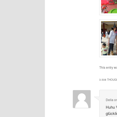
This entry w
3.508 THOUG
Delia
o
Huhu 
glückl