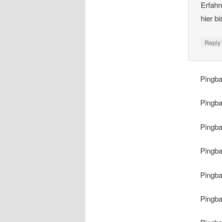
Erfahr
hier b
Repl
Pingb
Pingb
Pingb
Pingb
Pingb
Pingb