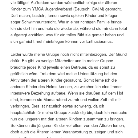
vielfältiger. Außerdem werden wöchentlich einige der älteren
Kinder zum YMCA Jugendverband (Deutsch: CVJM) gebracht.
Dort malen, basteln, lernen sowie spielen Kinder und kriegen
sogar Schwimmunterricht. Wie in einer richtigen Familie bringe
ich sie dort hin und hole sie wieder ab, während sie mir dann total
aufgeregt erzählen, was für ein tolles Bild sie gemalt haben und
sich gar nicht mehr einkriegen können vor Enthusiasmus.
Leider wurde meine Gruppe noch nicht miteinbezogen. Der Grund
dafür: Es gibt zu wenige Mitarbeiter und in meiner Gruppe
bräuchte jedes Kind jeweils einen Betreuer, da es sonst zu
gefährlich wäre. Trotzdem wird meine Unterstützung bei den
Aktivitäten der älteren Kinder gebraucht. Somit lerne ich die
anderen Kinder des Heims kennen, zu welchen ich eine immer
intensivere Beziehung aufbaue. Wenn sie draußen auf dem Hof
sind, kommen sie Mama rufend zu mir und wollen Zeit mit mir
verbringen. Dies ist natürlich etwas schwierig, da ich
hauptsächlich für meine Gruppe zuständig bin, doch ich versuche
nun die jüngeren mit den älteren Kindern zusammen zu bringen.
So können die jüngeren Kinder vor allem von den Älteren lernen,
doch auch die Älteren lernen Verantwortung zu zeigen und sich