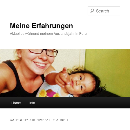
Sear
Meine Erfahrungen
Aktuelles während meinem Auslandsjahr in Peru
Main menu
Home
Info
Skip to primary content
Skip to secondary content
CATEGORY ARCHIVES:
DIE ARBEIT