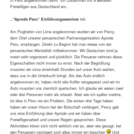
In Peru angekommen nahm ich zusammen mit 9 weiteren
Freiwilligen aus Deutschland am..
..“Aprode Peru“ Einführungsseminar
teil.
Am Flughafen von Lima angekommen wurden wir von Percy,
dem Chef unserer peruanischen Partnerorganisation Aprode
Peru, empfangen. Direkt zu Beginn hat man etwas von der
peruanischen Mentalität mitbekommen. Wir Deutschen sind ja
meist sehr organisiert und pünktlich. Die Peruaner nehmen diese
Eigenschaften nicht immer so ernst. Nach der Begrüßung
mussten wir circa eineinhalb Stunden auf unser Auto warten,
dass uns in die Unterkunft bringt. Als das Auto endlich
angekommen ist, haben nicht alle Koffer reingepasst und wir im
Auto mussten uns ziemlich quetschen. Ich glaube wir waren zwei
oder drei Personen mehr als erlaubt. Aber wie ich später merkte,
ist dies in Peru nie ein Problem. Die ersten drei Tage haben
haben wir unser Visum bei der Botschaft verlängert, Percy gab
uns eine Einführung über Aprode und wir haben über
Freiwilligenarbeit und unsere Regeln gesprochen. Diese
Aktivitäten hören sich nicht wirklich viel an, aber wie gesagt, bei
den Peruanern verzögert sich alles immer ein bisschen
Und