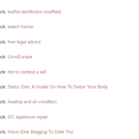
ack:
leaflet distribution sheffield
ack:
watch hentai
ack:
free legal advice
ack:
LimoEurope
ack:
hot to contest a will
ack:
Detox Diet: A Guide On How To Detox Your Body
ack:
heating and air condition
ack:
DC appliance repair
ack:
Have Girls Begging To Date You