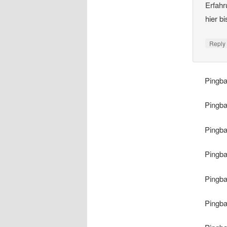
Erfahr
hier b
Repl
Pingb
Pingb
Pingb
Pingb
Pingb
Pingb