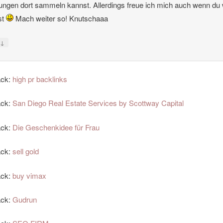
ungen dort sammeln kannst. Allerdings freue ich mich auch wenn du
ist
Mach weiter so! Knutschaaa
↓
y
ack:
high pr backlinks
ack:
San Diego Real Estate Services by Scottway Capital
ack:
Die Geschenkidee für Frau
ack:
sell gold
ack:
buy vimax
ack:
Gudrun