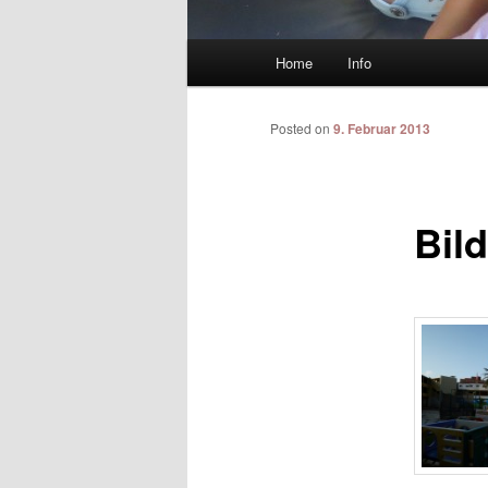
Main menu
Home
Info
Skip to primary content
Skip to secondary content
Posted on
9. Februar 2013
Bild