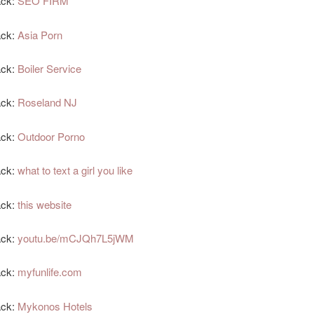
ack:
SEO FIRM
ack:
Asia Porn
ack:
Boiler Service
ack:
Roseland NJ
ack:
Outdoor Porno
ack:
what to text a girl you like
ack:
this website
ack:
youtu.be/mCJQh7L5jWM
ack:
myfunlife.com
ack:
Mykonos Hotels