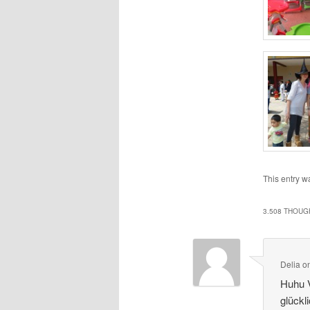
This entry w
3.508 THOUG
Delia
o
Huhu 
glückl