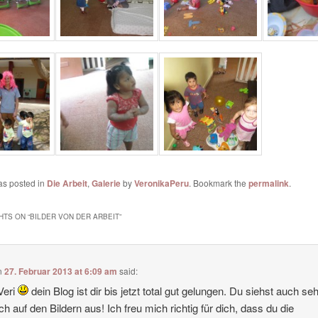
as posted in
Die Arbeit
,
Galerie
by
VeronikaPeru
. Bookmark the
permalink
.
HTS ON “
BILDER VON DER ARBEIT
”
n
27. Februar 2013 at 6:09 am
said:
Veri
dein Blog ist dir bis jetzt total gut gelungen. Du siehst auch se
ich auf den Bildern aus! Ich freu mich richtig für dich, dass du die