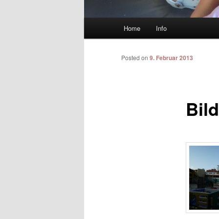
Main menu
Home
Info
Skip to primary content
Skip to secondary content
Posted on
9. Februar 2013
Bild