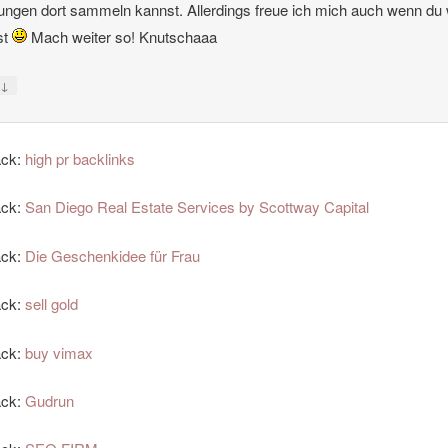
ungen dort sammeln kannst. Allerdings freue ich mich auch wenn du
ist
Mach weiter so! Knutschaaa
↓
y
ack:
high pr backlinks
ack:
San Diego Real Estate Services by Scottway Capital
ack:
Die Geschenkidee für Frau
ack:
sell gold
ack:
buy vimax
ack:
Gudrun