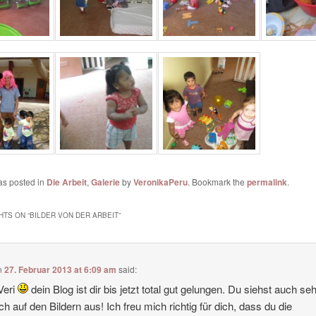
as posted in
Die Arbeit
,
Galerie
by
VeronikaPeru
. Bookmark the
permalink
.
HTS ON “
BILDER VON DER ARBEIT
”
n
27. Februar 2013 at 6:09 am
said:
Veri
dein Blog ist dir bis jetzt total gut gelungen. Du siehst auch se
ich auf den Bildern aus! Ich freu mich richtig für dich, dass du die