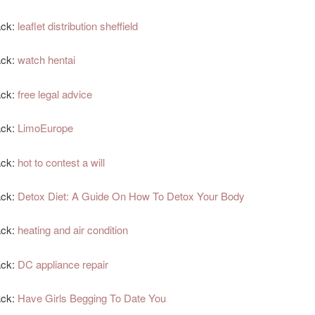
ack:
leaflet distribution sheffield
ack:
watch hentai
ack:
free legal advice
ack:
LimoEurope
ack:
hot to contest a will
ack:
Detox Diet: A Guide On How To Detox Your Body
ack:
heating and air condition
ack:
DC appliance repair
ack:
Have Girls Begging To Date You