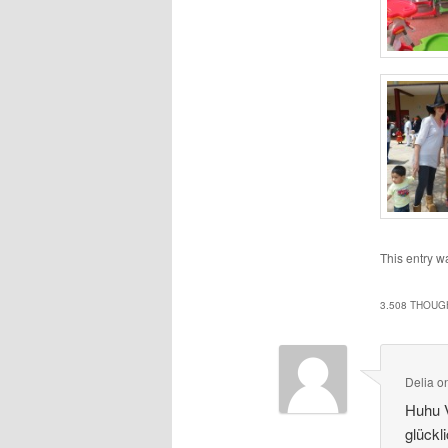
This entry w
3.508 THOUG
Delia
o
Huhu 
glückl