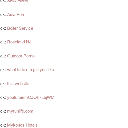
ack:
SEO FIRM
ack:
Asia Porn
ack:
Boiler Service
ack:
Roseland NJ
ack:
Outdoor Porno
ack:
what to text a girl you like
ack:
this website
ack:
youtu.be/mCJQh7L5jWM
ack:
myfunlife.com
ack:
Mykonos Hotels