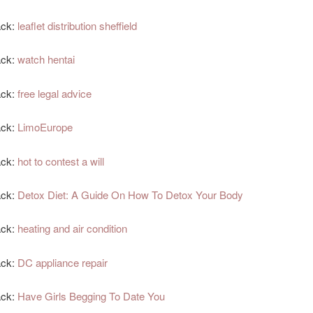
ack:
leaflet distribution sheffield
ack:
watch hentai
ack:
free legal advice
ack:
LimoEurope
ack:
hot to contest a will
ack:
Detox Diet: A Guide On How To Detox Your Body
ack:
heating and air condition
ack:
DC appliance repair
ack:
Have Girls Begging To Date You