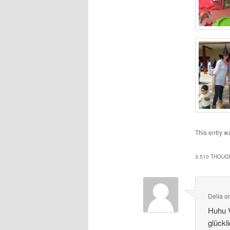
This entry w
3.510 THOUG
Delia
o
Huhu 
glückl