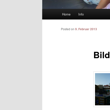
Main menu
Home
Info
Skip to primary content
Skip to secondary content
Posted on
9. Februar 2013
Bild