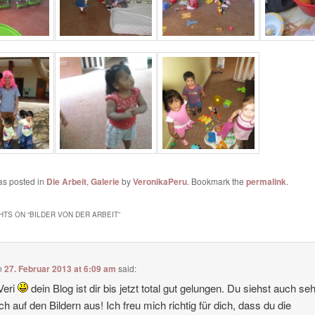
as posted in
Die Arbeit
,
Galerie
by
VeronikaPeru
. Bookmark the
permalink
.
HTS ON “
BILDER VON DER ARBEIT
”
n
27. Februar 2013 at 6:09 am
said:
Veri
dein Blog ist dir bis jetzt total gut gelungen. Du siehst auch se
ich auf den Bildern aus! Ich freu mich richtig für dich, dass du die