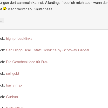
ungen dort sammeln kannst. Allerdings freue ich mich auch wenn du
ist
Mach weiter so! Knutschaaa
↓
y
ack:
high pr backlinks
ack:
San Diego Real Estate Services by Scottway Capital
ack:
Die Geschenkidee für Frau
ack:
sell gold
ack:
buy vimax
ack:
Gudrun