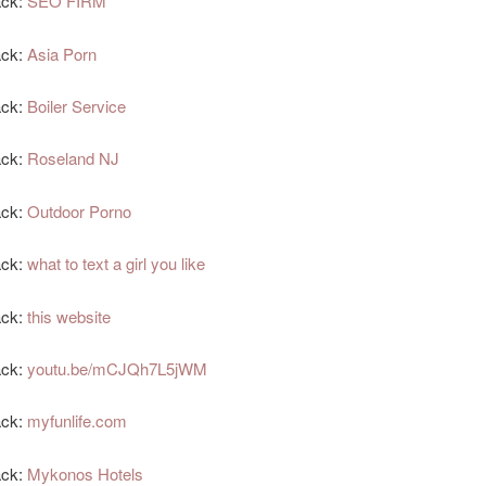
ack:
SEO FIRM
ack:
Asia Porn
ack:
Boiler Service
ack:
Roseland NJ
ack:
Outdoor Porno
ack:
what to text a girl you like
ack:
this website
ack:
youtu.be/mCJQh7L5jWM
ack:
myfunlife.com
ack:
Mykonos Hotels