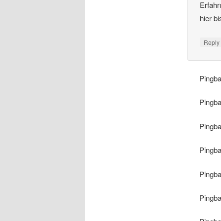
Erfahr
hier b
Repl
Pingb
Pingb
Pingb
Pingb
Pingb
Pingb