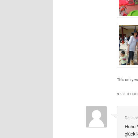
This entry w
3.508 THOUG
Delia
o
Huhu 
glückl