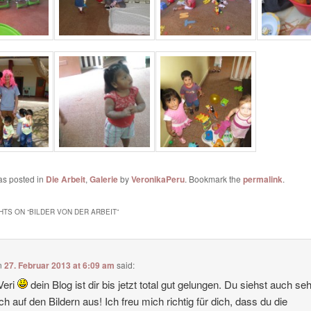
as posted in
Die Arbeit
,
Galerie
by
VeronikaPeru
. Bookmark the
permalink
.
HTS ON “
BILDER VON DER ARBEIT
”
n
27. Februar 2013 at 6:09 am
said:
Veri
dein Blog ist dir bis jetzt total gut gelungen. Du siehst auch se
ich auf den Bildern aus! Ich freu mich richtig für dich, dass du die