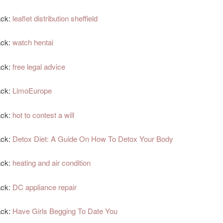
ack:
leaflet distribution sheffield
ack:
watch hentai
ack:
free legal advice
ack:
LimoEurope
ack:
hot to contest a will
ack:
Detox Diet: A Guide On How To Detox Your Body
ack:
heating and air condition
ack:
DC appliance repair
ack:
Have Girls Begging To Date You