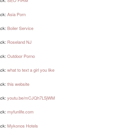
ack:
SEO FIRM
ack:
Asia Porn
ack:
Boiler Service
ack:
Roseland NJ
ack:
Outdoor Porno
ack:
what to text a girl you like
ack:
this website
ack:
youtu.be/mCJQh7L5jWM
ack:
myfunlife.com
ack:
Mykonos Hotels