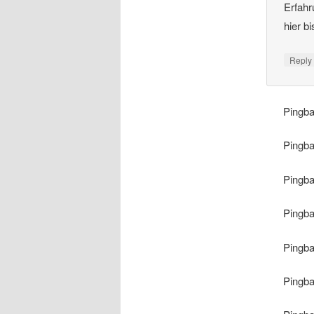
Erfahr
hier b
Repl
Pingb
Pingb
Pingb
Pingb
Pingb
Pingb