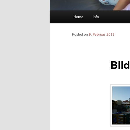
Main menu
Home
Info
Skip to primary content
Skip to secondary content
Posted on
9. Februar 2013
Bild