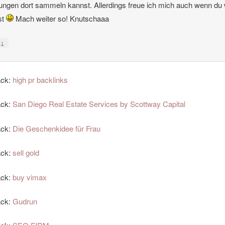
ungen dort sammeln kannst. Allerdings freue ich mich auch wenn du
ist
Mach weiter so! Knutschaaa
↓
y
ack:
high pr backlinks
ack:
San Diego Real Estate Services by Scottway Capital
ack:
Die Geschenkidee für Frau
ack:
sell gold
ack:
buy vimax
ack:
Gudrun