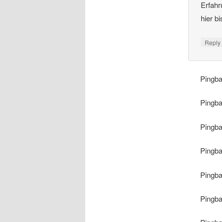
Erfahr
hier b
Repl
Pingb
Pingb
Pingb
Pingb
Pingb
Pingb