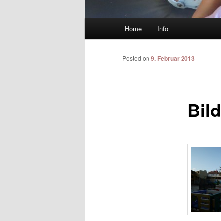
Main menu
Home
Info
Skip to primary content
Skip to secondary content
Posted on
9. Februar 2013
Bild