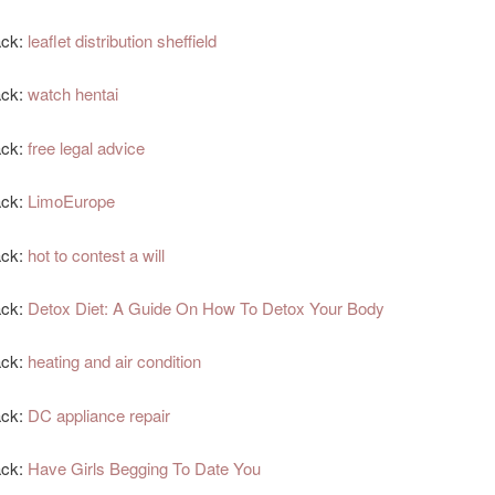
ack:
leaflet distribution sheffield
ack:
watch hentai
ack:
free legal advice
ack:
LimoEurope
ack:
hot to contest a will
ack:
Detox Diet: A Guide On How To Detox Your Body
ack:
heating and air condition
ack:
DC appliance repair
ack:
Have Girls Begging To Date You