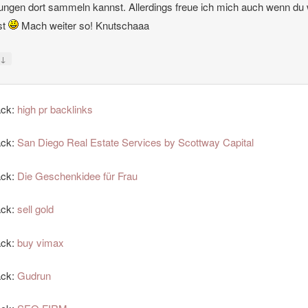
ungen dort sammeln kannst. Allerdings freue ich mich auch wenn du
ist
Mach weiter so! Knutschaaa
↓
y
ack:
high pr backlinks
ack:
San Diego Real Estate Services by Scottway Capital
ack:
Die Geschenkidee für Frau
ack:
sell gold
ack:
buy vimax
ack:
Gudrun