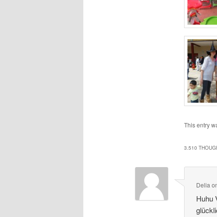
This entry w
3.510 THOUG
Delia
o
Huhu 
glückl