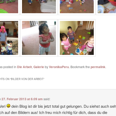
as posted in
Die Arbeit
,
Galerie
by
VeronikaPeru
. Bookmark the
permalink
.
HTS ON “
BILDER VON DER ARBEIT
”
n
27. Februar 2013 at 6:09 am
said:
Veri
dein Blog ist dir bis jetzt total gut gelungen. Du siehst auch se
ich auf den Bildern aus! Ich freu mich richtig für dich, dass du die