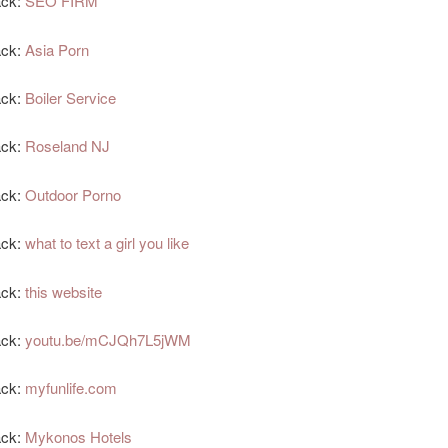
ack:
SEO FIRM
ack:
Asia Porn
ack:
Boiler Service
ack:
Roseland NJ
ack:
Outdoor Porno
ack:
what to text a girl you like
ack:
this website
ack:
youtu.be/mCJQh7L5jWM
ack:
myfunlife.com
ack:
Mykonos Hotels