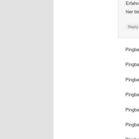
Erfahr
hier b
Repl
Pingb
Pingb
Pingb
Pingb
Pingb
Pingb