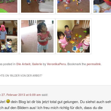
as posted in
Die Arbeit
,
Galerie
by
VeronikaPeru
. Bookmark the
permalink
.
HTS ON “
BILDER VON DER ARBEIT
”
n
27. Februar 2013 at 6:09 am
said:
Veri
dein Blog ist dir bis jetzt total gut gelungen. Du siehst auch se
ich auf den Bildern aus! Ich freu mich richtig für dich, dass du die