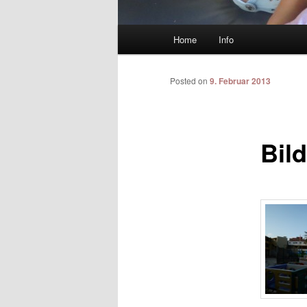
Main menu
Home
Info
Skip to primary content
Skip to secondary content
Posted on
9. Februar 2013
Bild