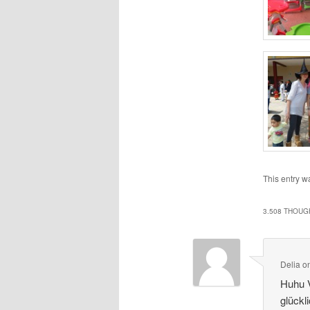
This entry w
3.508 THOUG
Delia
o
Huhu 
glückl