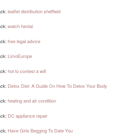
ack:
leaflet distribution sheffield
ack:
watch hentai
ack:
free legal advice
ack:
LimoEurope
ack:
hot to contest a will
ack:
Detox Diet: A Guide On How To Detox Your Body
ack:
heating and air condition
ack:
DC appliance repair
ack:
Have Girls Begging To Date You