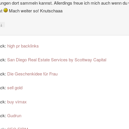
ungen dort sammeln kannst. Allerdings freue ich mich auch wenn du
ist
Mach weiter so! Knutschaaa
↓
y
ack:
high pr backlinks
ack:
San Diego Real Estate Services by Scottway Capital
ack:
Die Geschenkidee für Frau
ack:
sell gold
ack:
buy vimax
ack:
Gudrun