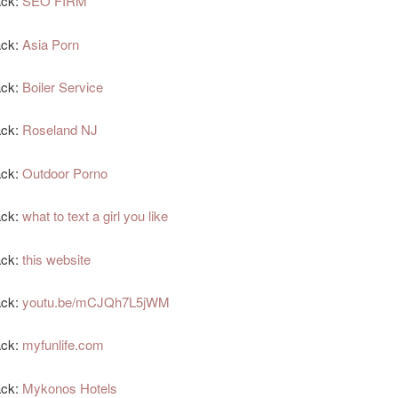
ack:
SEO FIRM
ack:
Asia Porn
ack:
Boiler Service
ack:
Roseland NJ
ack:
Outdoor Porno
ack:
what to text a girl you like
ack:
this website
ack:
youtu.be/mCJQh7L5jWM
ack:
myfunlife.com
ack:
Mykonos Hotels