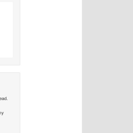
head.
 my