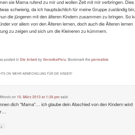
en sie Mama rufend zu mir und wollen Zeit mit mir verbringen. Dies 
etwas schwierig, da ich hauptsächlich für meine Gruppe zuständig bin
nun die jüngeren mit den älteren Kindern zusammen zu bringen. So k
inder vor allem von den Älteren lernen, doch auch die Älteren lernen
tung zu zeigen und sich um die Kleineren zu kümmern.
as posted in
Die Arbeit
by
VeronikaPeru
. Bookmark the
permalink
.
HTS ON “
MEHR ABWECHSLUNG FÜR DIE KINDER
”
itrovic
on
10. März 2013 at 1:38 pm
said:
nnen dich “Mama”… ich glaube dein Abschied von den Kindern wird
er…
↓
y