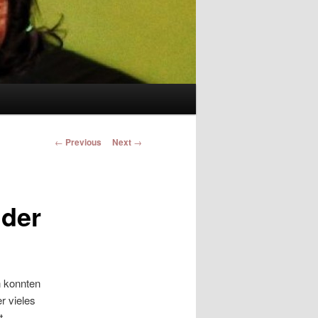
Post navigation
←
Previous
Next
→
nder
n konnten
r vieles
t.