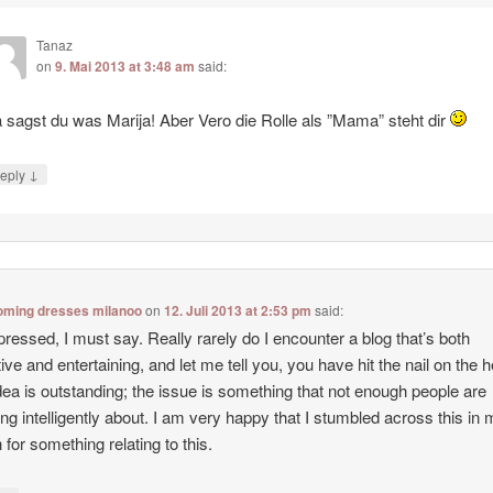
Tanaz
on
9. Mai 2013 at 3:48 am
said:
 sagst du was Marija! Aber Vero die Rolle als ”Mama” steht dir
↓
eply
ming dresses milanoo
on
12. Juli 2013 at 2:53 pm
said:
pressed, I must say. Really rarely do I encounter a blog that’s both
ive and entertaining, and let me tell you, you have hit the nail on the 
dea is outstanding; the issue is something that not enough people are
ng intelligently about. I am very happy that I stumbled across this in
 for something relating to this.