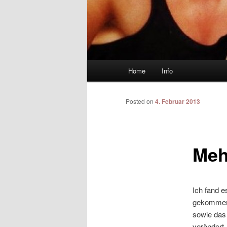
Main menu
Home
Info
Skip to primary content
Skip to secondary content
Posted on
4. Februar 2013
Meh
Ich fand e
gekommen 
sowie das 
verändert.