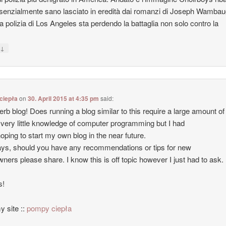
enzialmente sano lasciato in eredità dai romanzi di Joseph Wambau
la polizia di Los Angeles sta perdendo la battaglia non solo contro la
↓
y
ciepła
on
30. April 2015 at 4:35 pm
said:
erb blog! Does running a blog similar to this require a large amount o
 very little knowledge of computer programming but I had
oping to start my own blog in the near future.
s, should you have any recommendations or tips for new
wners please share. I know this is off topic however I just had to ask.
s!
y site ::
pompy ciepła