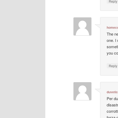
Repl
homeco
The ne
one. I
someth
you co
Repl
duveti
Per du
disastr
corrot
forza 