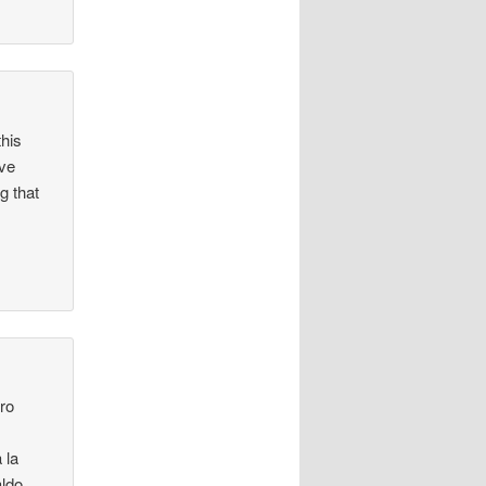
this
ave
g that
tro
 la
aldo