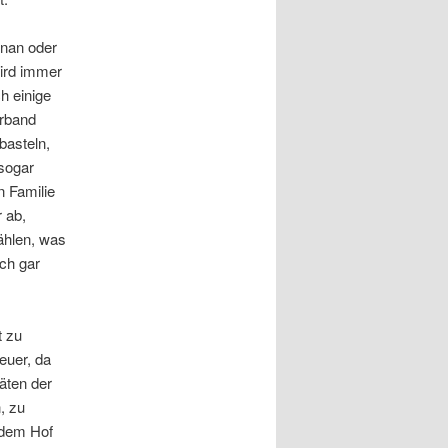
enan
oder
ird immer
h einige
rband
basteln,
 sogar
n Familie
r ab,
zählen, was
ich gar
t zu
euer, da
äten der
, zu
 dem Hof