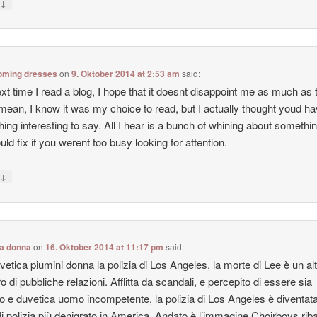
↓
y
ming dresses
on
9. Oktober 2014 at 2:53 am
said:
xt time I read a blog, I hope that it doesnt disappoint me as much as 
 mean, I know it was my choice to read, but I actually thought youd h
ing interesting to say. All I hear is a bunch of whining about somethin
uld fix if you werent too busy looking for attention.
↓
y
ca donna
on
16. Oktober 2014 at 11:17 pm
said:
vetica piumini donna la polizia di Los Angeles, la morte di Lee è un al
o di pubbliche relazioni. Afflitta da scandali, e percepito di essere sia
to e duvetica uomo incompetente, la polizia di Los Angeles è diventata
di polizia più denigrato in America. Andato è l’immagine Choirboys rib