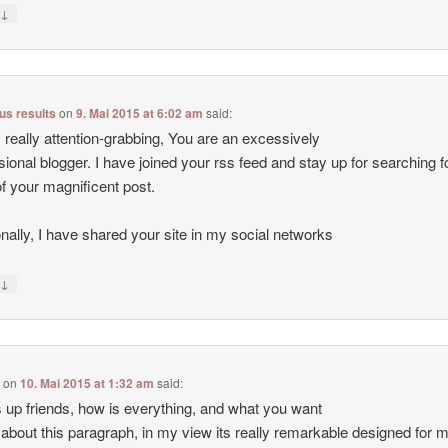
↓
y
lus results
on
9. Mai 2015 at 6:02 am
said:
s really attention-grabbing, You are an excessively
sional blogger. I have joined your rss feed and stay up for searching f
of your magnificent post.
onally, I have shared your site in my social networks
↓
y
e
on
10. Mai 2015 at 1:32 am
said:
 up friends, how is everything, and what you want
 about this paragraph, in my view its really remarkable designed for 