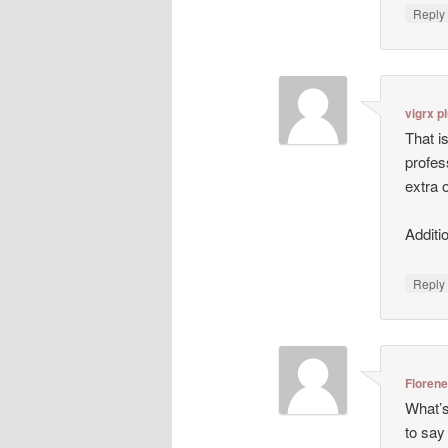
Repl
vigrx p
That i
profes
extra 
Additi
Repl
Floren
What’s
to say