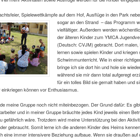
chtsfeier, Spielewettkämpfe auf dem Hof, Ausflüge in den Park neb
sogar an den Strand – das Programm w
vielfältiger. Außerdem werden wöchentlic
der älteren Kinder zum YMCA Jugendve
(Deutsch: CVJM) gebracht. Dort malen, 
lernen sowie spielen Kinder und kriegen
Schwimmunterricht. Wie in einer richtige
bringe ich sie dort hin und hole sie wiede
während sie mir dann total aufgeregt er
für ein tolles Bild sie gemalt haben und s
r einkriegen können vor Enthusiasmus.
de meine Gruppe noch nicht miteinbezogen. Der Grund dafür: Es gib
arbeiter und in meiner Gruppe bräuchte jedes Kind jeweils einen Betr
u gefährlich wäre. Trotzdem wird meine Unterstützung bei den Aktivit
nder gebraucht. Somit lerne ich die anderen Kinder des Heims kennen
ch eine immer intensivere Beziehung aufbaue. Wenn sie draußen auf