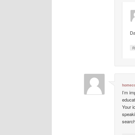
Da
R
homeco
I’m im
educat
Your i
speaki
search