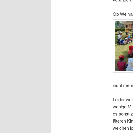
Ob Weihna
nicht meh
Leider wur
wenige Mit
es sonst z
älteren Ki
welchen i