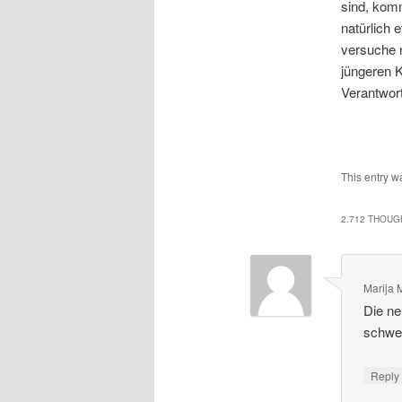
sind, komm
natürlich 
versuche 
jüngeren K
Verantwor
This entry w
2.712 THOUG
Marija M
Die ne
schw
Repl