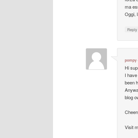
ma ess
Oggi, 
Repl
pompy 
Hi sup
I have
been h
Anyway
blog o
Cheer
Visit m