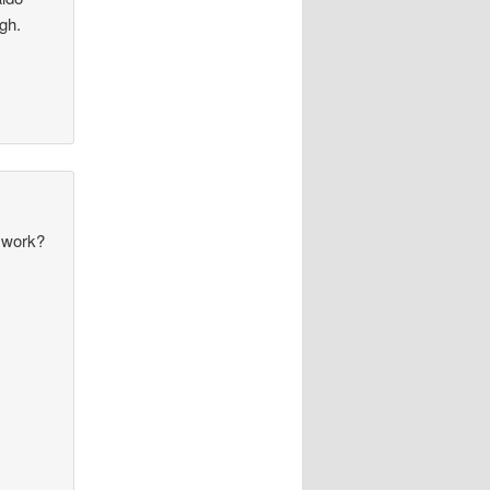
gh.
f work?