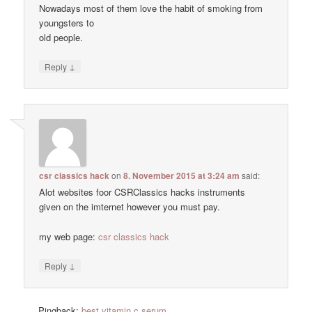
Nowadays most of them love the habit of smoking from
youngsters to
old people.
↓
Reply
csr classics hack
on
8. November 2015 at 3:24 am
said:
Alot websites foor CSRClassics hacks instruments
given on the imternet however you must pay.
my web page:
csr classics hack
↓
Reply
Pingback:
best vitamin c serum