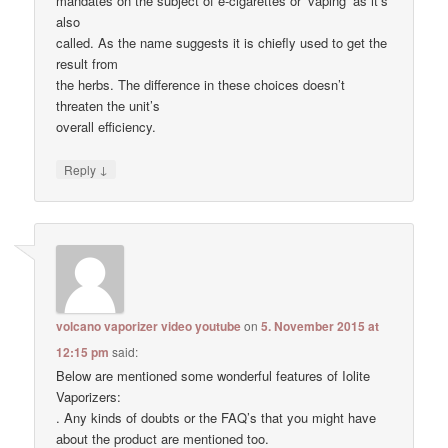
mandates on the subject of e-cigarettes or ‘vaping’ as it’s
also
called. As the name suggests it is chiefly used to get the
result from
the herbs. The difference in these choices doesn’t
threaten the unit’s
overall efficiency.
↓
Reply
volcano vaporizer video youtube
on
5. November 2015 at
12:15 pm
said:
Below are mentioned some wonderful features of Iolite
Vaporizers:
. Any kinds of doubts or the FAQ’s that you might have
about the product are mentioned too.