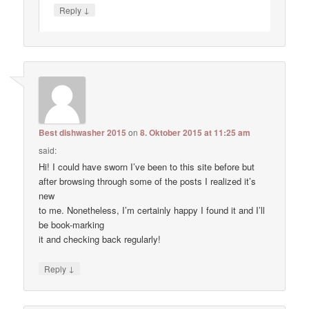
↓
Reply
Best dishwasher 2015
on
8. Oktober 2015 at 11:25 am
said:
Hi! I could have sworn I’ve been to this site before but
after browsing through some of the posts I realized it’s
new
to me. Nonetheless, I’m certainly happy I found it and I’ll
be book-marking
it and checking back regularly!
↓
Reply