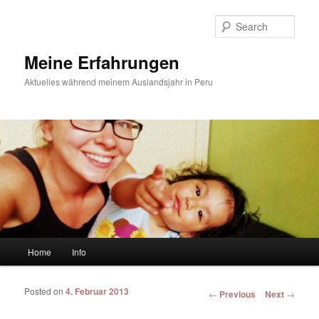
Sear
Meine Erfahrungen
Aktuelles während meinem Auslandsjahr in Peru
Main menu
Home
Info
Skip to primary content
Skip to secondary content
Posted on
4. Februar 2013
Post navigation
←
Previous
Next
→