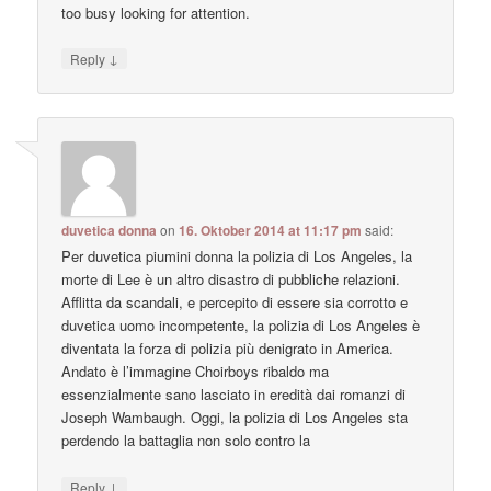
too busy looking for attention.
↓
Reply
duvetica donna
on
16. Oktober 2014 at 11:17 pm
said:
Per duvetica piumini donna la polizia di Los Angeles, la
morte di Lee è un altro disastro di pubbliche relazioni.
Afflitta da scandali, e percepito di essere sia corrotto e
duvetica uomo incompetente, la polizia di Los Angeles è
diventata la forza di polizia più denigrato in America.
Andato è l’immagine Choirboys ribaldo ma
essenzialmente sano lasciato in eredità dai romanzi di
Joseph Wambaugh. Oggi, la polizia di Los Angeles sta
perdendo la battaglia non solo contro la
↓
Reply