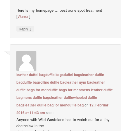
Here is my homepage … best acne spot treatment
[
Warren
]
↓
Reply
leather duffel bagduffle bagsduffel bagsleather duffle
bagduffle bagrolling duffle bagleather gym bagleather
duffle bags for menduffle bags for menmens leather duffle
bagmens duffle bagsleather dufflewheeled duffle
bagsleather duffle bag for menduffle bag
on
12. Februar
2016 at 11:43 am
said:
Anyone with Wild Wasteland has to watch out for a tiny
deathclaw in the