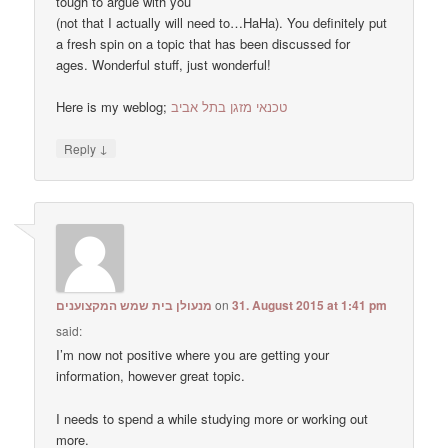
tough to argue with you
(not that I actually will need to…HaHa). You definitely put
a fresh spin on a topic that has been discussed for
ages. Wonderful stuff, just wonderful!
Here is my weblog;
טכנאי מזגן בתל אביב
↓
Reply
מנעולן בית שמש המקצוענים
on
31. August 2015 at 1:41 pm
said:
I’m now not positive where you are getting your
information, however great topic.
I needs to spend a while studying more or working out
more.