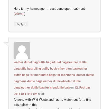
Here is my homepage … best acne spot treatment
[
Warren
]
↓
Reply
leather duffel bagduffle bagsduffel bagsleather duffle
bagduffle bagrolling duffle bagleather gym bagleather
duffle bags for menduffle bags for menmens leather duffle
bagmens duffle bagsleather dufflewheeled duffle
bagsleather duffle bag for menduffle bag
on
12. Februar
2016 at 11:43 am
said:
Anyone with Wild Wasteland has to watch out for a tiny
deathclaw in the