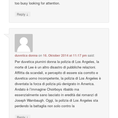
too busy looking for attention.
↓
Reply
duvetica donna
on
16. Oktober 2014 at 11:17 pm
said:
Per duvetica piumini donna la polizia di Los Angeles, la
morte di Lee è un altro disastro di pubbliche relazioni.
Afflitta da scandali, e percepito di essere sia corrotto e
duvetica uomo incompetente, la polizia di Los Angeles è
diventata la forza di polizia più denigrato in America.
Andato è l’immagine Choirboys ribaldo ma
essenzialmente sano lasciato in eredità dai romanzi di
Joseph Wambaugh. Oggi, la polizia di Los Angeles sta
perdendo la battaglia non solo contro la
↓
Reply