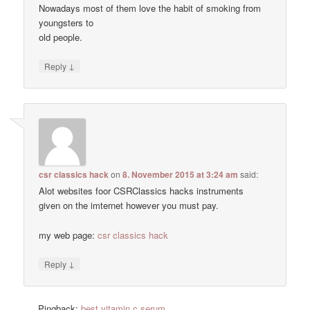
Nowadays most of them love the habit of smoking from
youngsters to
old people.
↓
Reply
csr classics hack
on
8. November 2015 at 3:24 am
said:
Alot websites foor CSRClassics hacks instruments
given on the imternet however you must pay.
my web page:
csr classics hack
↓
Reply
Pingback:
best vitamin c serum