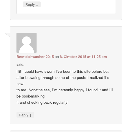
↓
Reply
Best dishwasher 2015
on
8. Oktober 2015 at 11:25 am
said:
Hi! I could have sworn I’ve been to this site before but
after browsing through some of the posts I realized it’s
new
to me. Nonetheless, I’m certainly happy I found it and I’ll
be book-marking
it and checking back regularly!
↓
Reply