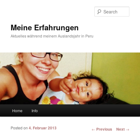
Sear
Meine Erfahrungen
Aktuelles während meinem Auslandsjahr in Peru
Main menu
Home
Info
Skip to primary content
Skip to secondary content
Posted on
4. Februar 2013
Post navigation
←
Previous
Next
→