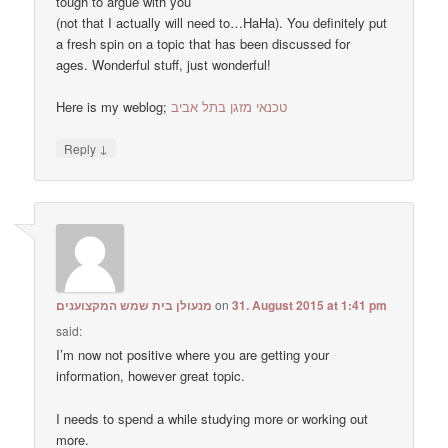
tough to argue with you
(not that I actually will need to…HaHa). You definitely put
a fresh spin on a topic that has been discussed for
ages. Wonderful stuff, just wonderful!
Here is my weblog;
טכנאי מזגן בתל אביב
↓
Reply
מנעולן בית שמש המקצוענים
on
31. August 2015 at 1:41 pm
said:
I’m now not positive where you are getting your
information, however great topic.
I needs to spend a while studying more or working out
more.