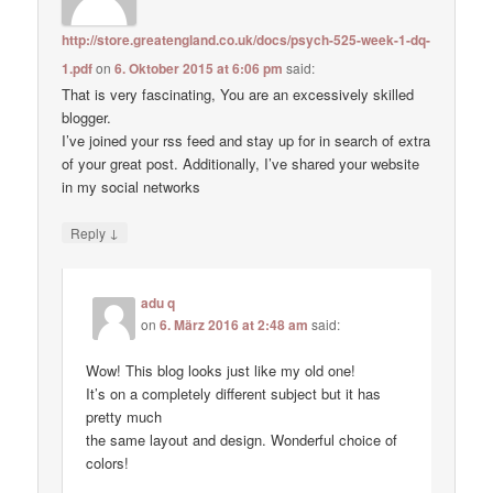
http://store.greatengland.co.uk/docs/psych-525-week-1-dq-
1.pdf
on
6. Oktober 2015 at 6:06 pm
said:
That is very fascinating, You are an excessively skilled
blogger.
I’ve joined your rss feed and stay up for in search of extra
of your great post. Additionally, I’ve shared your website
in my social networks
↓
Reply
adu q
on
6. März 2016 at 2:48 am
said:
Wow! This blog looks just like my old one!
It’s on a completely different subject but it has
pretty much
the same layout and design. Wonderful choice of
colors!