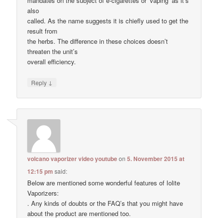
mandates on the subject of e-cigarettes or ‘vaping’ as it’s
also
called. As the name suggests it is chiefly used to get the
result from
the herbs. The difference in these choices doesn’t
threaten the unit’s
overall efficiency.
↓
Reply
volcano vaporizer video youtube
on
5. November 2015 at
12:15 pm
said:
Below are mentioned some wonderful features of Iolite
Vaporizers:
. Any kinds of doubts or the FAQ’s that you might have
about the product are mentioned too.