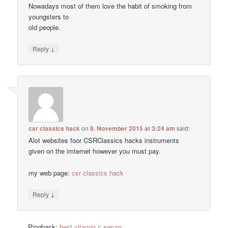
Nowadays most of them love the habit of smoking from
youngsters to
old people.
↓
Reply
csr classics hack
on
8. November 2015 at 3:24 am
said:
Alot websites foor CSRClassics hacks instruments
given on the imternet however you must pay.
my web page:
csr classics hack
↓
Reply
Pingback:
best vitamin c serum