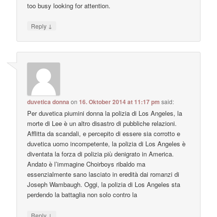
too busy looking for attention.
↓
Reply
duvetica donna
on
16. Oktober 2014 at 11:17 pm
said:
Per duvetica piumini donna la polizia di Los Angeles, la
morte di Lee è un altro disastro di pubbliche relazioni.
Afflitta da scandali, e percepito di essere sia corrotto e
duvetica uomo incompetente, la polizia di Los Angeles è
diventata la forza di polizia più denigrato in America.
Andato è l’immagine Choirboys ribaldo ma
essenzialmente sano lasciato in eredità dai romanzi di
Joseph Wambaugh. Oggi, la polizia di Los Angeles sta
perdendo la battaglia non solo contro la
↓
Reply