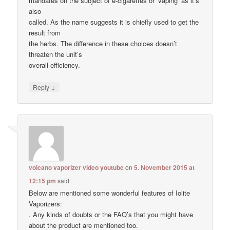
mandates on the subject of e-cigarettes or ‘vaping’ as it’s
also
called. As the name suggests it is chiefly used to get the
result from
the herbs. The difference in these choices doesn’t
threaten the unit’s
overall efficiency.
↓
Reply
volcano vaporizer video youtube
on
5. November 2015 at
12:15 pm
said:
Below are mentioned some wonderful features of Iolite
Vaporizers:
. Any kinds of doubts or the FAQ’s that you might have
about the product are mentioned too.