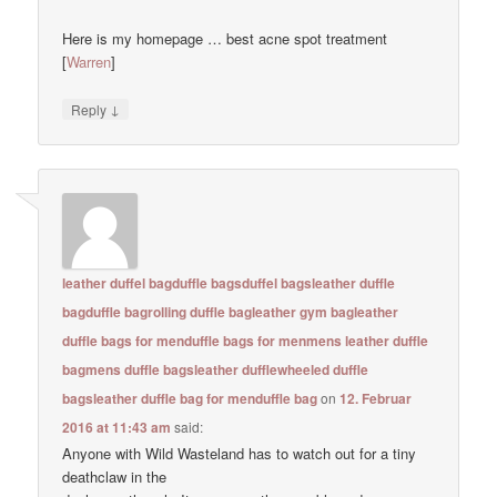
Here is my homepage … best acne spot treatment
[
Warren
]
↓
Reply
leather duffel bagduffle bagsduffel bagsleather duffle
bagduffle bagrolling duffle bagleather gym bagleather
duffle bags for menduffle bags for menmens leather duffle
bagmens duffle bagsleather dufflewheeled duffle
bagsleather duffle bag for menduffle bag
on
12. Februar
2016 at 11:43 am
said:
Anyone with Wild Wasteland has to watch out for a tiny
deathclaw in the