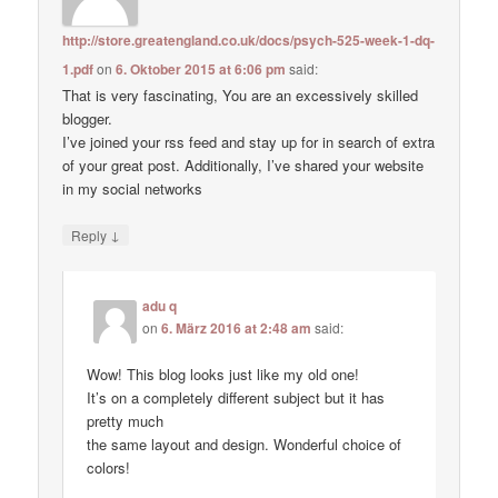
http://store.greatengland.co.uk/docs/psych-525-week-1-dq-
1.pdf
on
6. Oktober 2015 at 6:06 pm
said:
That is very fascinating, You are an excessively skilled
blogger.
I’ve joined your rss feed and stay up for in search of extra
of your great post. Additionally, I’ve shared your website
in my social networks
↓
Reply
adu q
on
6. März 2016 at 2:48 am
said:
Wow! This blog looks just like my old one!
It’s on a completely different subject but it has
pretty much
the same layout and design. Wonderful choice of
colors!