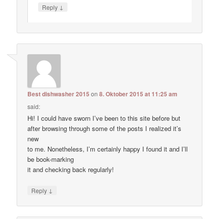
↓
Reply
Best dishwasher 2015
on
8. Oktober 2015 at 11:25 am
said:
Hi! I could have sworn I’ve been to this site before but
after browsing through some of the posts I realized it’s
new
to me. Nonetheless, I’m certainly happy I found it and I’ll
be book-marking
it and checking back regularly!
↓
Reply