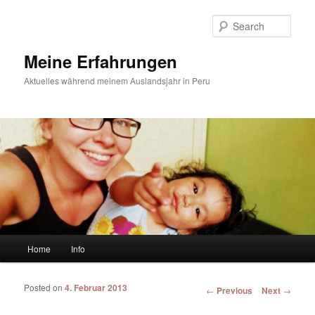
Sear
Meine Erfahrungen
Aktuelles während meinem Auslandsjahr in Peru
Main menu
Home
Info
Skip to primary content
Skip to secondary content
Posted on
4. Februar 2013
Post navigation
←
Previous
Next
→