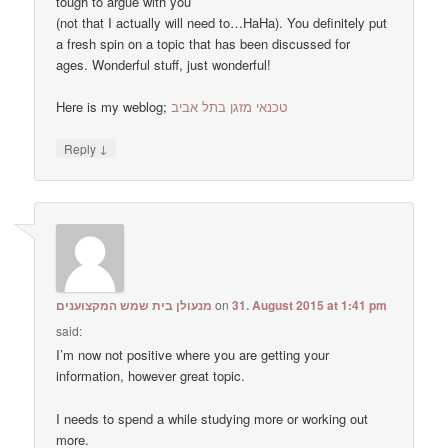
tough to argue with you
(not that I actually will need to…HaHa). You definitely put
a fresh spin on a topic that has been discussed for
ages. Wonderful stuff, just wonderful!
Here is my weblog;
טכנאי מזגן בתל אביב
↓
Reply
מנעולן בית שמש המקצוענים
on
31. August 2015 at 1:41 pm
said:
I’m now not positive where you are getting your
information, however great topic.
I needs to spend a while studying more or working out
more.