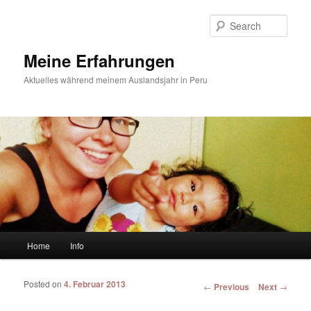
Sear
Meine Erfahrungen
Aktuelles während meinem Auslandsjahr in Peru
Main menu
Home
Info
Skip to primary content
Skip to secondary content
Posted on
4. Februar 2013
Post navigation
←
Previous
Next
→