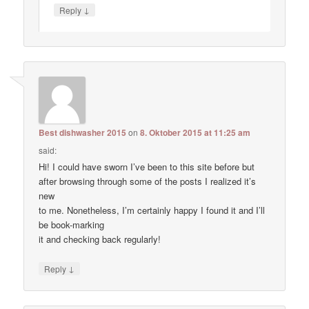
↓
Reply
Best dishwasher 2015
on
8. Oktober 2015 at 11:25 am
said:
Hi! I could have sworn I’ve been to this site before but
after browsing through some of the posts I realized it’s
new
to me. Nonetheless, I’m certainly happy I found it and I’ll
be book-marking
it and checking back regularly!
↓
Reply