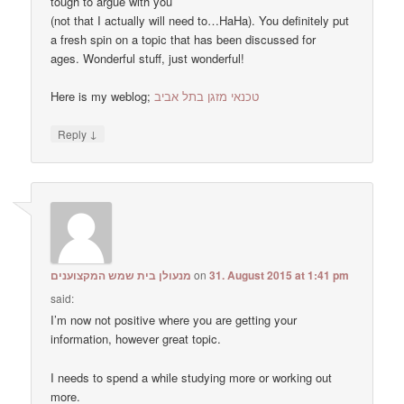
tough to argue with you
(not that I actually will need to…HaHa). You definitely put
a fresh spin on a topic that has been discussed for
ages. Wonderful stuff, just wonderful!
Here is my weblog;
טכנאי מזגן בתל אביב
↓
Reply
מנעולן בית שמש המקצוענים
on
31. August 2015 at 1:41 pm
said:
I’m now not positive where you are getting your
information, however great topic.
I needs to spend a while studying more or working out
more.