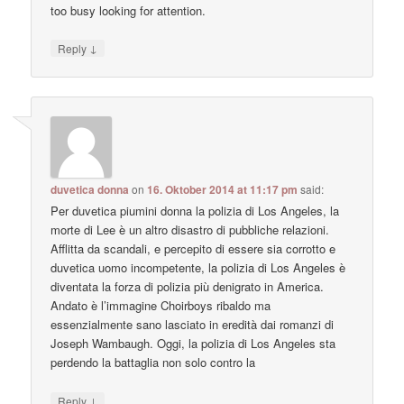
too busy looking for attention.
↓
Reply
duvetica donna
on
16. Oktober 2014 at 11:17 pm
said:
Per duvetica piumini donna la polizia di Los Angeles, la
morte di Lee è un altro disastro di pubbliche relazioni.
Afflitta da scandali, e percepito di essere sia corrotto e
duvetica uomo incompetente, la polizia di Los Angeles è
diventata la forza di polizia più denigrato in America.
Andato è l’immagine Choirboys ribaldo ma
essenzialmente sano lasciato in eredità dai romanzi di
Joseph Wambaugh. Oggi, la polizia di Los Angeles sta
perdendo la battaglia non solo contro la
↓
Reply