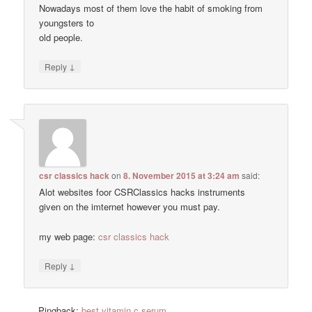
Nowadays most of them love the habit of smoking from
youngsters to
old people.
↓
Reply
csr classics hack
on
8. November 2015 at 3:24 am
said:
Alot websites foor CSRClassics hacks instruments
given on the imternet however you must pay.
my web page:
csr classics hack
↓
Reply
Pingback:
best vitamin c serum