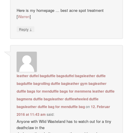
Here is my homepage … best acne spot treatment
[
Warren
]
↓
Reply
leather duffel bagduffle bagsduffel bagsleather duffle
bagduffle bagrolling duffle bagleather gym bagleather
duffle bags for menduffle bags for menmens leather duffle
bagmens duffle bagsleather dufflewheeled duffle
bagsleather duffle bag for menduffle bag
on
12. Februar
2016 at 11:43 am
said:
Anyone with Wild Wasteland has to watch out for a tiny
deathclaw in the