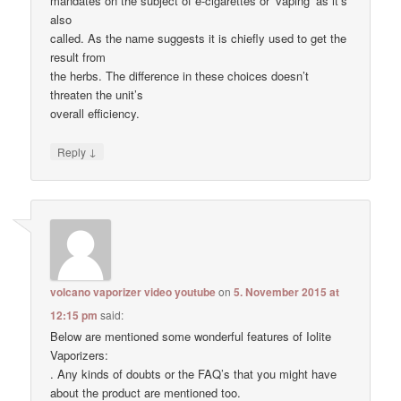
mandates on the subject of e-cigarettes or ‘vaping’ as it’s
also
called. As the name suggests it is chiefly used to get the
result from
the herbs. The difference in these choices doesn’t
threaten the unit’s
overall efficiency.
↓
Reply
volcano vaporizer video youtube
on
5. November 2015 at
12:15 pm
said:
Below are mentioned some wonderful features of Iolite
Vaporizers:
. Any kinds of doubts or the FAQ’s that you might have
about the product are mentioned too.