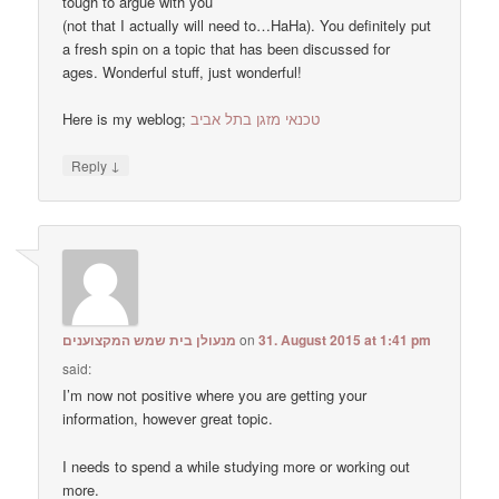
tough to argue with you
(not that I actually will need to…HaHa). You definitely put
a fresh spin on a topic that has been discussed for
ages. Wonderful stuff, just wonderful!
Here is my weblog;
טכנאי מזגן בתל אביב
↓
Reply
מנעולן בית שמש המקצוענים
on
31. August 2015 at 1:41 pm
said:
I’m now not positive where you are getting your
information, however great topic.
I needs to spend a while studying more or working out
more.