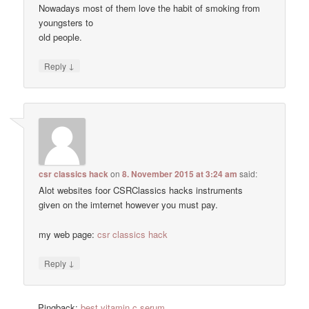
Nowadays most of them love the habit of smoking from
youngsters to
old people.
↓
Reply
csr classics hack
on
8. November 2015 at 3:24 am
said:
Alot websites foor CSRClassics hacks instruments
given on the imternet however you must pay.
my web page:
csr classics hack
↓
Reply
Pingback:
best vitamin c serum