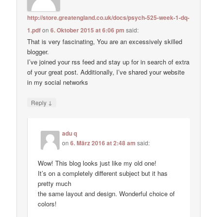
http://store.greatengland.co.uk/docs/psych-525-week-1-dq-
1.pdf
on
6. Oktober 2015 at 6:06 pm
said:
That is very fascinating, You are an excessively skilled
blogger.
I’ve joined your rss feed and stay up for in search of extra
of your great post. Additionally, I’ve shared your website
in my social networks
↓
Reply
adu q
on
6. März 2016 at 2:48 am
said:
Wow! This blog looks just like my old one!
It’s on a completely different subject but it has
pretty much
the same layout and design. Wonderful choice of
colors!