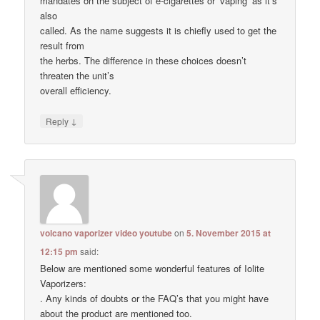
mandates on the subject of e-cigarettes or ‘vaping’ as it’s
also
called. As the name suggests it is chiefly used to get the
result from
the herbs. The difference in these choices doesn’t
threaten the unit’s
overall efficiency.
↓
Reply
volcano vaporizer video youtube
on
5. November 2015 at
12:15 pm
said:
Below are mentioned some wonderful features of Iolite
Vaporizers:
. Any kinds of doubts or the FAQ’s that you might have
about the product are mentioned too.