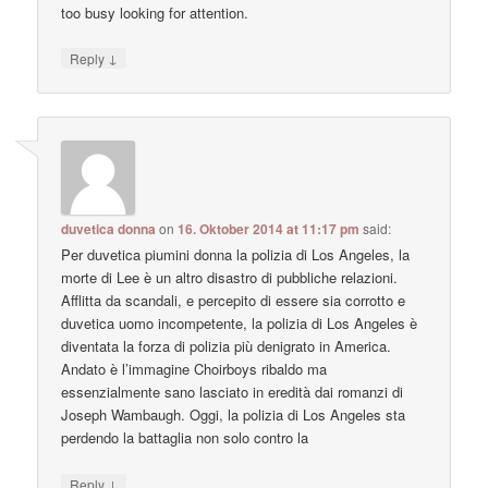
too busy looking for attention.
↓
Reply
duvetica donna
on
16. Oktober 2014 at 11:17 pm
said:
Per duvetica piumini donna la polizia di Los Angeles, la
morte di Lee è un altro disastro di pubbliche relazioni.
Afflitta da scandali, e percepito di essere sia corrotto e
duvetica uomo incompetente, la polizia di Los Angeles è
diventata la forza di polizia più denigrato in America.
Andato è l’immagine Choirboys ribaldo ma
essenzialmente sano lasciato in eredità dai romanzi di
Joseph Wambaugh. Oggi, la polizia di Los Angeles sta
perdendo la battaglia non solo contro la
↓
Reply