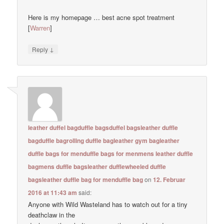
Here is my homepage … best acne spot treatment
[
Warren
]
↓
Reply
leather duffel bagduffle bagsduffel bagsleather duffle
bagduffle bagrolling duffle bagleather gym bagleather
duffle bags for menduffle bags for menmens leather duffle
bagmens duffle bagsleather dufflewheeled duffle
bagsleather duffle bag for menduffle bag
on
12. Februar
2016 at 11:43 am
said:
Anyone with Wild Wasteland has to watch out for a tiny
deathclaw in the