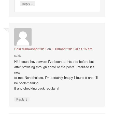
↓
Reply
Best dishwasher 2015
on
8. Oktober 2015 at 11:25 am
said:
Hi! I could have sworn I’ve been to this site before but
after browsing through some of the posts I realized it’s
new
to me. Nonetheless, I’m certainly happy I found it and I’ll
be book-marking
it and checking back regularly!
↓
Reply