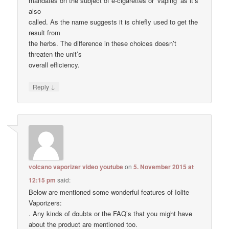
mandates on the subject of e-cigarettes or ‘vaping’ as it’s
also
called. As the name suggests it is chiefly used to get the
result from
the herbs. The difference in these choices doesn’t
threaten the unit’s
overall efficiency.
↓
Reply
volcano vaporizer video youtube
on
5. November 2015 at
12:15 pm
said:
Below are mentioned some wonderful features of Iolite
Vaporizers:
. Any kinds of doubts or the FAQ’s that you might have
about the product are mentioned too.