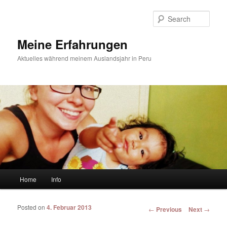
Sear
Meine Erfahrungen
Aktuelles während meinem Auslandsjahr in Peru
Main menu
Home
Info
Skip to primary content
Skip to secondary content
Posted on
4. Februar 2013
Post navigation
←
Previous
Next
→