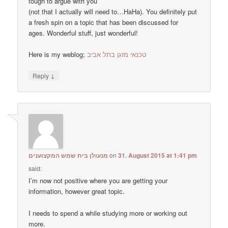
tough to argue with you
(not that I actually will need to…HaHa). You definitely put
a fresh spin on a topic that has been discussed for
ages. Wonderful stuff, just wonderful!
Here is my weblog;
טכנאי מזגן בתל אביב
↓
Reply
מנעולן בית שמש המקצוענים
on
31. August 2015 at 1:41 pm
said:
I’m now not positive where you are getting your
information, however great topic.
I needs to spend a while studying more or working out
more.