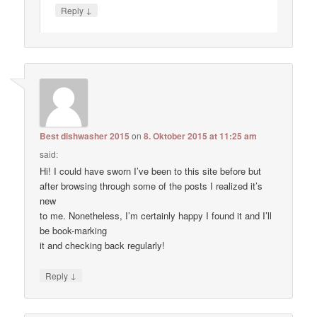
↓
Reply
Best dishwasher 2015
on
8. Oktober 2015 at 11:25 am
said:
Hi! I could have sworn I’ve been to this site before but
after browsing through some of the posts I realized it’s
new
to me. Nonetheless, I’m certainly happy I found it and I’ll
be book-marking
it and checking back regularly!
↓
Reply