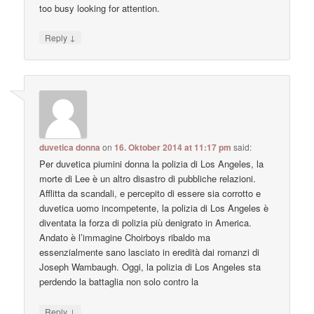
too busy looking for attention.
↓
Reply
duvetica donna
on
16. Oktober 2014 at 11:17 pm
said:
Per duvetica piumini donna la polizia di Los Angeles, la
morte di Lee è un altro disastro di pubbliche relazioni.
Afflitta da scandali, e percepito di essere sia corrotto e
duvetica uomo incompetente, la polizia di Los Angeles è
diventata la forza di polizia più denigrato in America.
Andato è l’immagine Choirboys ribaldo ma
essenzialmente sano lasciato in eredità dai romanzi di
Joseph Wambaugh. Oggi, la polizia di Los Angeles sta
perdendo la battaglia non solo contro la
↓
Reply