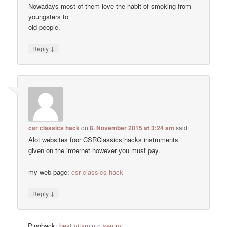
Nowadays most of them love the habit of smoking from
youngsters to
old people.
↓
Reply
csr classics hack
on
8. November 2015 at 3:24 am
said:
Alot websites foor CSRClassics hacks instruments
given on the imternet however you must pay.
my web page:
csr classics hack
↓
Reply
Pingback:
best vitamin c serum