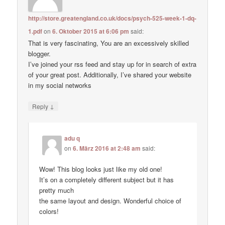
http://store.greatengland.co.uk/docs/psych-525-week-1-dq-
1.pdf
on
6. Oktober 2015 at 6:06 pm
said:
That is very fascinating, You are an excessively skilled
blogger.
I’ve joined your rss feed and stay up for in search of extra
of your great post. Additionally, I’ve shared your website
in my social networks
↓
Reply
adu q
on
6. März 2016 at 2:48 am
said:
Wow! This blog looks just like my old one!
It’s on a completely different subject but it has
pretty much
the same layout and design. Wonderful choice of
colors!