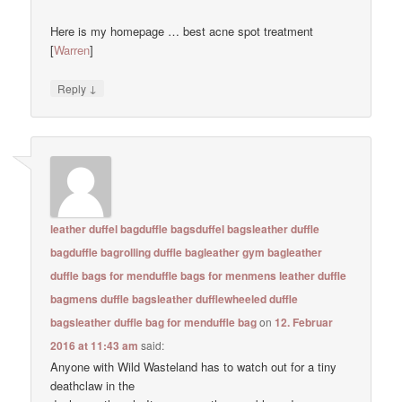
Here is my homepage … best acne spot treatment
[
Warren
]
↓
Reply
leather duffel bagduffle bagsduffel bagsleather duffle
bagduffle bagrolling duffle bagleather gym bagleather
duffle bags for menduffle bags for menmens leather duffle
bagmens duffle bagsleather dufflewheeled duffle
bagsleather duffle bag for menduffle bag
on
12. Februar
2016 at 11:43 am
said:
Anyone with Wild Wasteland has to watch out for a tiny
deathclaw in the