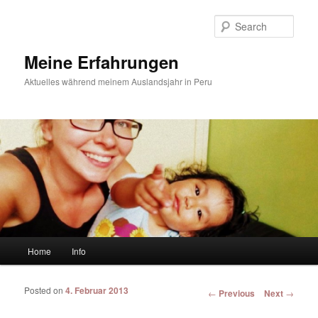
Sear
Meine Erfahrungen
Aktuelles während meinem Auslandsjahr in Peru
Main menu
Home
Info
Skip to primary content
Skip to secondary content
Posted on
4. Februar 2013
Post navigation
←
Previous
Next
→