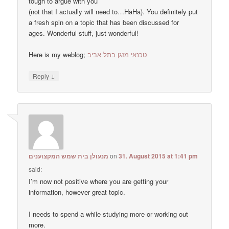
tough to argue with you
(not that I actually will need to…HaHa). You definitely put
a fresh spin on a topic that has been discussed for
ages. Wonderful stuff, just wonderful!
Here is my weblog;
טכנאי מזגן בתל אביב
↓
Reply
מנעולן בית שמש המקצוענים
on
31. August 2015 at 1:41 pm
said:
I’m now not positive where you are getting your
information, however great topic.
I needs to spend a while studying more or working out
more.