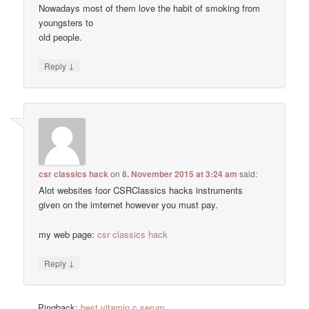
Nowadays most of them love the habit of smoking from
youngsters to
old people.
↓
Reply
csr classics hack
on
8. November 2015 at 3:24 am
said:
Alot websites foor CSRClassics hacks instruments
given on the imternet however you must pay.
my web page:
csr classics hack
↓
Reply
Pingback:
best vitamin c serum