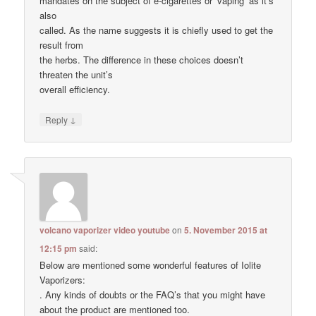
mandates on the subject of e-cigarettes or ‘vaping’ as it’s
also
called. As the name suggests it is chiefly used to get the
result from
the herbs. The difference in these choices doesn’t
threaten the unit’s
overall efficiency.
↓
Reply
volcano vaporizer video youtube
on
5. November 2015 at
12:15 pm
said:
Below are mentioned some wonderful features of Iolite
Vaporizers:
. Any kinds of doubts or the FAQ’s that you might have
about the product are mentioned too.