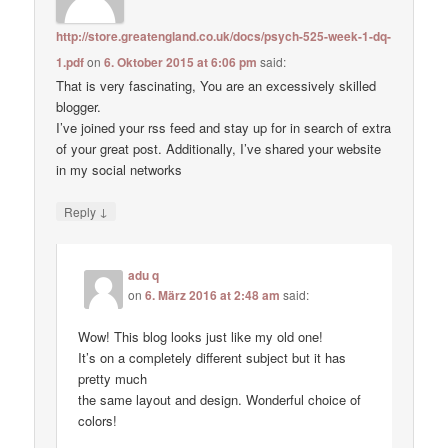
http://store.greatengland.co.uk/docs/psych-525-week-1-dq-
1.pdf
on
6. Oktober 2015 at 6:06 pm
said:
That is very fascinating, You are an excessively skilled
blogger.
I’ve joined your rss feed and stay up for in search of extra
of your great post. Additionally, I’ve shared your website
in my social networks
↓
Reply
adu q
on
6. März 2016 at 2:48 am
said:
Wow! This blog looks just like my old one!
It’s on a completely different subject but it has
pretty much
the same layout and design. Wonderful choice of
colors!