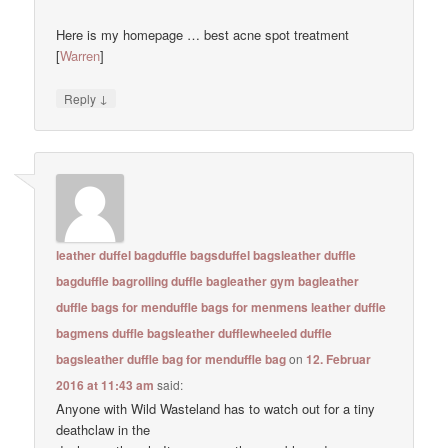
Here is my homepage … best acne spot treatment
[
Warren
]
↓
Reply
leather duffel bagduffle bagsduffel bagsleather duffle
bagduffle bagrolling duffle bagleather gym bagleather
duffle bags for menduffle bags for menmens leather duffle
bagmens duffle bagsleather dufflewheeled duffle
bagsleather duffle bag for menduffle bag
on
12. Februar
2016 at 11:43 am
said:
Anyone with Wild Wasteland has to watch out for a tiny
deathclaw in the