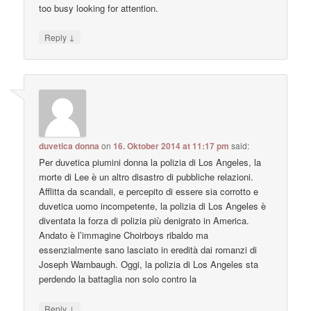
too busy looking for attention.
↓
Reply
duvetica donna
on
16. Oktober 2014 at 11:17 pm
said:
Per duvetica piumini donna la polizia di Los Angeles, la
morte di Lee è un altro disastro di pubbliche relazioni.
Afflitta da scandali, e percepito di essere sia corrotto e
duvetica uomo incompetente, la polizia di Los Angeles è
diventata la forza di polizia più denigrato in America.
Andato è l’immagine Choirboys ribaldo ma
essenzialmente sano lasciato in eredità dai romanzi di
Joseph Wambaugh. Oggi, la polizia di Los Angeles sta
perdendo la battaglia non solo contro la
↓
Reply