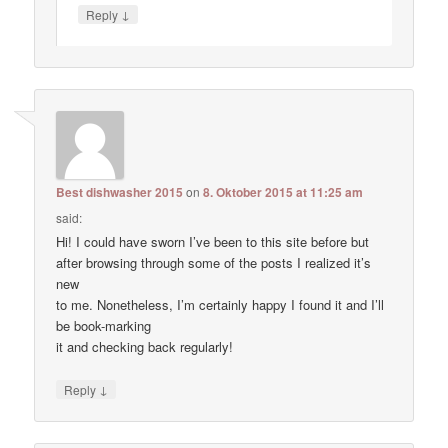
↓
Reply
Best dishwasher 2015
on
8. Oktober 2015 at 11:25 am
said:
Hi! I could have sworn I’ve been to this site before but
after browsing through some of the posts I realized it’s
new
to me. Nonetheless, I’m certainly happy I found it and I’ll
be book-marking
it and checking back regularly!
↓
Reply