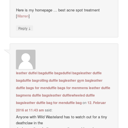
Here is my homepage … best acne spot treatment
[
Warren
]
↓
Reply
leather duffel bagduffle bagsduffel bagsleather duffle
bagduffle bagrolling duffle bagleather gym bagleather
duffle bags for menduffle bags for menmens leather duffle
bagmens duffle bagsleather dufflewheeled duffle
bagsleather duffle bag for menduffle bag
on
12. Februar
2016 at 11:43 am
said:
Anyone with Wild Wasteland has to watch out for a tiny
deathclaw in the