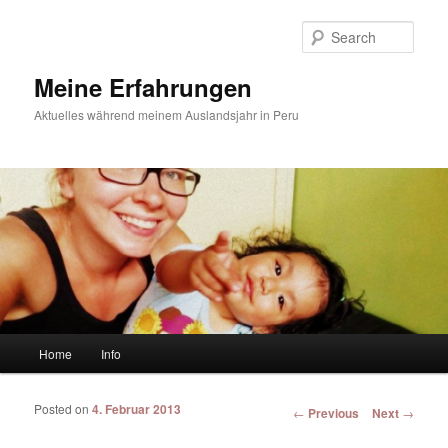
Sear
Meine Erfahrungen
Aktuelles während meinem Auslandsjahr in Peru
Main menu
Home
Info
Skip to primary content
Skip to secondary content
Posted on
4. Februar 2013
Post navigation
←
Previous
Next
→