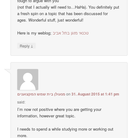
tough to argue with you
(not that I actually will need to…HaHa). You definitely put
a fresh spin on a topic that has been discussed for
ages. Wonderful stuff, just wonderful!
Here is my weblog;
טכנאי מזגן בתל אביב
↓
Reply
מנעולן בית שמש המקצוענים
on
31. August 2015 at 1:41 pm
said:
I’m now not positive where you are getting your
information, however great topic.
I needs to spend a while studying more or working out
more.