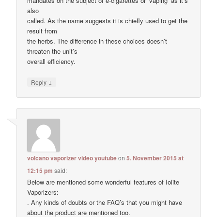
mandates on the subject of e-cigarettes or ‘vaping’ as it’s
also
called. As the name suggests it is chiefly used to get the
result from
the herbs. The difference in these choices doesn’t
threaten the unit’s
overall efficiency.
↓
Reply
volcano vaporizer video youtube
on
5. November 2015 at
12:15 pm
said:
Below are mentioned some wonderful features of Iolite
Vaporizers:
. Any kinds of doubts or the FAQ’s that you might have
about the product are mentioned too.