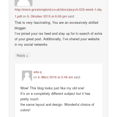
http://store.greatengland.co.uk/docs/psych-525-week-1-dq-
1.pdf
on
6. Oktober 2015 at 6:06 pm
said:
That is very fascinating, You are an excessively skilled
blogger.
I’ve joined your rss feed and stay up for in search of extra
of your great post. Additionally, I’ve shared your website
in my social networks
↓
Reply
adu q
on
6. März 2016 at 2:48 am
said:
Wow! This blog looks just like my old one!
It’s on a completely different subject but it has
pretty much
the same layout and design. Wonderful choice of
colors!