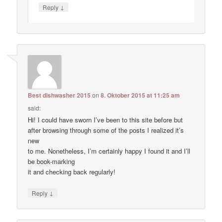
↓
Reply
Best dishwasher 2015
on
8. Oktober 2015 at 11:25 am
said:
Hi! I could have sworn I’ve been to this site before but
after browsing through some of the posts I realized it’s
new
to me. Nonetheless, I’m certainly happy I found it and I’ll
be book-marking
it and checking back regularly!
↓
Reply