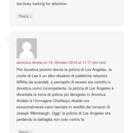
too busy looking for attention.
↓
Reply
duvetica donna
on
16. Oktober 2014 at 11:17 pm
said:
Per duvetica piumini donna la polizia di Los Angeles, la
morte di Lee è un altro disastro di pubbliche relazioni.
Afflitta da scandali, e percepito di essere sia corrotto e
duvetica uomo incompetente, la polizia di Los Angeles è
diventata la forza di polizia più denigrato in America.
Andato è l’immagine Choirboys ribaldo ma
essenzialmente sano lasciato in eredità dai romanzi di
Joseph Wambaugh. Oggi, la polizia di Los Angeles sta
perdendo la battaglia non solo contro la
↓
Reply