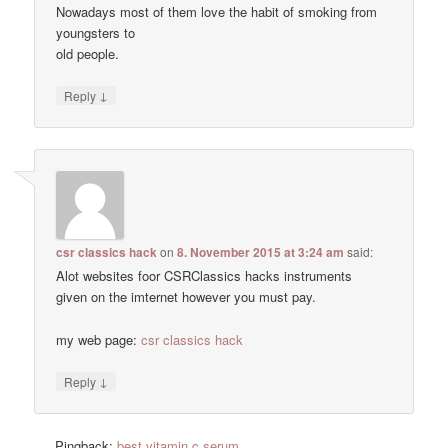
Nowadays most of them love the habit of smoking from
youngsters to
old people.
↓
Reply
csr classics hack
on
8. November 2015 at 3:24 am
said:
Alot websites foor CSRClassics hacks instruments
given on the imternet however you must pay.
my web page:
csr classics hack
↓
Reply
Pingback:
best vitamin c serum