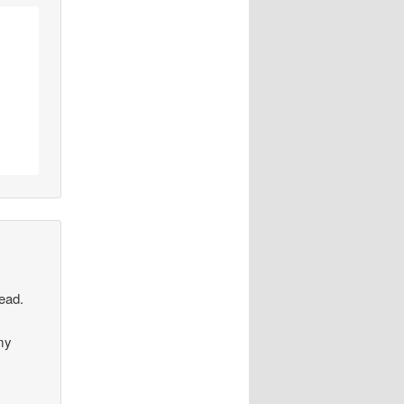
head.
 my