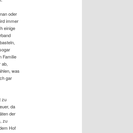
enan
oder
ird immer
h einige
rband
basteln,
 sogar
n Familie
r ab,
zählen, was
ich gar
t zu
euer, da
äten der
, zu
 dem Hof