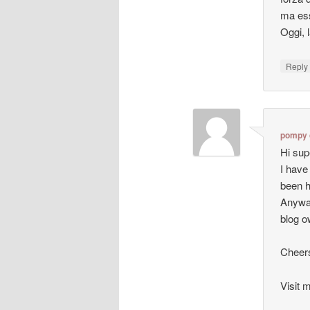
ma ess
Oggi, 
Repl
pompy 
Hi sup
I have
been h
Anyway
blog o
Cheer
Visit m