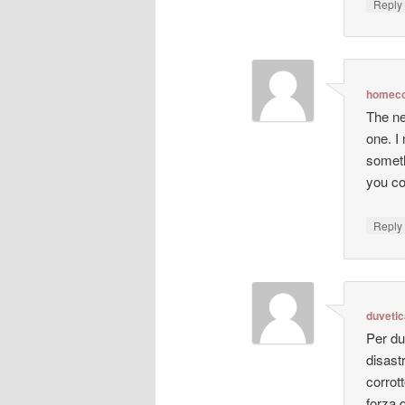
Repl
homeco
The ne
one. I
someth
you co
Repl
duveti
Per du
disastr
corrot
forza 