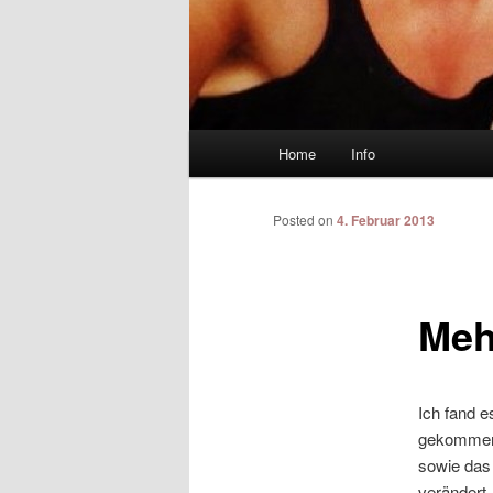
Main menu
Home
Info
Skip to primary content
Skip to secondary content
Posted on
4. Februar 2013
Meh
Ich fand e
gekommen 
sowie das 
verändert.