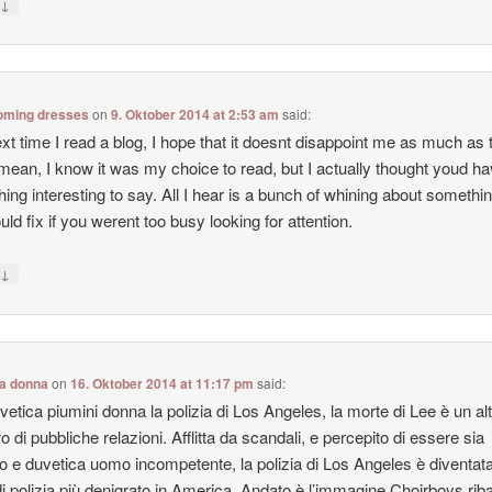
↓
y
ming dresses
on
9. Oktober 2014 at 2:53 am
said:
xt time I read a blog, I hope that it doesnt disappoint me as much as 
 mean, I know it was my choice to read, but I actually thought youd h
ing interesting to say. All I hear is a bunch of whining about somethin
uld fix if you werent too busy looking for attention.
↓
y
ca donna
on
16. Oktober 2014 at 11:17 pm
said:
vetica piumini donna la polizia di Los Angeles, la morte di Lee è un al
o di pubbliche relazioni. Afflitta da scandali, e percepito di essere sia
to e duvetica uomo incompetente, la polizia di Los Angeles è diventata
di polizia più denigrato in America. Andato è l’immagine Choirboys rib