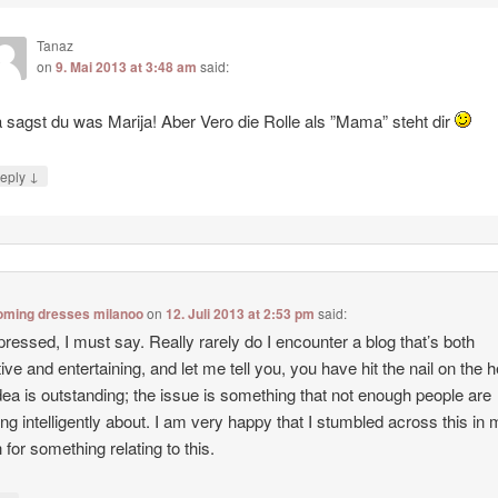
Tanaz
on
9. Mai 2013 at 3:48 am
said:
 sagst du was Marija! Aber Vero die Rolle als ”Mama” steht dir
↓
eply
ming dresses milanoo
on
12. Juli 2013 at 2:53 pm
said:
pressed, I must say. Really rarely do I encounter a blog that’s both
ive and entertaining, and let me tell you, you have hit the nail on the 
dea is outstanding; the issue is something that not enough people are
ng intelligently about. I am very happy that I stumbled across this in
 for something relating to this.