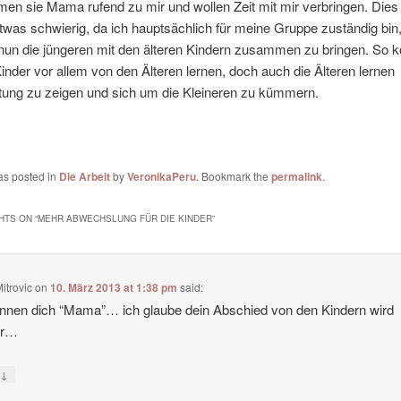
en sie Mama rufend zu mir und wollen Zeit mit mir verbringen. Dies 
etwas schwierig, da ich hauptsächlich für meine Gruppe zuständig bin
nun die jüngeren mit den älteren Kindern zusammen zu bringen. So k
inder vor allem von den Älteren lernen, doch auch die Älteren lernen
tung zu zeigen und sich um die Kleineren zu kümmern.
as posted in
Die Arbeit
by
VeronikaPeru
. Bookmark the
permalink
.
HTS ON “
MEHR ABWECHSLUNG FÜR DIE KINDER
”
itrovic
on
10. März 2013 at 1:38 pm
said:
nnen dich “Mama”… ich glaube dein Abschied von den Kindern wird
er…
↓
y