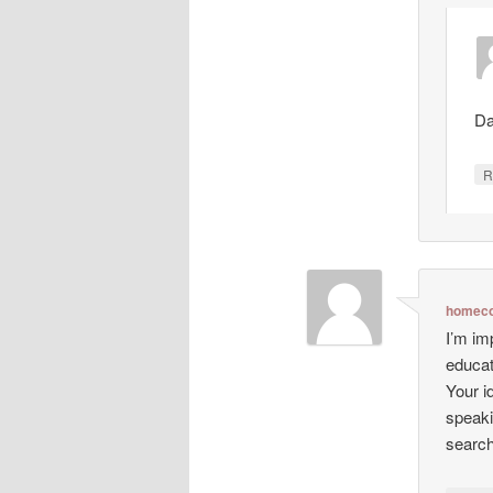
Da
R
homeco
I’m im
educat
Your i
speaki
search