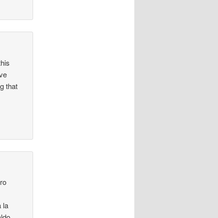
this
ave
g that
tro
 la
aldo