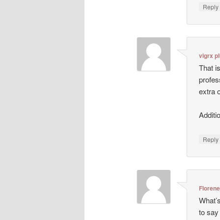
Repl
vigrx p
That i
profes
extra 
Additi
Repl
Floren
What’s
to say