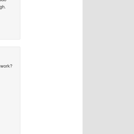
gh.
f work?