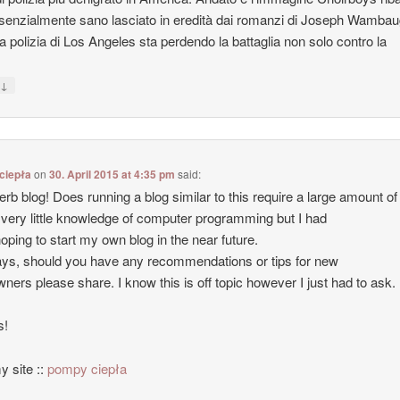
enzialmente sano lasciato in eredità dai romanzi di Joseph Wambau
la polizia di Los Angeles sta perdendo la battaglia non solo contro la
↓
y
ciepła
on
30. April 2015 at 4:35 pm
said:
erb blog! Does running a blog similar to this require a large amount o
 very little knowledge of computer programming but I had
oping to start my own blog in the near future.
s, should you have any recommendations or tips for new
wners please share. I know this is off topic however I just had to ask.
s!
y site ::
pompy ciepła