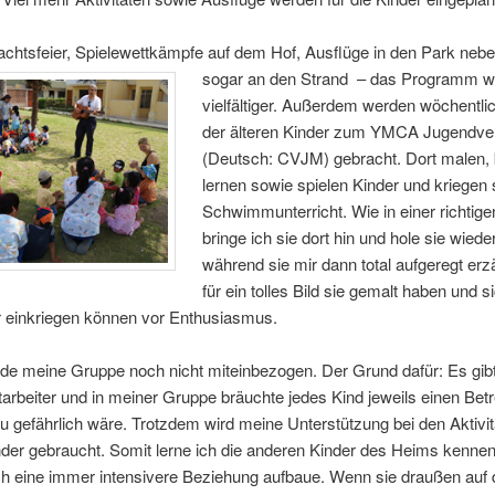
chtsfeier, Spielewettkämpfe auf dem Hof, Ausflüge in den Park neb
sogar an den Strand – das Programm w
vielfältiger. Außerdem werden wöchentlic
der älteren Kinder zum YMCA Jugendve
(Deutsch: CVJM) gebracht. Dort malen, 
lernen sowie spielen Kinder und kriegen
Schwimmunterricht. Wie in einer richtige
bringe ich sie dort hin und hole sie wiede
während sie mir dann total aufgeregt er
für ein tolles Bild sie gemalt haben und s
r einkriegen können vor Enthusiasmus.
de meine Gruppe noch nicht miteinbezogen. Der Grund dafür: Es gib
arbeiter und in meiner Gruppe bräuchte jedes Kind jeweils einen Betr
u gefährlich wäre. Trotzdem wird meine Unterstützung bei den Aktivit
nder gebraucht. Somit lerne ich die anderen Kinder des Heims kennen
ch eine immer intensivere Beziehung aufbaue. Wenn sie draußen auf