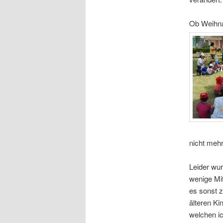
Ob Weihna
nicht meh
Leider wur
wenige Mit
es sonst z
älteren Ki
welchen i