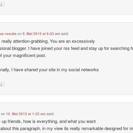
↓
y
lus results
on
9. Mai 2015 at 6:02 am
said:
s really attention-grabbing, You are an excessively
sional blogger. I have joined your rss feed and stay up for searching f
of your magnificent post.
onally, I have shared your site in my social networks
↓
y
e
on
10. Mai 2015 at 1:32 am
said:
 up friends, how is everything, and what you want
 about this paragraph, in my view its really remarkable designed for 