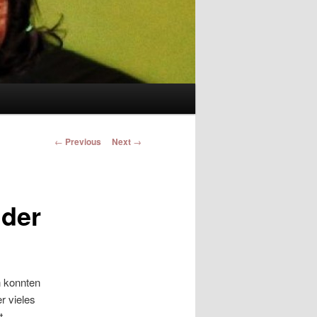
Post navigation
←
Previous
Next
→
nder
n konnten
r vieles
t.