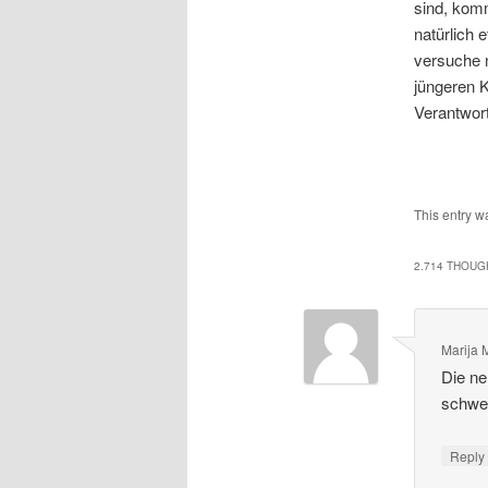
sind, komm
natürlich 
versuche 
jüngeren K
Verantwor
This entry w
2.714 THOUG
Marija M
Die ne
schw
Repl