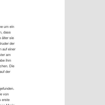
ine um ein
n, dass
 älter sie
Bruder der
n auf einer
ister am
habe ihm
chen. Die
auf der
gefunden.
de von
s erste