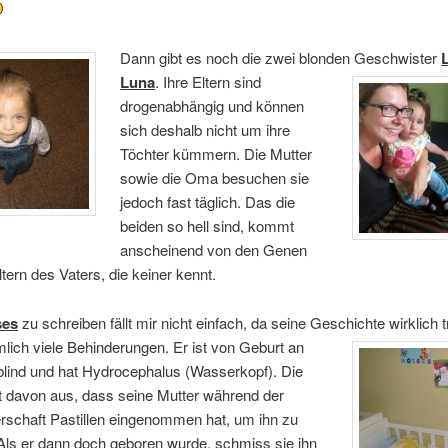
Dann gibt es noch die zwei blonden Geschwister
Luna
.
Ihre Eltern sind
drogenabhängig und können
sich deshalb nicht um ihre
Töchter kümmern. Die Mutter
sowie die Oma besuchen sie
jedoch fast täglich. Das die
beiden so hell sind, kommt
anscheinend von den Genen
tern des Vaters, die keiner kennt.
ses
zu schreiben fällt mir nicht einfach, da seine Geschichte wirklich tr
mlich viele Behinderungen. Er ist von Geburt an
 blind und hat Hydrocephalus (Wasserkopf). Die
t davon aus, dass seine Mutter während der
schaft Pastillen eingenommen hat, um ihn zu
 Als er dann doch geboren wurde, schmiss sie ihn