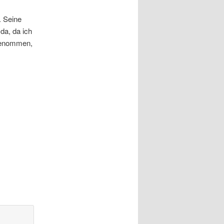
. Seine
da, da ich
ggenommen,