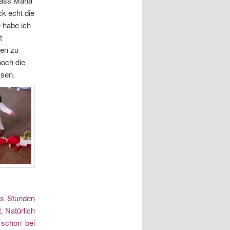
dass Maria
ck echt die
 habe ich
t
ren zu
noch die
ssen.
hs Stunden
. Natürlich
a schon bei