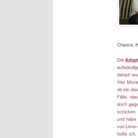
Chance, ih
Die
Adopt
aufwändig
darauf wa
Vier Mona
ob sie das
Fälle, da
doch gege
schicken. 
und habe 
von Lima e
hoffe ich,