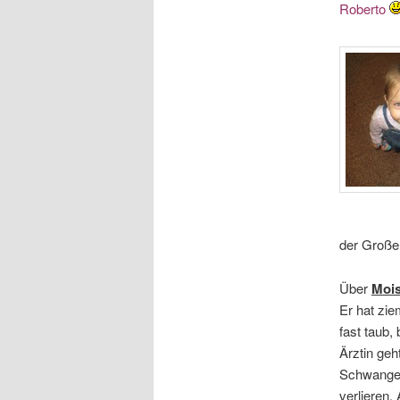
Roberto
der Großel
Über
Moi
Er hat zie
fast taub,
Ärztin geh
Schwanger
verlieren.