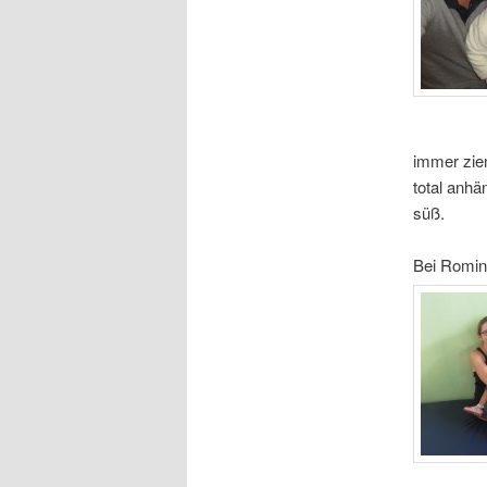
immer ziem
total anhä
süß.
Bei Romi