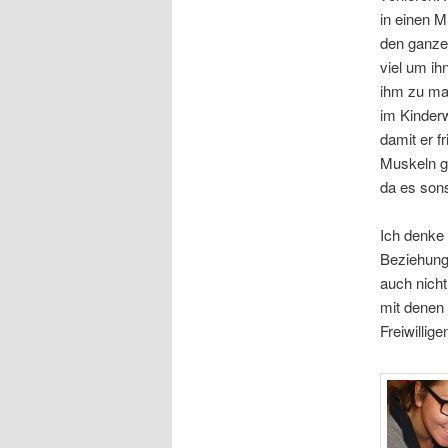
in einen M
den ganzen
viel um ih
ihm zu ma
im Kinder
damit er f
Muskeln ge
da es sons
Ich denke 
Beziehung 
auch nicht
mit denen 
Freiwillig