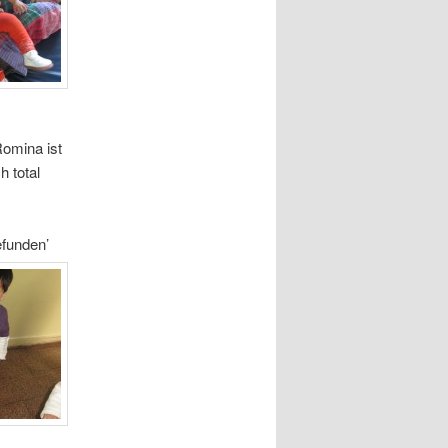
omina ist
h total
efunden’