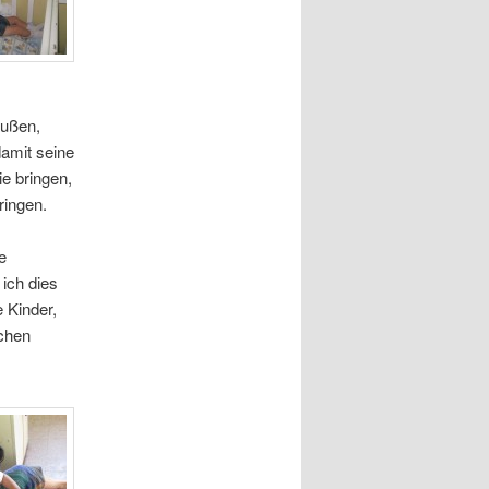
außen,
damit seine
e bringen,
ringen.
e
ich dies
 Kinder,
ichen