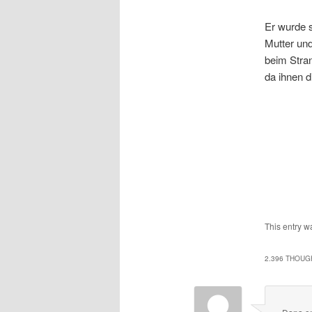
Er wurde s
Mutter und
beim Stra
da ihnen d
This entry w
2.396 THOUG