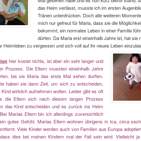
Mal gesehen habe und es nun kurz bevor stand, 
das Heim verlässt, musste ich im ersten Augenbli
Tränen unterdrücken. Doch alle weiteren Momente
mich nur gefreut für Maria, dass sie die Möglichkei
bekommt, ein normales Leben in einer Familie füh
dürfen. Da Maria erst eineinhalb Jahre ist, hat sie 
r Heimleben zu vergessen und sich voll auf ihr neues Leben einzula
ion
hier kostet nichts, ist aber ein sehr langer und
er Prozess. Die Eltern mussten eineinhalb Jahre
rten, bis sie Maria das erste Mal sehen durften.
te haben sie dann Zeit, um sich zu entscheiden,
 Kind wirklich aufnehmen wollen. Leider gibt es oft
ss die Eltern sich nach diesem langen Prozess
n das Kind entscheiden und es zurück ins Heim
Bei Marias Eltern bin ich allerdings zuversichtlich
ein gutes Gefühl. Marias Eltern wohnen übrigens in Ica, circa sec
ntfernt. Viele Kinder werden auch von Familien aus Europa adoptiert
 dass dies bei meinen Kindern mal der Fall sein wird. Vielleicht j