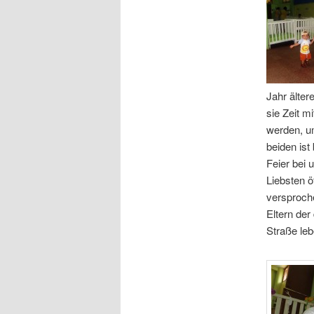
Jahr älter
sie Zeit m
werden, um
beiden ist
Feier bei 
Liebsten ö
versproch
Eltern der
Straße leb