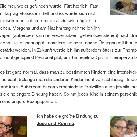
ülleimer, wo er gefunden wurde. Fürchterlich! Fast
 Tag lag Moises im Bett und es wurde sich nicht
n gekümmert. Ich versuche so viel wir möglich mit
chen. Morgens und am Nachmittag nehme ich ihn
wagen (außerdem kann er weder sitzen, gehen oder stehen) nach dr
rische Luft einschnappt, massiere ihn oder mache Übungen mit ihm, 
stärkt werden. In Zukunft werde ich ihn außerdem öfters zur Therapi
t nicht genügend Personal gibt, um ihn regelmäßig zur Therapie zu b
es ist ganz normal, dass man zu bestimmten Kindern eine intensiver
aufbaut. Solange man die anderen Kinder nicht vernachlässigt, finde 
 schlimm. Außerdem haben verschiedene Freiwillige auch jeweils ihre
sie eine engere Bindung haben. So hat jedes Kind in seinem persönl
en eine engere Bezugsperson.
Ich habe die größte Bindung zu
Jose und Romina
.