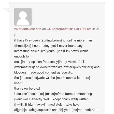
24 oriental escorts
on
24. September 2014 at 6:56 am
said:
{
{I have|I’ve} been {surfing|browsing} online more than
{three|3|2|4} hours today, yet I never found any
interesting article like yours. {It’s|It is} pretty worth
enough for
me. {In my opinion|Personally|In my view}, if all
{webmasters|site owners|website owners|web owners} and
bloggers made good content as you did,
the {internet|net|web} will be {much more|a lot more}
useful
than ever before.|
I {couldn’t|could not} {resist|refrain from} commenting.
{Very well|Perfectly|Well|Exceptionally well} written!|
{I will|I’ll} {right away|immediately} {take hold
of|grab|clutch|grasp|seize|snatch} your {rss|rss feed} as I