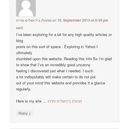
מנעולן בירושלים מדרג
on
10. September 2014 at 9:39 pm
said:
I’ve been exploring for a bit for any high quality articles or
blog
posts on this sort of space . Exploring in Yahoo I
ultimately
stumbled upon this website. Reading this info So i’m glad
to show that I’ve an incredibly good uncanny
feeling I discovered just what I needed. I such
a lot indisputably will make certain to do not put
out of your mind this website and provides it a glance
regularly.
Here is my site …
מנעולן בירושלים מדרג
↓
Reply