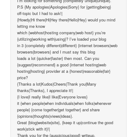
I’m looking for something {completely unique|unique}.
P.S {My apologies|Apologies|Sorry} for {getting|being}
off-topic but I had to ask!|
{Howdy|Hi there|Hi|Hey there|Hello|Hey} would you mind
letting me know
which {webhost|hosting company|web host} you’re
{utilizing|working with|using}? I’ve loaded your blog
in 3 {completely different|different} {internet browsers|web
browsers|browsers} and I must say this blog
loads a lot {quicker|faster} then most. Can you
{suggest|recommend} a good {internet hosting|web
hosting|hosting} provider at a {honest|reasonable|fair}
price?
{Thanks a lot|Kudos|Cheers|Thank you|Many
thanks|Thanks}, I appreciate it!|
{I love|I really like|I like|Everyone loves}
it {when people|when individuals|when folks|whenever
people} {come together|get together} and share
{opinions|thoughts|views|ideas}.
Great {blog|website|site}, {keep it up|continue the good
work|stick with it}!|
Thank you for the {auspicious|good} writeup.