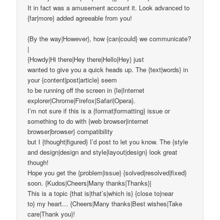
It in fact was a amusement account it. Look advanced to
{far|more} added agreeable from you!
{By the way|However}, how {can|could} we communicate?
|
{Howdy|Hi there|Hey there|Hello|Hey} just
wanted to give you a quick heads up. The {text|words} in
your {content|post|article} seem
to be running off the screen in {Ie|Internet
explorer|Chrome|Firefox|Safari|Opera}.
I’m not sure if this is a {format|formatting} issue or
something to do with {web browser|internet
browser|browser} compatibility
but I {thought|figured} I’d post to let you know. The {style
and design|design and style|layout|design} look great
though!
Hope you get the {problem|issue} {solved|resolved|fixed}
soon. {Kudos|Cheers|Many thanks|Thanks}|
This is a topic {that is|that’s|which is} {close to|near
to} my heart… {Cheers|Many thanks|Best wishes|Take
care|Thank you}!