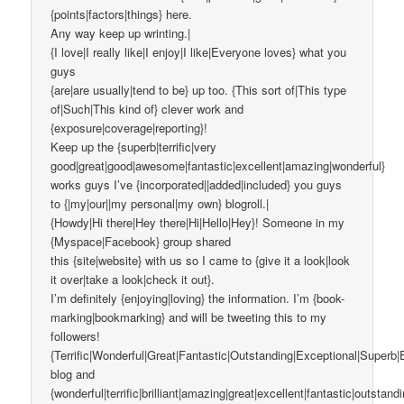
{points|factors|things} here.
Any way keep up wrinting.|
{I love|I really like|I enjoy|I like|Everyone loves} what you
guys
{are|are usually|tend to be} up too. {This sort of|This type
of|Such|This kind of} clever work and
{exposure|coverage|reporting}!
Keep up the {superb|terrific|very
good|great|good|awesome|fantastic|excellent|amazing|wonderful}
works guys I’ve {incorporated||added|included} you guys
to {|my|our||my personal|my own} blogroll.|
{Howdy|Hi there|Hey there|Hi|Hello|Hey}! Someone in my
{Myspace|Facebook} group shared
this {site|website} with us so I came to {give it a look|look
it over|take a look|check it out}.
I’m definitely {enjoying|loving} the information. I’m {book-
marking|bookmarking} and will be tweeting this to my
followers!
{Terrific|Wonderful|Great|Fantastic|Outstanding|Exceptional|Superb|
blog and
{wonderful|terrific|brilliant|amazing|great|excellent|fantastic|outstand