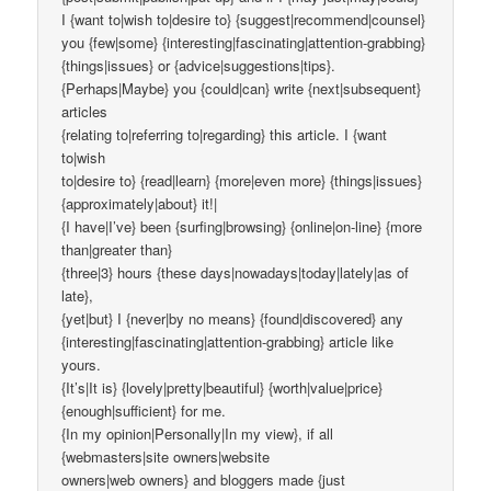
I {want to|wish to|desire to} {suggest|recommend|counsel}
you {few|some} {interesting|fascinating|attention-grabbing}
{things|issues} or {advice|suggestions|tips}.
{Perhaps|Maybe} you {could|can} write {next|subsequent}
articles
{relating to|referring to|regarding} this article. I {want
to|wish
to|desire to} {read|learn} {more|even more} {things|issues}
{approximately|about} it!|
{I have|I’ve} been {surfing|browsing} {online|on-line} {more
than|greater than}
{three|3} hours {these days|nowadays|today|lately|as of
late},
{yet|but} I {never|by no means} {found|discovered} any
{interesting|fascinating|attention-grabbing} article like
yours.
{It’s|It is} {lovely|pretty|beautiful} {worth|value|price}
{enough|sufficient} for me.
{In my opinion|Personally|In my view}, if all
{webmasters|site owners|website
owners|web owners} and bloggers made {just