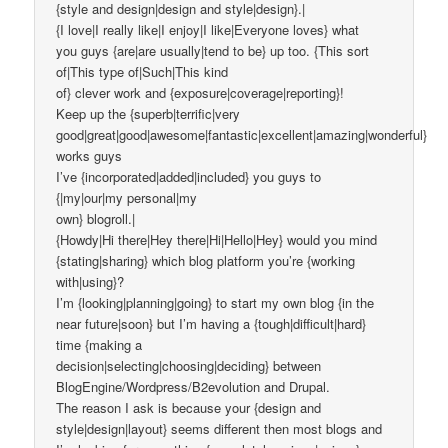
{style and design|design and style|design}.|
{I love|I really like|I enjoy|I like|Everyone loves} what
you guys {are|are usually|tend to be} up too. {This sort
of|This type of|Such|This kind
of} clever work and {exposure|coverage|reporting}!
Keep up the {superb|terrific|very
good|great|good|awesome|fantastic|excellent|amazing|wonderful}
works guys
I’ve {incorporated|added|included} you guys to
{|my|our|my personal|my
own} blogroll.|
{Howdy|Hi there|Hey there|Hi|Hello|Hey} would you mind
{stating|sharing} which blog platform you’re {working
with|using}?
I’m {looking|planning|going} to start my own blog {in the
near future|soon} but I’m having a {tough|difficult|hard}
time {making a
decision|selecting|choosing|deciding} between
BlogEngine/Wordpress/B2evolution and Drupal.
The reason I ask is because your {design and
style|design|layout} seems different then most blogs and