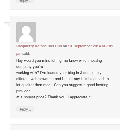
↓
Reply
Raspberry Ketone Diet Pills
on
13. September 2014 at 7:31
pm
said:
Hey would you mind letting me know which hosting
company you’re
working with? I’ve loaded your blog in 3 completely
different web browsers and I must say this blog loads a
lot quicker then most. Can you suggest a good hosting
provider
at a honest price? Thank you, I appreciate it!
↓
Reply