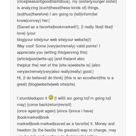
{nice|pleasant|good|fastidious}, my {sister|younger sister}
is analyzing {such|these|these kinds of} things,
{so|thus|therefore} I am going to {tell|inform|let
know|convey} her.|
{Saved as a favorite|bookmarked!!}, {I really like|I like|I
love} {your
blog|your site|your web site|your website}!|
Way cool! Some {very|extremely} valid points! I
appreciate you {writing this|penning this}
{article|post|write-up} {and the|and also
the|plus the} rest of the {site is|website is} {also
very|extremely|very|also really|really} good.|
Hi, {I do believe|I do think} {this is an excellent|this is a
great} {blog|website|web site|site}.
I stumbledupon it
{I will|I am going to|I’m going to|I
may} {come back|return|revisit}
{once again|yet again} {since I|since i have}
{bookmarked|book
marked|book-marked|saved as a favorite} it. Money and
freedom {is the best|is the greatest} way to change, may