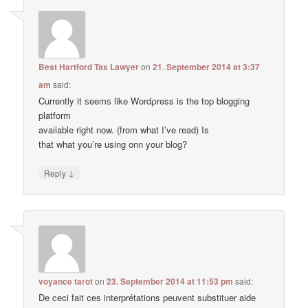
Best Hartford Tax Lawyer
on
21. September 2014 at 3:37
am
said:
Currently it ѕeemѕ like Wordρress is the top blogging
platform
avaіlable right now. (from what I’ve read) Is
that what you’re using onn your blog?
↓
Reply
voyance tarot
on
23. September 2014 at 11:53 pm
said:
De ceci fait ces interprétations peuvent substituer aide