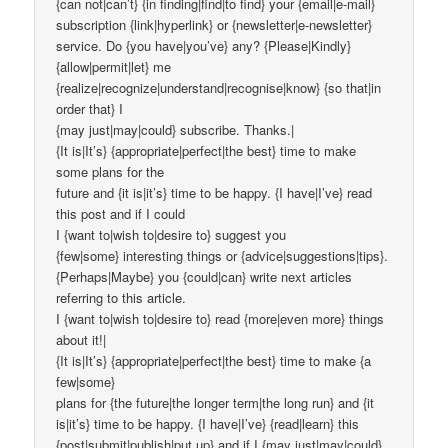
{can not|can’t} {in finding|find|to find} your {email|e-mail}
subscription {link|hyperlink} or {newsletter|e-newsletter}
service. Do {you have|you’ve} any? {Please|Kindly}
{allow|permit|let} me
{realize|recognize|understand|recognise|know} {so that|in
order that} I
{may just|may|could} subscribe. Thanks.|
{It is|It’s} {appropriate|perfect|the best} time to make
some plans for the
future and {it is|it’s} time to be happy. {I have|I’ve} read
this post and if I could
I {want to|wish to|desire to} suggest you
{few|some} interesting things or {advice|suggestions|tips}.
{Perhaps|Maybe} you {could|can} write next articles
referring to this article.
I {want to|wish to|desire to} read {more|even more} things
about it!|
{It is|It’s} {appropriate|perfect|the best} time to make {a
few|some}
plans for {the future|the longer term|the long run} and {it
is|it’s} time to be happy. {I have|I’ve} {read|learn} this
{post|submit|publish|put up} and if I {may just|may|could}