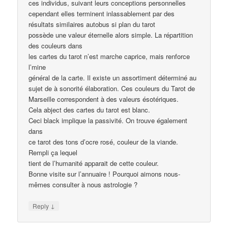
ces individus, suivant leurs conceptions personnelles
cependant elles terminent inlassablement par des
résultats similaires autobus si plan du tarot
possède une valeur éternelle alors simple. La répartition
des couleurs dans
les cartes du tarot n’est marche caprice, mais renforce
l’mine
général de la carte. Il existe un assortiment déterminé au
sujet de à sonorité élaboration. Ces couleurs du Tarot de
Marseille correspondent à des valeurs ésotériques.
Cela abject des cartes du tarot est blanc.
Ceci black implique la passivité. On trouve également
dans
ce tarot des tons d’ocre rosé, couleur de la viande.
Rempli ça lequel
tient de l’humanité apparait de cette couleur.
Bonne visite sur l’annuaire ! Pourquoi aimons nous-
mêmes consulter à nous astrologie ?
↓
Reply