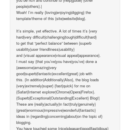
you be rich and continue to {help|guide} {other
people|others}.|
Woah! I’m really {loving|enjoying|digging} the
template/theme of this {site|website|blog}.
It’s simple, yet effective. A lot of times it’s {very
hard|very difficult|challenging|tough|difficult|hard}
to get that “perfect balance” between {superb
usability|user friendliness|usability}
and {visual appearance|visual appeal|appearance}.
I must say {that you’ve|you have|you’ve} done a
{awesome|amazing|very
good|superb|fantastic|excellent|great} job with
this. {In addition|Additionally|Also}, the blog loads
{very|extremely|super} {fast|quick} for me on
{Safari|Internet explorer|Chrome|Opera|Firefox}.
{Superb|Exceptional|Outstanding|Excellent} Blog!|
These are {really|actually|in fact|truly|genuinely}
{great|enormous|impressive|wonderful|fantastic}
ideas in {regarding|concerning|about|on the topic of}
blogging.
You have touched some {nice|pleasant|good|fastidious}