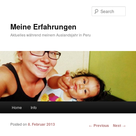
Sear
Meine Erfahrungen
Aktuelles während meinem Auslandsjahr in Peru
Main menu
Home
Info
Skip to primary content
Skip to secondary content
Posted on
8. Februar 2013
Post navigation
←
Previous
Next
→