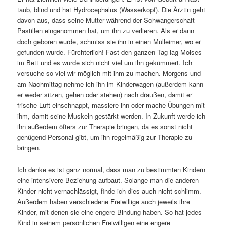
taub, blind und hat Hydrocephalus (Wasserkopf). Die Ärztin geht
davon aus, dass seine Mutter während der Schwangerschaft
Pastillen eingenommen hat, um ihn zu verlieren. Als er dann
doch geboren wurde, schmiss sie ihn in einen Mülleimer, wo er
gefunden wurde. Fürchterlich! Fast den ganzen Tag lag Moises
im Bett und es wurde sich nicht viel um ihn gekümmert. Ich
versuche so viel wir möglich mit ihm zu machen. Morgens und
am Nachmittag nehme ich ihn im Kinderwagen (außerdem kann
er weder sitzen, gehen oder stehen) nach draußen, damit er
frische Luft einschnappt, massiere ihn oder mache Übungen mit
ihm, damit seine Muskeln gestärkt werden. In Zukunft werde ich
ihn außerdem öfters zur Therapie bringen, da es sonst nicht
genügend Personal gibt, um ihn regelmäßig zur Therapie zu
bringen.
Ich denke es ist ganz normal, dass man zu bestimmten Kindern
eine intensivere Beziehung aufbaut. Solange man die anderen
Kinder nicht vernachlässigt, finde ich dies auch nicht schlimm.
Außerdem haben verschiedene Freiwillige auch jeweils ihre
Kinder, mit denen sie eine engere Bindung haben. So hat jedes
Kind in seinem persönlichen Freiwilligen eine engere