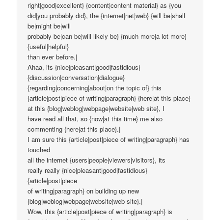
right|good|excellent} {content|content material} as {you
did|you probably did}, the {internet|net|web} {will be|shall
be|might be|will
probably be|can be|will likely be} {much more|a lot more}
{useful|helpful}
than ever before.|
Ahaa, its {nice|pleasant|good|fastidious}
{discussion|conversation|dialogue}
{regarding|concerning|about|on the topic of} this
{article|post|piece of writing|paragraph} {here|at this place}
at this {blog|weblog|webpage|website|web site}, I
have read all that, so {now|at this time} me also
commenting {here|at this place}.|
I am sure this {article|post|piece of writing|paragraph} has
touched
all the internet {users|people|viewers|visitors}, its
really really {nice|pleasant|good|fastidious}
{article|post|piece
of writing|paragraph} on building up new
{blog|weblog|webpage|website|web site}.|
Wow, this {article|post|piece of writing|paragraph} is