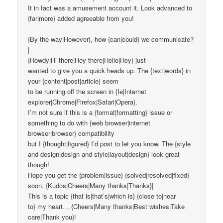
It in fact was a amusement account it. Look advanced to
{far|more} added agreeable from you!
{By the way|However}, how {can|could} we communicate?
|
{Howdy|Hi there|Hey there|Hello|Hey} just
wanted to give you a quick heads up. The {text|words} in
your {content|post|article} seem
to be running off the screen in {Ie|Internet
explorer|Chrome|Firefox|Safari|Opera}.
I’m not sure if this is a {format|formatting} issue or
something to do with {web browser|internet
browser|browser} compatibility
but I {thought|figured} I’d post to let you know. The {style
and design|design and style|layout|design} look great
though!
Hope you get the {problem|issue} {solved|resolved|fixed}
soon. {Kudos|Cheers|Many thanks|Thanks}|
This is a topic {that is|that’s|which is} {close to|near
to} my heart… {Cheers|Many thanks|Best wishes|Take
care|Thank you}!