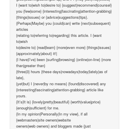
I {want to|wish to|desire to} {suggest|recommend|counsel}
you {few|some} {interesting|fascinating|attention-grabbing}
{things|issues} or {advice|suggestions|tips}.
{Perhaps|Maybe} you {could|can} write {next|subsequent}
articles
{relating to|referring to|regarding} this article. I {want
to|wish
to|desire to} {read|learn} {more|even more} {things|issues}
{approximately|about} it!|
{I have|I’ve} been {surfing|browsing} {online|on-line} {more
than|greater than}
{three|3} hours {these days|nowadays|today|lately|as of
late},
{yet|but} I {never|by no means} {found|discovered} any
{interesting|fascinating|attention-grabbing} article like
yours.
{It’s|It is} {lovely|pretty|beautiful} {worth|value|price}
{enough|sufficient} for me.
{In my opinion|Personally|In my view}, if all
{webmasters|site owners|website
owners|web owners} and bloggers made {just