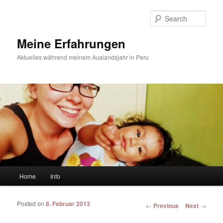
Sear
Meine Erfahrungen
Aktuelles während meinem Auslandsjahr in Peru
Main menu
Home
Info
Skip to primary content
Skip to secondary content
Posted on
8. Februar 2013
Post navigation
←
Previous
Next
→