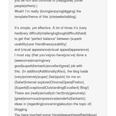
you be rich and continue to {help|guide} {other
people|others}.|
Woah! I’m really {loving|enjoying|digging} the
template/theme of this {site|website|blog}.
It’s simple, yet effective. A lot of times it’s {very
hard|very difficult|challenging|tough|difficult|hard}
to get that “perfect balance” between {superb
usability|user friendliness|usability}
and {visual appearance|visual appeal|appearance}.
I must say {that you’ve|you have|you’ve} done a
{awesome|amazing|very
good|superb|fantastic|excellent|great} job with
this. {In addition|Additionally|Also}, the blog loads
{very|extremely|super} {fast|quick} for me on
{Safari|Internet explorer|Chrome|Opera|Firefox}.
{Superb|Exceptional|Outstanding|Excellent} Blog!|
These are {really|actually|in fact|truly|genuinely}
{great|enormous|impressive|wonderful|fantastic}
ideas in {regarding|concerning|about|on the topic of}
blogging.
You have touched some {nice|pleasant|good|fastidious}