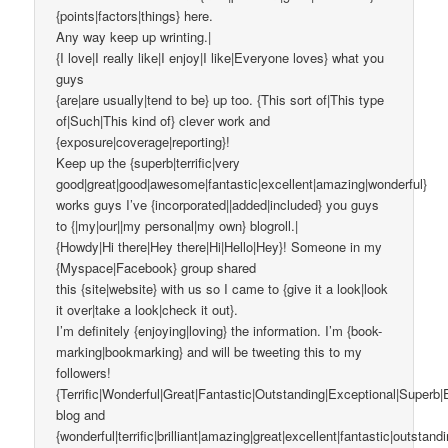
{points|factors|things} here.
Any way keep up wrinting.|
{I love|I really like|I enjoy|I like|Everyone loves} what you
guys
{are|are usually|tend to be} up too. {This sort of|This type
of|Such|This kind of} clever work and
{exposure|coverage|reporting}!
Keep up the {superb|terrific|very
good|great|good|awesome|fantastic|excellent|amazing|wonderful}
works guys I’ve {incorporated||added|included} you guys
to {|my|our||my personal|my own} blogroll.|
{Howdy|Hi there|Hey there|Hi|Hello|Hey}! Someone in my
{Myspace|Facebook} group shared
this {site|website} with us so I came to {give it a look|look
it over|take a look|check it out}.
I’m definitely {enjoying|loving} the information. I’m {book-
marking|bookmarking} and will be tweeting this to my
followers!
{Terrific|Wonderful|Great|Fantastic|Outstanding|Exceptional|Superb|
blog and
{wonderful|terrific|brilliant|amazing|great|excellent|fantastic|outstand