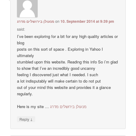
מנעולן בירושלים מדרג
on
10. September 2014 at 9:39 pm
said:
I’ve been exploring for a bit for any high quality articles or
blog
posts on this sort of space . Exploring in Yahoo I
ultimately
stumbled upon this website. Reading this info So i’m glad
to show that I’ve an incredibly good uncanny
feeling I discovered just what I needed. I such
a lot indisputably will make certain to do not put
out of your mind this website and provides it a glance
regularly.
Here is my site …
מנעולן בירושלים מדרג
↓
Reply