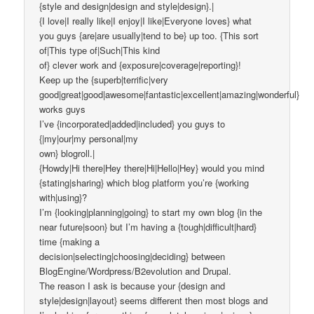
{style and design|design and style|design}.|
{I love|I really like|I enjoy|I like|Everyone loves} what
you guys {are|are usually|tend to be} up too. {This sort
of|This type of|Such|This kind
of} clever work and {exposure|coverage|reporting}!
Keep up the {superb|terrific|very
good|great|good|awesome|fantastic|excellent|amazing|wonderful}
works guys
I’ve {incorporated|added|included} you guys to
{|my|our|my personal|my
own} blogroll.|
{Howdy|Hi there|Hey there|Hi|Hello|Hey} would you mind
{stating|sharing} which blog platform you’re {working
with|using}?
I’m {looking|planning|going} to start my own blog {in the
near future|soon} but I’m having a {tough|difficult|hard}
time {making a
decision|selecting|choosing|deciding} between
BlogEngine/Wordpress/B2evolution and Drupal.
The reason I ask is because your {design and
style|design|layout} seems different then most blogs and