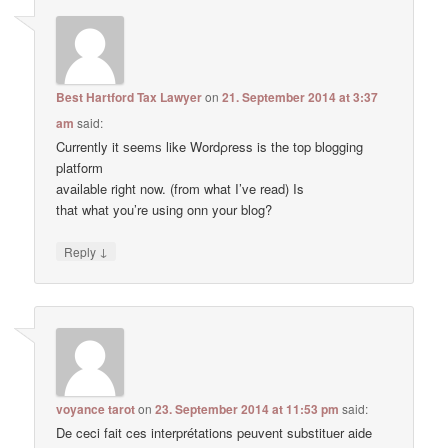
Best Hartford Tax Lawyer
on
21. September 2014 at 3:37
am
said:
Currently it ѕeemѕ like Wordρress is the top blogging
platform
avaіlable right now. (from what I’ve read) Is
that what you’re using onn your blog?
↓
Reply
voyance tarot
on
23. September 2014 at 11:53 pm
said:
De ceci fait ces interprétations peuvent substituer aide