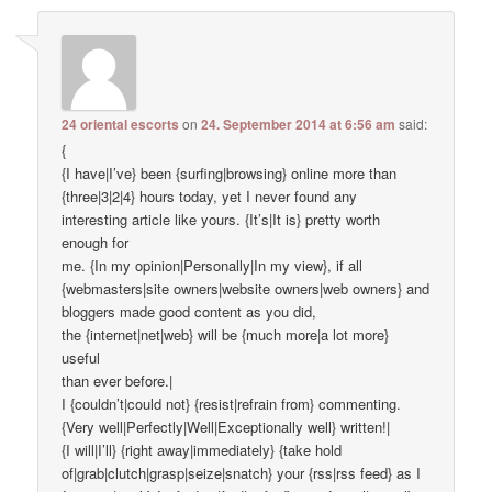
24 oriental escorts
on
24. September 2014 at 6:56 am
said:
{
{I have|I’ve} been {surfing|browsing} online more than
{three|3|2|4} hours today, yet I never found any
interesting article like yours. {It’s|It is} pretty worth
enough for
me. {In my opinion|Personally|In my view}, if all
{webmasters|site owners|website owners|web owners} and
bloggers made good content as you did,
the {internet|net|web} will be {much more|a lot more}
useful
than ever before.|
I {couldn’t|could not} {resist|refrain from} commenting.
{Very well|Perfectly|Well|Exceptionally well} written!|
{I will|I’ll} {right away|immediately} {take hold
of|grab|clutch|grasp|seize|snatch} your {rss|rss feed} as I