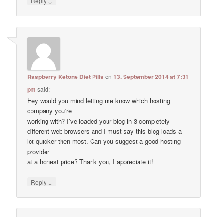
↓
Reply
Raspberry Ketone Diet Pills
on
13. September 2014 at 7:31
pm
said:
Hey would you mind letting me know which hosting
company you’re
working with? I’ve loaded your blog in 3 completely
different web browsers and I must say this blog loads a
lot quicker then most. Can you suggest a good hosting
provider
at a honest price? Thank you, I appreciate it!
↓
Reply