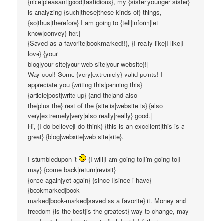
{nice|pleasant|good|fastidious}, my {sister|younger sister}
is analyzing {such|these|these kinds of} things,
{so|thus|therefore} I am going to {tell|inform|let
know|convey} her.|
{Saved as a favorite|bookmarked!!}, {I really like|I like|I
love} {your
blog|your site|your web site|your website}!|
Way cool! Some {very|extremely} valid points! I
appreciate you {writing this|penning this}
{article|post|write-up} {and the|and also
the|plus the} rest of the {site is|website is} {also
very|extremely|very|also really|really} good.|
Hi, {I do believe|I do think} {this is an excellent|this is a
great} {blog|website|web site|site}.
I stumbledupon it
{I will|I am going to|I’m going to|I
may} {come back|return|revisit}
{once again|yet again} {since I|since i have}
{bookmarked|book
marked|book-marked|saved as a favorite} it. Money and
freedom {is the best|is the greatest} way to change, may