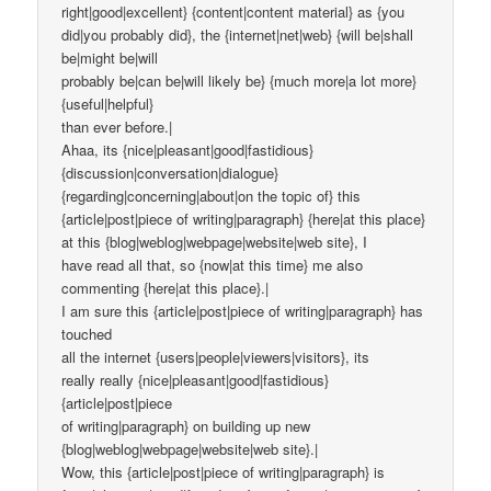
right|good|excellent} {content|content material} as {you
did|you probably did}, the {internet|net|web} {will be|shall
be|might be|will
probably be|can be|will likely be} {much more|a lot more}
{useful|helpful}
than ever before.|
Ahaa, its {nice|pleasant|good|fastidious}
{discussion|conversation|dialogue}
{regarding|concerning|about|on the topic of} this
{article|post|piece of writing|paragraph} {here|at this place}
at this {blog|weblog|webpage|website|web site}, I
have read all that, so {now|at this time} me also
commenting {here|at this place}.|
I am sure this {article|post|piece of writing|paragraph} has
touched
all the internet {users|people|viewers|visitors}, its
really really {nice|pleasant|good|fastidious}
{article|post|piece
of writing|paragraph} on building up new
{blog|weblog|webpage|website|web site}.|
Wow, this {article|post|piece of writing|paragraph} is