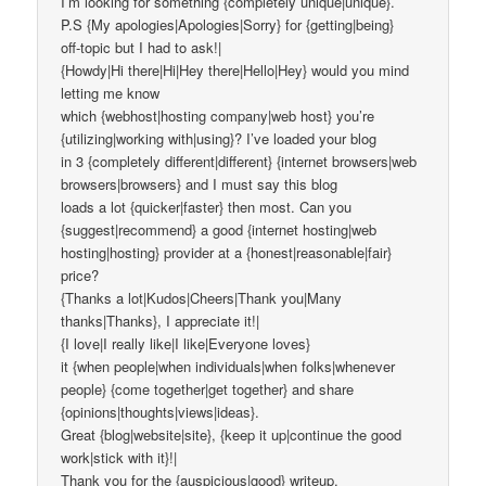
I’m looking for something {completely unique|unique}.
P.S {My apologies|Apologies|Sorry} for {getting|being}
off-topic but I had to ask!|
{Howdy|Hi there|Hi|Hey there|Hello|Hey} would you mind
letting me know
which {webhost|hosting company|web host} you’re
{utilizing|working with|using}? I’ve loaded your blog
in 3 {completely different|different} {internet browsers|web
browsers|browsers} and I must say this blog
loads a lot {quicker|faster} then most. Can you
{suggest|recommend} a good {internet hosting|web
hosting|hosting} provider at a {honest|reasonable|fair}
price?
{Thanks a lot|Kudos|Cheers|Thank you|Many
thanks|Thanks}, I appreciate it!|
{I love|I really like|I like|Everyone loves}
it {when people|when individuals|when folks|whenever
people} {come together|get together} and share
{opinions|thoughts|views|ideas}.
Great {blog|website|site}, {keep it up|continue the good
work|stick with it}!|
Thank you for the {auspicious|good} writeup.