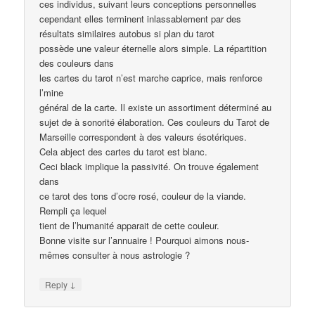
ces individus, suivant leurs conceptions personnelles
cependant elles terminent inlassablement par des
résultats similaires autobus si plan du tarot
possède une valeur éternelle alors simple. La répartition
des couleurs dans
les cartes du tarot n’est marche caprice, mais renforce
l’mine
général de la carte. Il existe un assortiment déterminé au
sujet de à sonorité élaboration. Ces couleurs du Tarot de
Marseille correspondent à des valeurs ésotériques.
Cela abject des cartes du tarot est blanc.
Ceci black implique la passivité. On trouve également
dans
ce tarot des tons d’ocre rosé, couleur de la viande.
Rempli ça lequel
tient de l’humanité apparait de cette couleur.
Bonne visite sur l’annuaire ! Pourquoi aimons nous-
mêmes consulter à nous astrologie ?
↓
Reply