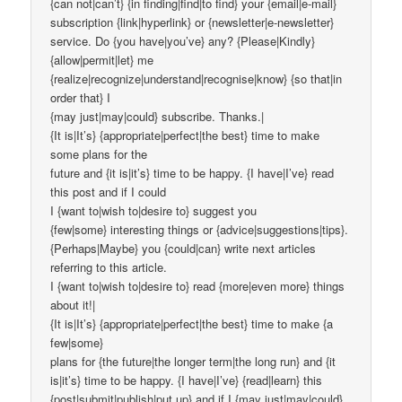
{can not|can’t} {in finding|find|to find} your {email|e-mail}
subscription {link|hyperlink} or {newsletter|e-newsletter}
service. Do {you have|you’ve} any? {Please|Kindly}
{allow|permit|let} me
{realize|recognize|understand|recognise|know} {so that|in
order that} I
{may just|may|could} subscribe. Thanks.|
{It is|It’s} {appropriate|perfect|the best} time to make
some plans for the
future and {it is|it’s} time to be happy. {I have|I’ve} read
this post and if I could
I {want to|wish to|desire to} suggest you
{few|some} interesting things or {advice|suggestions|tips}.
{Perhaps|Maybe} you {could|can} write next articles
referring to this article.
I {want to|wish to|desire to} read {more|even more} things
about it!|
{It is|It’s} {appropriate|perfect|the best} time to make {a
few|some}
plans for {the future|the longer term|the long run} and {it
is|it’s} time to be happy. {I have|I’ve} {read|learn} this
{post|submit|publish|put up} and if I {may just|may|could}