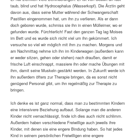
taub, blind und hat Hydrocephalus (Wasserkopf). Die Ärztin geht
davon aus, dass seine Mutter während der Schwangerschaft
Pastillen eingenommen hat, um ihn zu verlieren. Als er dann
doch geboren wurde, schmiss sie ihn in einen Mülleimer, wo er
gefunden wurde. Fürchterlich! Fast den ganzen Tag lag Moises
im Bett und es wurde sich nicht viel um ihn gekümmert. Ich
versuche so viel wir möglich mit ihm zu machen. Morgens und
am Nachmittag nehme ich ihn im Kinderwagen (außerdem kann
er weder sitzen, gehen oder stehen) nach draußen, damit er
frische Luft einschnappt, massiere ihn oder mache Übungen mit
ihm, damit seine Muskeln gestärkt werden. In Zukunft werde ich
ihn außerdem öfters zur Therapie bringen, da es sonst nicht
genügend Personal gibt, um ihn regelmäßig zur Therapie zu
bringen.
Ich denke es ist ganz normal, dass man zu bestimmten Kindern
eine intensivere Beziehung aufbaut. Solange man die anderen
Kinder nicht vernachlässigt, finde ich dies auch nicht schlimm.
Außerdem haben verschiedene Freiwillige auch jeweils ihre
Kinder, mit denen sie eine engere Bindung haben. So hat jedes
Kind in seinem persönlichen Freiwilligen eine engere