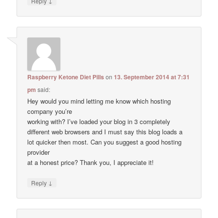
↓
Reply
Raspberry Ketone Diet Pills
on
13. September 2014 at 7:31
pm
said:
Hey would you mind letting me know which hosting
company you’re
working with? I’ve loaded your blog in 3 completely
different web browsers and I must say this blog loads a
lot quicker then most. Can you suggest a good hosting
provider
at a honest price? Thank you, I appreciate it!
↓
Reply