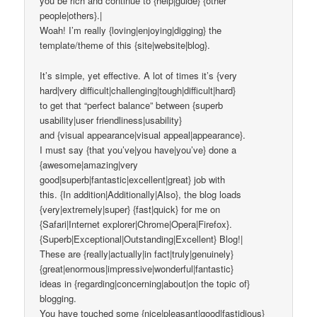
you be rich and continue to {help|guide} {other
people|others}.|
Woah! I’m really {loving|enjoying|digging} the
template/theme of this {site|website|blog}.
It’s simple, yet effective. A lot of times it’s {very
hard|very difficult|challenging|tough|difficult|hard}
to get that “perfect balance” between {superb
usability|user friendliness|usability}
and {visual appearance|visual appeal|appearance}.
I must say {that you’ve|you have|you’ve} done a
{awesome|amazing|very
good|superb|fantastic|excellent|great} job with
this. {In addition|Additionally|Also}, the blog loads
{very|extremely|super} {fast|quick} for me on
{Safari|Internet explorer|Chrome|Opera|Firefox}.
{Superb|Exceptional|Outstanding|Excellent} Blog!|
These are {really|actually|in fact|truly|genuinely}
{great|enormous|impressive|wonderful|fantastic}
ideas in {regarding|concerning|about|on the topic of}
blogging.
You have touched some {nice|pleasant|good|fastidious}