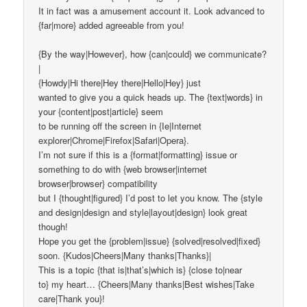
It in fact was a amusement account it. Look advanced to
{far|more} added agreeable from you!
{By the way|However}, how {can|could} we communicate?
|
{Howdy|Hi there|Hey there|Hello|Hey} just
wanted to give you a quick heads up. The {text|words} in
your {content|post|article} seem
to be running off the screen in {Ie|Internet
explorer|Chrome|Firefox|Safari|Opera}.
I’m not sure if this is a {format|formatting} issue or
something to do with {web browser|internet
browser|browser} compatibility
but I {thought|figured} I’d post to let you know. The {style
and design|design and style|layout|design} look great
though!
Hope you get the {problem|issue} {solved|resolved|fixed}
soon. {Kudos|Cheers|Many thanks|Thanks}|
This is a topic {that is|that’s|which is} {close to|near
to} my heart… {Cheers|Many thanks|Best wishes|Take
care|Thank you}!