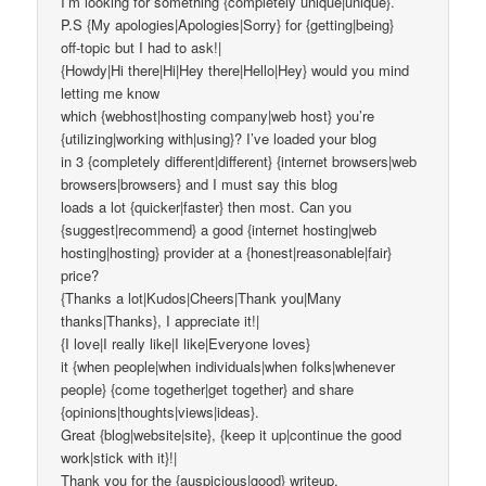
I’m looking for something {completely unique|unique}.
P.S {My apologies|Apologies|Sorry} for {getting|being}
off-topic but I had to ask!|
{Howdy|Hi there|Hi|Hey there|Hello|Hey} would you mind
letting me know
which {webhost|hosting company|web host} you’re
{utilizing|working with|using}? I’ve loaded your blog
in 3 {completely different|different} {internet browsers|web
browsers|browsers} and I must say this blog
loads a lot {quicker|faster} then most. Can you
{suggest|recommend} a good {internet hosting|web
hosting|hosting} provider at a {honest|reasonable|fair}
price?
{Thanks a lot|Kudos|Cheers|Thank you|Many
thanks|Thanks}, I appreciate it!|
{I love|I really like|I like|Everyone loves}
it {when people|when individuals|when folks|whenever
people} {come together|get together} and share
{opinions|thoughts|views|ideas}.
Great {blog|website|site}, {keep it up|continue the good
work|stick with it}!|
Thank you for the {auspicious|good} writeup.