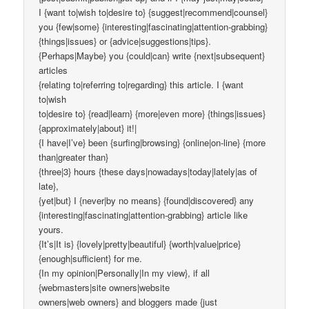
I {want to|wish to|desire to} {suggest|recommend|counsel}
you {few|some} {interesting|fascinating|attention-grabbing}
{things|issues} or {advice|suggestions|tips}.
{Perhaps|Maybe} you {could|can} write {next|subsequent}
articles
{relating to|referring to|regarding} this article. I {want
to|wish
to|desire to} {read|learn} {more|even more} {things|issues}
{approximately|about} it!|
{I have|I’ve} been {surfing|browsing} {online|on-line} {more
than|greater than}
{three|3} hours {these days|nowadays|today|lately|as of
late},
{yet|but} I {never|by no means} {found|discovered} any
{interesting|fascinating|attention-grabbing} article like
yours.
{It’s|It is} {lovely|pretty|beautiful} {worth|value|price}
{enough|sufficient} for me.
{In my opinion|Personally|In my view}, if all
{webmasters|site owners|website
owners|web owners} and bloggers made {just