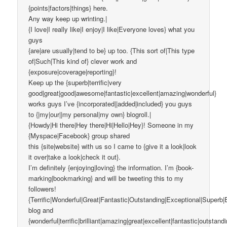
{points|factors|things} here.
Any way keep up wrinting.|
{I love|I really like|I enjoy|I like|Everyone loves} what you
guys
{are|are usually|tend to be} up too. {This sort of|This type
of|Such|This kind of} clever work and
{exposure|coverage|reporting}!
Keep up the {superb|terrific|very
good|great|good|awesome|fantastic|excellent|amazing|wonderful}
works guys I’ve {incorporated||added|included} you guys
to {|my|our||my personal|my own} blogroll.|
{Howdy|Hi there|Hey there|Hi|Hello|Hey}! Someone in my
{Myspace|Facebook} group shared
this {site|website} with us so I came to {give it a look|look
it over|take a look|check it out}.
I’m definitely {enjoying|loving} the information. I’m {book-
marking|bookmarking} and will be tweeting this to my
followers!
{Terrific|Wonderful|Great|Fantastic|Outstanding|Exceptional|Superb|
blog and
{wonderful|terrific|brilliant|amazing|great|excellent|fantastic|outstand