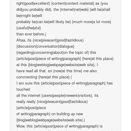
right|good|excellent} {content|content material} as {you
did|you probably did}, the {internet|net|web} {will be|shall
be|might be|will
probably be|can be|will likely be} {much more|a lot more}
{useful|helpful}
than ever before.|
Ahaa, its {nice|pleasant|good|fastidious}
{discussion|conversation|dialogue}
{regarding|concerning|about|on the topic of} this
{article|post|piece of writing|paragraph} {here|at this place}
at this {blog|weblog|webpage|website|web site}, I
have read all that, so {now|at this time} me also
commenting {here|at this place}.|
I am sure this {article|post|piece of writing|paragraph} has
touched
all the internet {users|people|viewers|visitors}, its
really really {nice|pleasant|good|fastidious}
{article|post|piece
of writing|paragraph} on building up new
{blog|weblog|webpage|website|web site}.|
Wow, this {article|post|piece of writing|paragraph} is