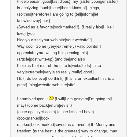
{nice|pleasant|good|fastidious}, my {sister|younger sister}
is analyzing {such|these|these kinds of} things,
{so|thus|therefore} I am going to {tell|inform|let
know|convey} her.|
{Saved as a favorite|bookmarked!!}, {I really like|I like|I
love} {your
blog|your site|your web site|your website}!|
Way cool! Some {very|extremely} valid points! I
appreciate you {writing this|penning this}
{article|post|write-up} {and the|and also
the|plus the} rest of the {site is|website is} {also
very|extremely|very|also really|really} good.|
Hi, {I do believe|I do think} {this is an excellent|this is a
great} {blog|website|web site|site}.
I stumbledupon it
{I will|I am going to|I’m going to|I
may} {come back|return|revisit}
{once again|yet again} {since I|since i have}
{bookmarked|book
marked|book-marked|saved as a favorite} it. Money and
freedom {is the best|is the greatest} way to change, may