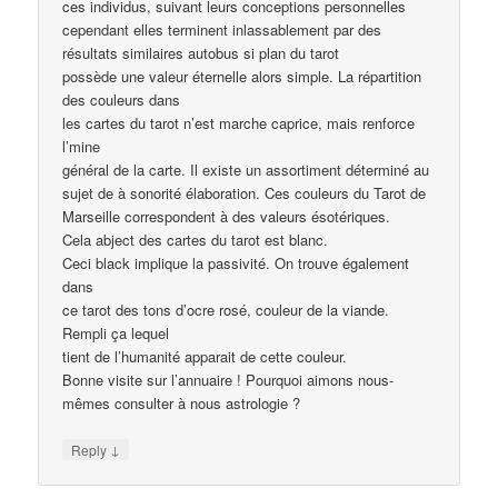
ces individus, suivant leurs conceptions personnelles
cependant elles terminent inlassablement par des
résultats similaires autobus si plan du tarot
possède une valeur éternelle alors simple. La répartition
des couleurs dans
les cartes du tarot n’est marche caprice, mais renforce
l’mine
général de la carte. Il existe un assortiment déterminé au
sujet de à sonorité élaboration. Ces couleurs du Tarot de
Marseille correspondent à des valeurs ésotériques.
Cela abject des cartes du tarot est blanc.
Ceci black implique la passivité. On trouve également
dans
ce tarot des tons d’ocre rosé, couleur de la viande.
Rempli ça lequel
tient de l’humanité apparait de cette couleur.
Bonne visite sur l’annuaire ! Pourquoi aimons nous-
mêmes consulter à nous astrologie ?
↓
Reply