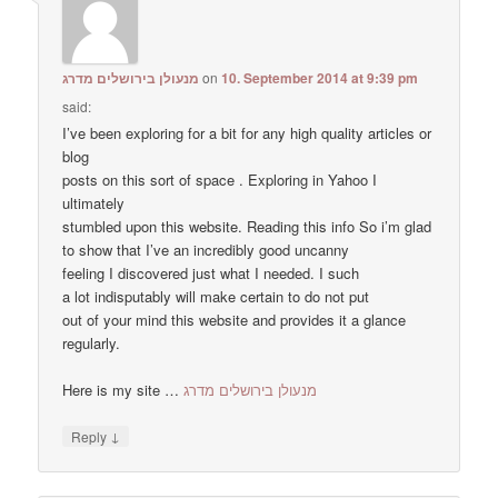
מנעולן בירושלים מדרג
on
10. September 2014 at 9:39 pm
said:
I’ve been exploring for a bit for any high quality articles or
blog
posts on this sort of space . Exploring in Yahoo I
ultimately
stumbled upon this website. Reading this info So i’m glad
to show that I’ve an incredibly good uncanny
feeling I discovered just what I needed. I such
a lot indisputably will make certain to do not put
out of your mind this website and provides it a glance
regularly.
Here is my site …
מנעולן בירושלים מדרג
↓
Reply