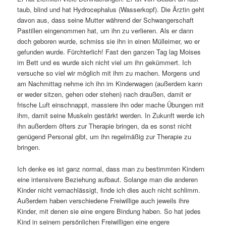
taub, blind und hat Hydrocephalus (Wasserkopf). Die Ärztin geht
davon aus, dass seine Mutter während der Schwangerschaft
Pastillen eingenommen hat, um ihn zu verlieren. Als er dann
doch geboren wurde, schmiss sie ihn in einen Mülleimer, wo er
gefunden wurde. Fürchterlich! Fast den ganzen Tag lag Moises
im Bett und es wurde sich nicht viel um ihn gekümmert. Ich
versuche so viel wir möglich mit ihm zu machen. Morgens und
am Nachmittag nehme ich ihn im Kinderwagen (außerdem kann
er weder sitzen, gehen oder stehen) nach draußen, damit er
frische Luft einschnappt, massiere ihn oder mache Übungen mit
ihm, damit seine Muskeln gestärkt werden. In Zukunft werde ich
ihn außerdem öfters zur Therapie bringen, da es sonst nicht
genügend Personal gibt, um ihn regelmäßig zur Therapie zu
bringen.
Ich denke es ist ganz normal, dass man zu bestimmten Kindern
eine intensivere Beziehung aufbaut. Solange man die anderen
Kinder nicht vernachlässigt, finde ich dies auch nicht schlimm.
Außerdem haben verschiedene Freiwillige auch jeweils ihre
Kinder, mit denen sie eine engere Bindung haben. So hat jedes
Kind in seinem persönlichen Freiwilligen eine engere