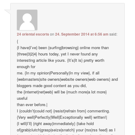
24 oriental escorts
on
24. September 2014 at 6:56 am
said:
{
{I have|I’ve} been {surfing|browsing} online more than
{three|3|2|4} hours today, yet I never found any
interesting article like yours. {It’s|It is} pretty worth
enough for
me. {In my opinion|Personally|In my view}, if all
{webmasters|site owners|website owners|web owners} and
bloggers made good content as you did,
the {internet|net|web} will be {much more|a lot more}
useful
than ever before.|
I {couldn’t|could not} {resist|refrain from} commenting.
{Very well|Perfectly|Well|Exceptionally well} written!|
{I will|I’ll} {right away|immediately} {take hold
of|grab|clutch|grasp|seize|snatch} your {rss|rss feed} as I