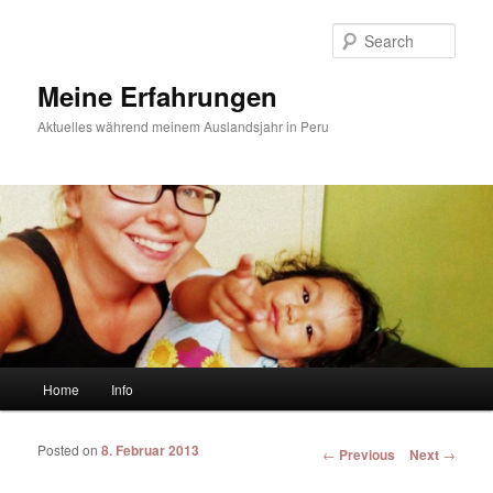
Sear
Meine Erfahrungen
Aktuelles während meinem Auslandsjahr in Peru
Main menu
Home
Info
Skip to primary content
Skip to secondary content
Posted on
8. Februar 2013
Post navigation
←
Previous
Next
→