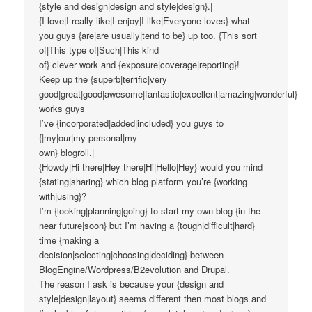
{style and design|design and style|design}.|
{I love|I really like|I enjoy|I like|Everyone loves} what
you guys {are|are usually|tend to be} up too. {This sort
of|This type of|Such|This kind
of} clever work and {exposure|coverage|reporting}!
Keep up the {superb|terrific|very
good|great|good|awesome|fantastic|excellent|amazing|wonderful}
works guys
I’ve {incorporated|added|included} you guys to
{|my|our|my personal|my
own} blogroll.|
{Howdy|Hi there|Hey there|Hi|Hello|Hey} would you mind
{stating|sharing} which blog platform you’re {working
with|using}?
I’m {looking|planning|going} to start my own blog {in the
near future|soon} but I’m having a {tough|difficult|hard}
time {making a
decision|selecting|choosing|deciding} between
BlogEngine/Wordpress/B2evolution and Drupal.
The reason I ask is because your {design and
style|design|layout} seems different then most blogs and