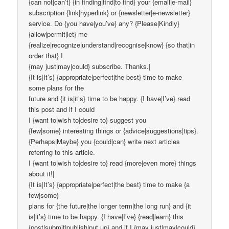
{can not|can’t} {in finding|find|to find} your {email|e-mail}
subscription {link|hyperlink} or {newsletter|e-newsletter}
service. Do {you have|you’ve} any? {Please|Kindly}
{allow|permit|let} me
{realize|recognize|understand|recognise|know} {so that|in
order that} I
{may just|may|could} subscribe. Thanks.|
{It is|It’s} {appropriate|perfect|the best} time to make
some plans for the
future and {it is|it’s} time to be happy. {I have|I’ve} read
this post and if I could
I {want to|wish to|desire to} suggest you
{few|some} interesting things or {advice|suggestions|tips}.
{Perhaps|Maybe} you {could|can} write next articles
referring to this article.
I {want to|wish to|desire to} read {more|even more} things
about it!|
{It is|It’s} {appropriate|perfect|the best} time to make {a
few|some}
plans for {the future|the longer term|the long run} and {it
is|it’s} time to be happy. {I have|I’ve} {read|learn} this
{post|submit|publish|put up} and if I {may just|may|could}