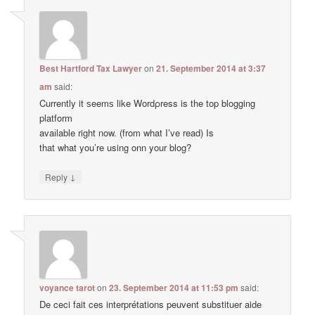
Best Hartford Tax Lawyer
on
21. September 2014 at 3:37
am
said:
Currently it ѕeemѕ like Wordρress is the top blogging
platform
avaіlable right now. (from what I’ve read) Is
that what you’re using onn your blog?
↓
Reply
voyance tarot
on
23. September 2014 at 11:53 pm
said:
De ceci fait ces interprétations peuvent substituer aide