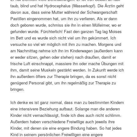
taub, blind und hat Hydrocephalus (Wasserkopf). Die Ärztin geht
davon aus, dass seine Mutter während der Schwangerschaft
Pastillen eingenommen hat, um ihn zu verlieren. Als er dann
doch geboren wurde, schmiss sie ihn in einen Mülleimer, wo er
gefunden wurde. Fürchterlich! Fast den ganzen Tag lag Moises
im Bett und es wurde sich nicht viel um ihn gekümmert. Ich
versuche so viel wir möglich mit ihm zu machen. Morgens und
am Nachmittag nehme ich ihn im Kinderwagen (außerdem kann
er weder sitzen, gehen oder stehen) nach draußen, damit er
frische Luft einschnappt, massiere ihn oder mache Übungen mit
ihm, damit seine Muskeln gestärkt werden. In Zukunft werde ich
ihn außerdem öfters zur Therapie bringen, da es sonst nicht
genügend Personal gibt, um ihn regelmäßig zur Therapie zu
bringen.
Ich denke es ist ganz normal, dass man zu bestimmten Kindern
eine intensivere Beziehung aufbaut. Solange man die anderen
Kinder nicht vernachlässigt, finde ich dies auch nicht schlimm.
Außerdem haben verschiedene Freiwillige auch jeweils ihre
Kinder, mit denen sie eine engere Bindung haben. So hat jedes
Kind in seinem persönlichen Freiwilligen eine engere