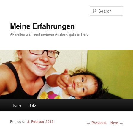
Sear
Meine Erfahrungen
Aktuelles während meinem Auslandsjahr in Peru
Main menu
Home
Info
Skip to primary content
Skip to secondary content
Posted on
8. Februar 2013
Post navigation
←
Previous
Next
→