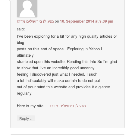
מנעולן בירושלים מדרג
on
10. September 2014 at 9:39 pm
said:
I’ve been exploring for a bit for any high quality articles or
blog
posts on this sort of space . Exploring in Yahoo I
ultimately
stumbled upon this website. Reading this info So i’m glad
to show that I’ve an incredibly good uncanny
feeling I discovered just what I needed. I such
a lot indisputably will make certain to do not put
out of your mind this website and provides it a glance
regularly.
Here is my site …
מנעולן בירושלים מדרג
↓
Reply