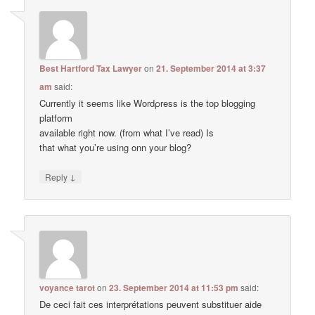
Best Hartford Tax Lawyer
on
21. September 2014 at 3:37
am
said:
Currently it ѕeemѕ like Wordρress is the top blogging
platform
avaіlable right now. (from what I’ve read) Is
that what you’re using onn your blog?
↓
Reply
voyance tarot
on
23. September 2014 at 11:53 pm
said:
De ceci fait ces interprétations peuvent substituer aide