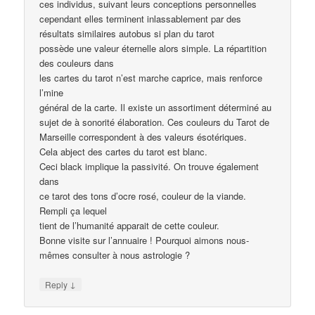
ces individus, suivant leurs conceptions personnelles
cependant elles terminent inlassablement par des
résultats similaires autobus si plan du tarot
possède une valeur éternelle alors simple. La répartition
des couleurs dans
les cartes du tarot n’est marche caprice, mais renforce
l’mine
général de la carte. Il existe un assortiment déterminé au
sujet de à sonorité élaboration. Ces couleurs du Tarot de
Marseille correspondent à des valeurs ésotériques.
Cela abject des cartes du tarot est blanc.
Ceci black implique la passivité. On trouve également
dans
ce tarot des tons d’ocre rosé, couleur de la viande.
Rempli ça lequel
tient de l’humanité apparait de cette couleur.
Bonne visite sur l’annuaire ! Pourquoi aimons nous-
mêmes consulter à nous astrologie ?
↓
Reply