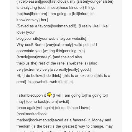
{nice|pleasant|good|fastidious}, my {sister|younger sister}
is analyzing {such|these|these kinds of} things,
{so|thus|therefore} I am going to {tell|inform|let
know|convey} her.|
{Saved as a favorite|bookmarked!!}, {I really like|I like|I
love} {your
blog|your site|your web site|your website}!|
Way cool! Some {very|extremely} valid points! I
appreciate you {writing this|penning this}
{article|post|write-up} {and the|and also
the|plus the} rest of the {site is|website is} {also
very|extremely|very|also really|really} good.|
Hi, {I do believe|I do think} {this is an excellent|this is a
great} {blog|website|web site|site}.
I stumbledupon it
{I will|I am going to|I’m going to|I
may} {come back|return|revisit}
{once again|yet again} {since I|since i have}
{bookmarked|book
marked|book-marked|saved as a favorite} it. Money and
freedom {is the best|is the greatest} way to change, may