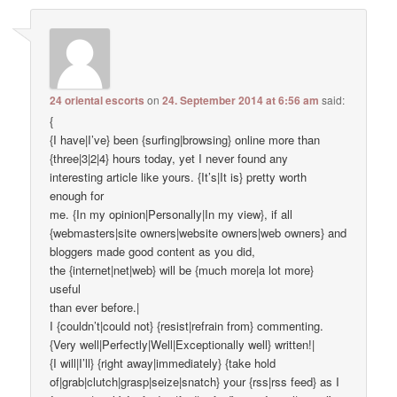
24 oriental escorts
on
24. September 2014 at 6:56 am
said:
{
{I have|I’ve} been {surfing|browsing} online more than
{three|3|2|4} hours today, yet I never found any
interesting article like yours. {It’s|It is} pretty worth
enough for
me. {In my opinion|Personally|In my view}, if all
{webmasters|site owners|website owners|web owners} and
bloggers made good content as you did,
the {internet|net|web} will be {much more|a lot more}
useful
than ever before.|
I {couldn’t|could not} {resist|refrain from} commenting.
{Very well|Perfectly|Well|Exceptionally well} written!|
{I will|I’ll} {right away|immediately} {take hold
of|grab|clutch|grasp|seize|snatch} your {rss|rss feed} as I