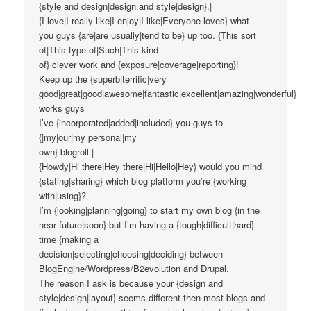
{style and design|design and style|design}.|
{I love|I really like|I enjoy|I like|Everyone loves} what
you guys {are|are usually|tend to be} up too. {This sort
of|This type of|Such|This kind
of} clever work and {exposure|coverage|reporting}!
Keep up the {superb|terrific|very
good|great|good|awesome|fantastic|excellent|amazing|wonderful}
works guys
I’ve {incorporated|added|included} you guys to
{|my|our|my personal|my
own} blogroll.|
{Howdy|Hi there|Hey there|Hi|Hello|Hey} would you mind
{stating|sharing} which blog platform you’re {working
with|using}?
I’m {looking|planning|going} to start my own blog {in the
near future|soon} but I’m having a {tough|difficult|hard}
time {making a
decision|selecting|choosing|deciding} between
BlogEngine/Wordpress/B2evolution and Drupal.
The reason I ask is because your {design and
style|design|layout} seems different then most blogs and