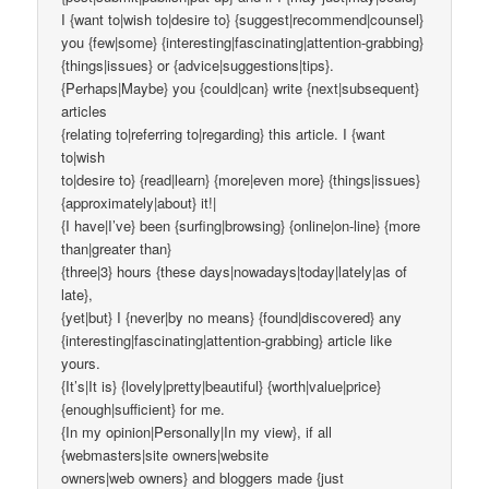
I {want to|wish to|desire to} {suggest|recommend|counsel}
you {few|some} {interesting|fascinating|attention-grabbing}
{things|issues} or {advice|suggestions|tips}.
{Perhaps|Maybe} you {could|can} write {next|subsequent}
articles
{relating to|referring to|regarding} this article. I {want
to|wish
to|desire to} {read|learn} {more|even more} {things|issues}
{approximately|about} it!|
{I have|I’ve} been {surfing|browsing} {online|on-line} {more
than|greater than}
{three|3} hours {these days|nowadays|today|lately|as of
late},
{yet|but} I {never|by no means} {found|discovered} any
{interesting|fascinating|attention-grabbing} article like
yours.
{It’s|It is} {lovely|pretty|beautiful} {worth|value|price}
{enough|sufficient} for me.
{In my opinion|Personally|In my view}, if all
{webmasters|site owners|website
owners|web owners} and bloggers made {just