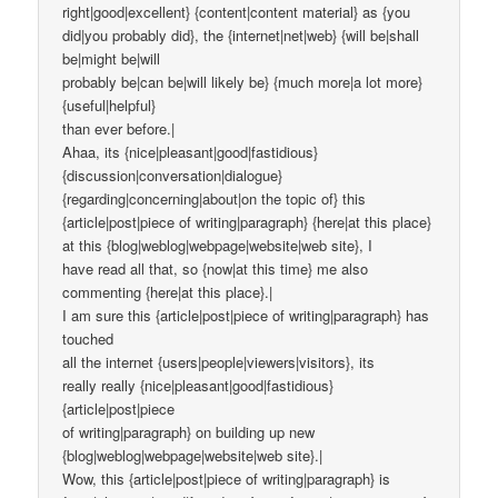
right|good|excellent} {content|content material} as {you
did|you probably did}, the {internet|net|web} {will be|shall
be|might be|will
probably be|can be|will likely be} {much more|a lot more}
{useful|helpful}
than ever before.|
Ahaa, its {nice|pleasant|good|fastidious}
{discussion|conversation|dialogue}
{regarding|concerning|about|on the topic of} this
{article|post|piece of writing|paragraph} {here|at this place}
at this {blog|weblog|webpage|website|web site}, I
have read all that, so {now|at this time} me also
commenting {here|at this place}.|
I am sure this {article|post|piece of writing|paragraph} has
touched
all the internet {users|people|viewers|visitors}, its
really really {nice|pleasant|good|fastidious}
{article|post|piece
of writing|paragraph} on building up new
{blog|weblog|webpage|website|web site}.|
Wow, this {article|post|piece of writing|paragraph} is