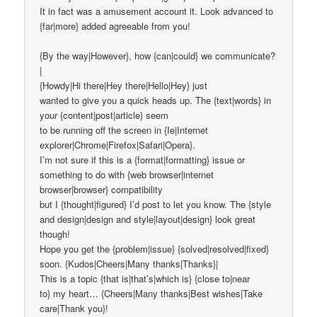
It in fact was a amusement account it. Look advanced to
{far|more} added agreeable from you!
{By the way|However}, how {can|could} we communicate?
|
{Howdy|Hi there|Hey there|Hello|Hey} just
wanted to give you a quick heads up. The {text|words} in
your {content|post|article} seem
to be running off the screen in {Ie|Internet
explorer|Chrome|Firefox|Safari|Opera}.
I’m not sure if this is a {format|formatting} issue or
something to do with {web browser|internet
browser|browser} compatibility
but I {thought|figured} I’d post to let you know. The {style
and design|design and style|layout|design} look great
though!
Hope you get the {problem|issue} {solved|resolved|fixed}
soon. {Kudos|Cheers|Many thanks|Thanks}|
This is a topic {that is|that’s|which is} {close to|near
to} my heart… {Cheers|Many thanks|Best wishes|Take
care|Thank you}!