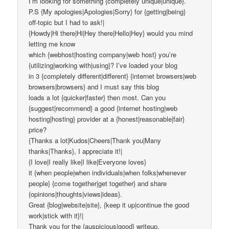
I’m looking for something {completely unique|unique}.
P.S {My apologies|Apologies|Sorry} for {getting|being}
off-topic but I had to ask!|
{Howdy|Hi there|Hi|Hey there|Hello|Hey} would you mind
letting me know
which {webhost|hosting company|web host} you’re
{utilizing|working with|using}? I’ve loaded your blog
in 3 {completely different|different} {internet browsers|web
browsers|browsers} and I must say this blog
loads a lot {quicker|faster} then most. Can you
{suggest|recommend} a good {internet hosting|web
hosting|hosting} provider at a {honest|reasonable|fair}
price?
{Thanks a lot|Kudos|Cheers|Thank you|Many
thanks|Thanks}, I appreciate it!|
{I love|I really like|I like|Everyone loves}
it {when people|when individuals|when folks|whenever
people} {come together|get together} and share
{opinions|thoughts|views|ideas}.
Great {blog|website|site}, {keep it up|continue the good
work|stick with it}!|
Thank you for the {auspicious|good} writeup.