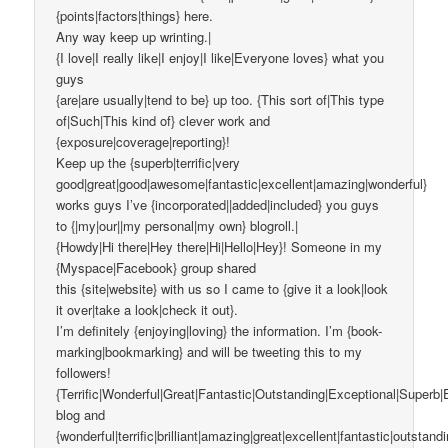
{points|factors|things} here.
Any way keep up wrinting.|
{I love|I really like|I enjoy|I like|Everyone loves} what you
guys
{are|are usually|tend to be} up too. {This sort of|This type
of|Such|This kind of} clever work and
{exposure|coverage|reporting}!
Keep up the {superb|terrific|very
good|great|good|awesome|fantastic|excellent|amazing|wonderful}
works guys I’ve {incorporated||added|included} you guys
to {|my|our||my personal|my own} blogroll.|
{Howdy|Hi there|Hey there|Hi|Hello|Hey}! Someone in my
{Myspace|Facebook} group shared
this {site|website} with us so I came to {give it a look|look
it over|take a look|check it out}.
I’m definitely {enjoying|loving} the information. I’m {book-
marking|bookmarking} and will be tweeting this to my
followers!
{Terrific|Wonderful|Great|Fantastic|Outstanding|Exceptional|Superb|
blog and
{wonderful|terrific|brilliant|amazing|great|excellent|fantastic|outstand