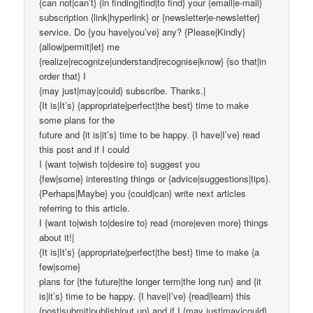
{can not|can’t} {in finding|find|to find} your {email|e-mail}
subscription {link|hyperlink} or {newsletter|e-newsletter}
service. Do {you have|you’ve} any? {Please|Kindly}
{allow|permit|let} me
{realize|recognize|understand|recognise|know} {so that|in
order that} I
{may just|may|could} subscribe. Thanks.|
{It is|It’s} {appropriate|perfect|the best} time to make
some plans for the
future and {it is|it’s} time to be happy. {I have|I’ve} read
this post and if I could
I {want to|wish to|desire to} suggest you
{few|some} interesting things or {advice|suggestions|tips}.
{Perhaps|Maybe} you {could|can} write next articles
referring to this article.
I {want to|wish to|desire to} read {more|even more} things
about it!|
{It is|It’s} {appropriate|perfect|the best} time to make {a
few|some}
plans for {the future|the longer term|the long run} and {it
is|it’s} time to be happy. {I have|I’ve} {read|learn} this
{post|submit|publish|put up} and if I {may just|may|could}