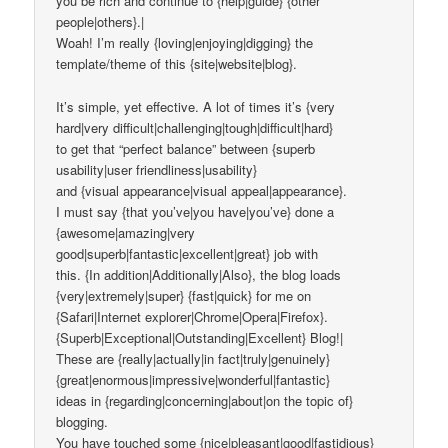
you be rich and continue to {help|guide} {other
people|others}.|
Woah! I’m really {loving|enjoying|digging} the
template/theme of this {site|website|blog}.
It’s simple, yet effective. A lot of times it’s {very
hard|very difficult|challenging|tough|difficult|hard}
to get that “perfect balance” between {superb
usability|user friendliness|usability}
and {visual appearance|visual appeal|appearance}.
I must say {that you’ve|you have|you’ve} done a
{awesome|amazing|very
good|superb|fantastic|excellent|great} job with
this. {In addition|Additionally|Also}, the blog loads
{very|extremely|super} {fast|quick} for me on
{Safari|Internet explorer|Chrome|Opera|Firefox}.
{Superb|Exceptional|Outstanding|Excellent} Blog!|
These are {really|actually|in fact|truly|genuinely}
{great|enormous|impressive|wonderful|fantastic}
ideas in {regarding|concerning|about|on the topic of}
blogging.
You have touched some {nice|pleasant|good|fastidious}