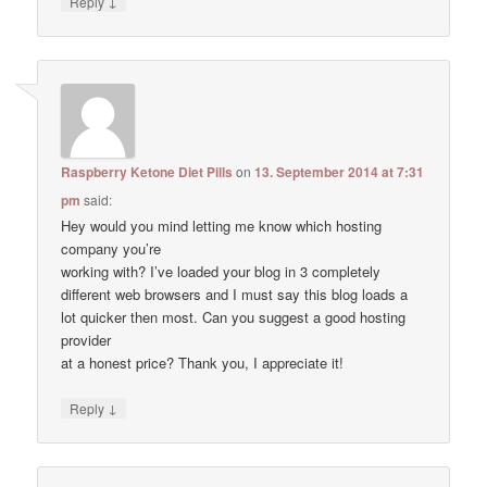
↓
Reply
Raspberry Ketone Diet Pills
on
13. September 2014 at 7:31
pm
said:
Hey would you mind letting me know which hosting
company you’re
working with? I’ve loaded your blog in 3 completely
different web browsers and I must say this blog loads a
lot quicker then most. Can you suggest a good hosting
provider
at a honest price? Thank you, I appreciate it!
↓
Reply