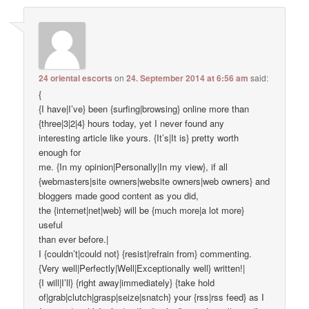
24 oriental escorts
on
24. September 2014 at 6:56 am
said:
{
{I have|I’ve} been {surfing|browsing} online more than
{three|3|2|4} hours today, yet I never found any
interesting article like yours. {It’s|It is} pretty worth
enough for
me. {In my opinion|Personally|In my view}, if all
{webmasters|site owners|website owners|web owners} and
bloggers made good content as you did,
the {internet|net|web} will be {much more|a lot more}
useful
than ever before.|
I {couldn’t|could not} {resist|refrain from} commenting.
{Very well|Perfectly|Well|Exceptionally well} written!|
{I will|I’ll} {right away|immediately} {take hold
of|grab|clutch|grasp|seize|snatch} your {rss|rss feed} as I