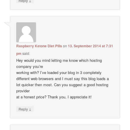
↓
Reply
Raspberry Ketone Diet Pills
on
13. September 2014 at 7:31
pm
said:
Hey would you mind letting me know which hosting
company you’re
working with? I’ve loaded your blog in 3 completely
different web browsers and I must say this blog loads a
lot quicker then most. Can you suggest a good hosting
provider
at a honest price? Thank you, I appreciate it!
↓
Reply