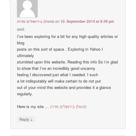
מנעולן בירושלים מדרג
on
10. September 2014 at 9:39 pm
said:
I’ve been exploring for a bit for any high quality articles or
blog
posts on this sort of space . Exploring in Yahoo I
ultimately
stumbled upon this website. Reading this info So i’m glad
to show that I’ve an incredibly good uncanny
feeling I discovered just what I needed. I such
a lot indisputably will make certain to do not put
out of your mind this website and provides it a glance
regularly.
Here is my site …
מנעולן בירושלים מדרג
↓
Reply