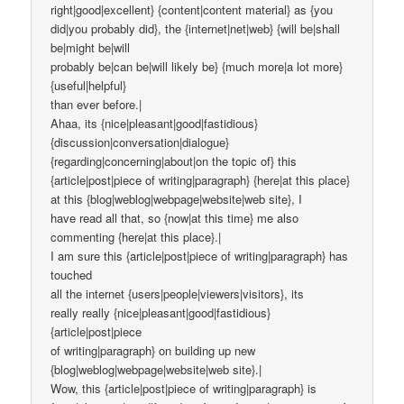
right|good|excellent} {content|content material} as {you
did|you probably did}, the {internet|net|web} {will be|shall
be|might be|will
probably be|can be|will likely be} {much more|a lot more}
{useful|helpful}
than ever before.|
Ahaa, its {nice|pleasant|good|fastidious}
{discussion|conversation|dialogue}
{regarding|concerning|about|on the topic of} this
{article|post|piece of writing|paragraph} {here|at this place}
at this {blog|weblog|webpage|website|web site}, I
have read all that, so {now|at this time} me also
commenting {here|at this place}.|
I am sure this {article|post|piece of writing|paragraph} has
touched
all the internet {users|people|viewers|visitors}, its
really really {nice|pleasant|good|fastidious}
{article|post|piece
of writing|paragraph} on building up new
{blog|weblog|webpage|website|web site}.|
Wow, this {article|post|piece of writing|paragraph} is