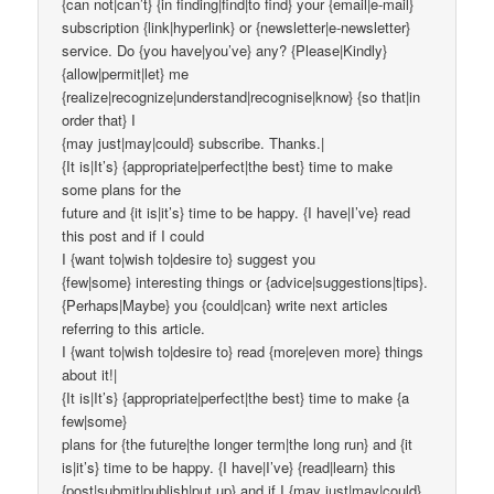
{can not|can’t} {in finding|find|to find} your {email|e-mail}
subscription {link|hyperlink} or {newsletter|e-newsletter}
service. Do {you have|you’ve} any? {Please|Kindly}
{allow|permit|let} me
{realize|recognize|understand|recognise|know} {so that|in
order that} I
{may just|may|could} subscribe. Thanks.|
{It is|It’s} {appropriate|perfect|the best} time to make
some plans for the
future and {it is|it’s} time to be happy. {I have|I’ve} read
this post and if I could
I {want to|wish to|desire to} suggest you
{few|some} interesting things or {advice|suggestions|tips}.
{Perhaps|Maybe} you {could|can} write next articles
referring to this article.
I {want to|wish to|desire to} read {more|even more} things
about it!|
{It is|It’s} {appropriate|perfect|the best} time to make {a
few|some}
plans for {the future|the longer term|the long run} and {it
is|it’s} time to be happy. {I have|I’ve} {read|learn} this
{post|submit|publish|put up} and if I {may just|may|could}