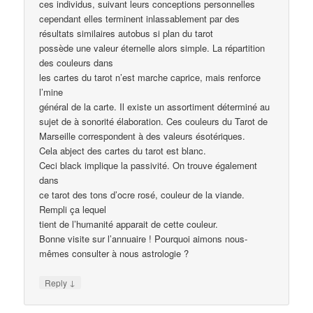
ces individus, suivant leurs conceptions personnelles
cependant elles terminent inlassablement par des
résultats similaires autobus si plan du tarot
possède une valeur éternelle alors simple. La répartition
des couleurs dans
les cartes du tarot n’est marche caprice, mais renforce
l’mine
général de la carte. Il existe un assortiment déterminé au
sujet de à sonorité élaboration. Ces couleurs du Tarot de
Marseille correspondent à des valeurs ésotériques.
Cela abject des cartes du tarot est blanc.
Ceci black implique la passivité. On trouve également
dans
ce tarot des tons d’ocre rosé, couleur de la viande.
Rempli ça lequel
tient de l’humanité apparait de cette couleur.
Bonne visite sur l’annuaire ! Pourquoi aimons nous-
mêmes consulter à nous astrologie ?
↓
Reply