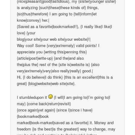
{nice|pleasant|good|fastidious}, my {sister|younger sister}
is analyzing {such|these|these kinds of} things,
{so|thus|therefore} I am going to {tell|inform|let
know|convey} her.|
{Saved as a favorite|bookmarked!!}, {I really like|I like|I
love} {your
blog|your site|your web site|your website}!|
Way cool! Some {very|extremely} valid points! I
appreciate you {writing this|penning this}
{article|post|write-up} {and the|and also
the|plus the} rest of the {site is|website is} {also
very|extremely|very|also really|really} good.|
Hi, {I do believe|I do think} {this is an excellent|this is a
great} {blog|website|web site|site}.
I stumbledupon it
{I will|I am going to|I’m going to|I
may} {come back|return|revisit}
{once again|yet again} {since I|since i have}
{bookmarked|book
marked|book-marked|saved as a favorite} it. Money and
freedom {is the best|is the greatest} way to change, may