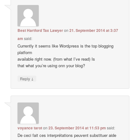
Best Hartford Tax Lawyer
on
21. September 2014 at 3:37
am
said:
Currently it ѕeemѕ like Wordρress is the top blogging
platform
avaіlable right now. (from what I’ve read) Is
that what you’re using onn your blog?
↓
Reply
voyance tarot
on
23. September 2014 at 11:53 pm
said:
De ceci fait ces interprétations peuvent substituer aide