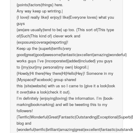
{points|factors|things} here.
Any way keep up wrinting.|
{I love|I really like|I enjoy|I like|Everyone loves} what you
guys
{are|are usually|tend to be} up too. {This sort of|This type
of|Such|This kind of} clever work and
{exposure|coverage|reporting}!
Keep up the {superb|terrific|very
good|great|good|awesome|fantastic|excellent|amazing|wonderful}
works guys I’ve {incorporated||added|included} you guys
to {|my|our||my personal|my own} blogroll.|
{Howdy|Hi there|Hey there|Hi|Hello|Hey}! Someone in my
{Myspace|Facebook} group shared
this {site|website} with us so I came to {give it a look|look
it over|take a look|check it out}.
I’m definitely {enjoying|loving} the information. I’m {book-
marking|bookmarking} and will be tweeting this to my
followers!
{Terrific|Wonderful|Great|Fantastic|Outstanding|Exceptional|Superb|
blog and
{wonderful|terrific|brilliant|amazing|great|excellent|fantastic|outstand