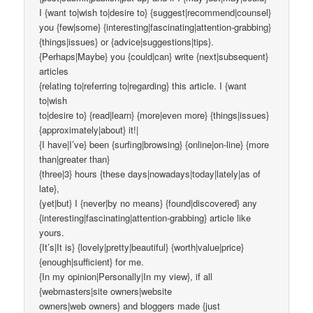
I {want to|wish to|desire to} {suggest|recommend|counsel}
you {few|some} {interesting|fascinating|attention-grabbing}
{things|issues} or {advice|suggestions|tips}.
{Perhaps|Maybe} you {could|can} write {next|subsequent}
articles
{relating to|referring to|regarding} this article. I {want
to|wish
to|desire to} {read|learn} {more|even more} {things|issues}
{approximately|about} it!|
{I have|I’ve} been {surfing|browsing} {online|on-line} {more
than|greater than}
{three|3} hours {these days|nowadays|today|lately|as of
late},
{yet|but} I {never|by no means} {found|discovered} any
{interesting|fascinating|attention-grabbing} article like
yours.
{It’s|It is} {lovely|pretty|beautiful} {worth|value|price}
{enough|sufficient} for me.
{In my opinion|Personally|In my view}, if all
{webmasters|site owners|website
owners|web owners} and bloggers made {just