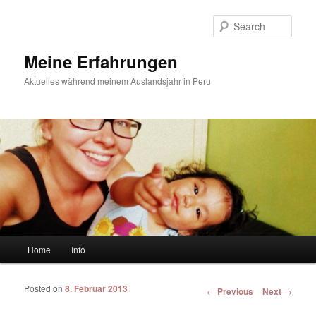
Sear
Meine Erfahrungen
Aktuelles während meinem Auslandsjahr in Peru
Main menu
Home
Info
Skip to primary content
Skip to secondary content
Posted on
8. Februar 2013
Post navigation
←
Previous
Next
→