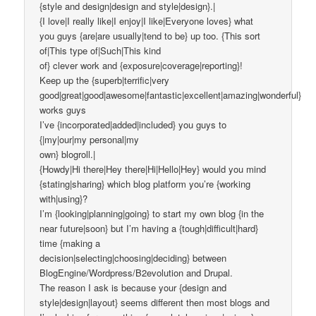
{style and design|design and style|design}.|
{I love|I really like|I enjoy|I like|Everyone loves} what
you guys {are|are usually|tend to be} up too. {This sort
of|This type of|Such|This kind
of} clever work and {exposure|coverage|reporting}!
Keep up the {superb|terrific|very
good|great|good|awesome|fantastic|excellent|amazing|wonderful}
works guys
I’ve {incorporated|added|included} you guys to
{|my|our|my personal|my
own} blogroll.|
{Howdy|Hi there|Hey there|Hi|Hello|Hey} would you mind
{stating|sharing} which blog platform you’re {working
with|using}?
I’m {looking|planning|going} to start my own blog {in the
near future|soon} but I’m having a {tough|difficult|hard}
time {making a
decision|selecting|choosing|deciding} between
BlogEngine/Wordpress/B2evolution and Drupal.
The reason I ask is because your {design and
style|design|layout} seems different then most blogs and