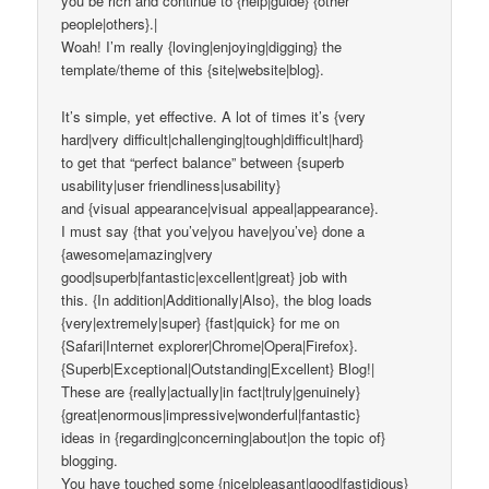
you be rich and continue to {help|guide} {other
people|others}.|
Woah! I’m really {loving|enjoying|digging} the
template/theme of this {site|website|blog}.
It’s simple, yet effective. A lot of times it’s {very
hard|very difficult|challenging|tough|difficult|hard}
to get that “perfect balance” between {superb
usability|user friendliness|usability}
and {visual appearance|visual appeal|appearance}.
I must say {that you’ve|you have|you’ve} done a
{awesome|amazing|very
good|superb|fantastic|excellent|great} job with
this. {In addition|Additionally|Also}, the blog loads
{very|extremely|super} {fast|quick} for me on
{Safari|Internet explorer|Chrome|Opera|Firefox}.
{Superb|Exceptional|Outstanding|Excellent} Blog!|
These are {really|actually|in fact|truly|genuinely}
{great|enormous|impressive|wonderful|fantastic}
ideas in {regarding|concerning|about|on the topic of}
blogging.
You have touched some {nice|pleasant|good|fastidious}