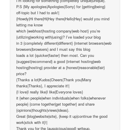
I’m looking for something {completely unique|unique}.
P.S {My apologies|Apologies|Sorry} for {getting|being}
off-topic but I had to ask!|
{Howdy|Hi there|Hi|Hey there|Hello|Hey} would you mind
letting me know
which {webhost|hosting company|web host} you’re
{utilizing|working with|using}? I’ve loaded your blog
in 3 {completely different|different} {internet browsers|web
browsers|browsers} and I must say this blog
loads a lot {quicker|faster} then most. Can you
{suggest|recommend} a good {internet hosting|web
hosting|hosting} provider at a {honest|reasonable|fair}
price?
{Thanks a lot|Kudos|Cheers|Thank you|Many
thanks|Thanks}, I appreciate it!|
{I love|I really like|I like|Everyone loves}
it {when people|when individuals|when folks|whenever
people} {come together|get together} and share
{opinions|thoughts|views|ideas}.
Great {blog|website|site}, {keep it up|continue the good
work|stick with it}!|
Thank you for the {auspicious|good} writeup.