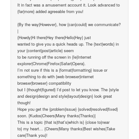
It in fact was a amusement account it. Look advanced to
{far|more} added agreeable from you!
{By the way|However}, how {can|could} we communicate?
|
{Howdy|Hi there|Hey there|Hello|Hey} just
wanted to give you a quick heads up. The {text|words} in
your {content|post|article} seem
to be running off the screen in {Ie|Internet
explorer|Chrome|Firefox|Safari|Opera}.
I’m not sure if this is a {format|formatting} issue or
something to do with {web browser|internet
browser|browser} compatibility
but I {thought|figured} I’d post to let you know. The {style
and design|design and style|layout|design} look great
though!
Hope you get the {problem|issue} {solved|resolved|fixed}
soon. {Kudos|Cheers|Many thanks|Thanks}|
This is a topic {that is|that’s|which is} {close to|near
to} my heart… {Cheers|Many thanks|Best wishes|Take
care|Thank you}!