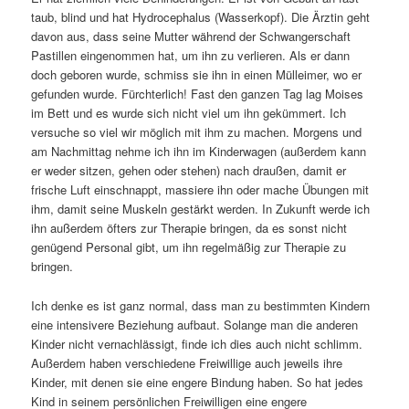
taub, blind und hat Hydrocephalus (Wasserkopf). Die Ärztin geht
davon aus, dass seine Mutter während der Schwangerschaft
Pastillen eingenommen hat, um ihn zu verlieren. Als er dann
doch geboren wurde, schmiss sie ihn in einen Mülleimer, wo er
gefunden wurde. Fürchterlich! Fast den ganzen Tag lag Moises
im Bett und es wurde sich nicht viel um ihn gekümmert. Ich
versuche so viel wir möglich mit ihm zu machen. Morgens und
am Nachmittag nehme ich ihn im Kinderwagen (außerdem kann
er weder sitzen, gehen oder stehen) nach draußen, damit er
frische Luft einschnappt, massiere ihn oder mache Übungen mit
ihm, damit seine Muskeln gestärkt werden. In Zukunft werde ich
ihn außerdem öfters zur Therapie bringen, da es sonst nicht
genügend Personal gibt, um ihn regelmäßig zur Therapie zu
bringen.
Ich denke es ist ganz normal, dass man zu bestimmten Kindern
eine intensivere Beziehung aufbaut. Solange man die anderen
Kinder nicht vernachlässigt, finde ich dies auch nicht schlimm.
Außerdem haben verschiedene Freiwillige auch jeweils ihre
Kinder, mit denen sie eine engere Bindung haben. So hat jedes
Kind in seinem persönlichen Freiwilligen eine engere