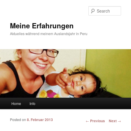
Sear
Meine Erfahrungen
Aktuelles während meinem Auslandsjahr in Peru
Main menu
Home
Info
Skip to primary content
Skip to secondary content
Posted on
8. Februar 2013
Post navigation
←
Previous
Next
→