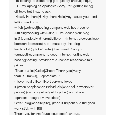
I’m looking for something {completely unique|unique}.
P.S {My apologies|Apologies|Sorry} for {getting|being}
off-topic but I had to ask!|
{Howdy|Hi there|Hi|Hey there|Hello|Hey} would you mind
letting me know
which {webhost|hosting company|web host} you’re
{utilizing|working with|using}? I’ve loaded your blog
in 3 {completely different|different} {internet browsers|web
browsers|browsers} and I must say this blog
loads a lot {quicker|faster} then most. Can you
{suggest|recommend} a good {internet hosting|web
hosting|hosting} provider at a {honest|reasonable|fair}
price?
{Thanks a lot|Kudos|Cheers|Thank you|Many
thanks|Thanks}, I appreciate it!|
{I love|I really like|I like|Everyone loves}
it {when people|when individuals|when folks|whenever
people} {come together|get together} and share
{opinions|thoughts|views|ideas}.
Great {blog|website|site}, {keep it up|continue the good
work|stick with it}!|
Thank you for the {auspicious|good} writeup.