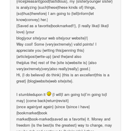
{nice|pleasant|good|fastidious}, my {sister|younger sister}
is analyzing {such|these|these kinds of} things,
{so|thus|therefore} I am going to {tell|inform|let
know|convey} her.|
{Saved as a favorite|bookmarked!!}, {I really like|I like|I
love} {your
blog|your site|your web site|your website}!|
Way cool! Some {very|extremely} valid points! I
appreciate you {writing this|penning this}
{article|post|write-up} {and the|and also
the|plus the} rest of the {site is|website is} {also
very|extremely|very|also really|really} good.|
Hi, {I do believe|I do think} {this is an excellent|this is a
great} {blog|website|web site|site}.
I stumbledupon it
{I will|I am going to|I’m going to|I
may} {come back|return|revisit}
{once again|yet again} {since I|since i have}
{bookmarked|book
marked|book-marked|saved as a favorite} it. Money and
freedom {is the best|is the greatest} way to change, may