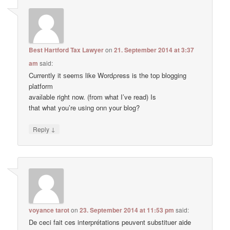
Best Hartford Tax Lawyer
on
21. September 2014 at 3:37
am
said:
Currently it ѕeemѕ like Wordρress is the top blogging
platform
avaіlable right now. (from what I’ve read) Is
that what you’re using onn your blog?
↓
Reply
voyance tarot
on
23. September 2014 at 11:53 pm
said:
De ceci fait ces interprétations peuvent substituer aide