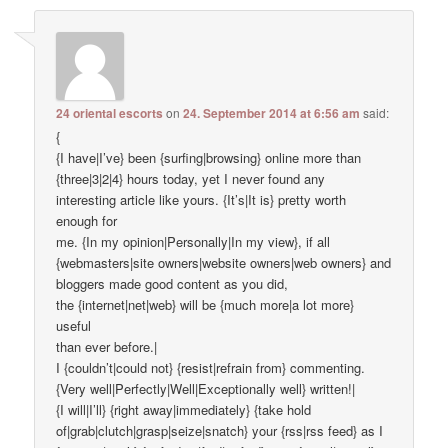
24 oriental escorts
on
24. September 2014 at 6:56 am
said:
{
{I have|I’ve} been {surfing|browsing} online more than
{three|3|2|4} hours today, yet I never found any
interesting article like yours. {It’s|It is} pretty worth
enough for
me. {In my opinion|Personally|In my view}, if all
{webmasters|site owners|website owners|web owners} and
bloggers made good content as you did,
the {internet|net|web} will be {much more|a lot more}
useful
than ever before.|
I {couldn’t|could not} {resist|refrain from} commenting.
{Very well|Perfectly|Well|Exceptionally well} written!|
{I will|I’ll} {right away|immediately} {take hold
of|grab|clutch|grasp|seize|snatch} your {rss|rss feed} as I