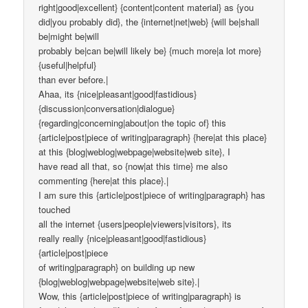
right|good|excellent} {content|content material} as {you
did|you probably did}, the {internet|net|web} {will be|shall
be|might be|will
probably be|can be|will likely be} {much more|a lot more}
{useful|helpful}
than ever before.|
Ahaa, its {nice|pleasant|good|fastidious}
{discussion|conversation|dialogue}
{regarding|concerning|about|on the topic of} this
{article|post|piece of writing|paragraph} {here|at this place}
at this {blog|weblog|webpage|website|web site}, I
have read all that, so {now|at this time} me also
commenting {here|at this place}.|
I am sure this {article|post|piece of writing|paragraph} has
touched
all the internet {users|people|viewers|visitors}, its
really really {nice|pleasant|good|fastidious}
{article|post|piece
of writing|paragraph} on building up new
{blog|weblog|webpage|website|web site}.|
Wow, this {article|post|piece of writing|paragraph} is