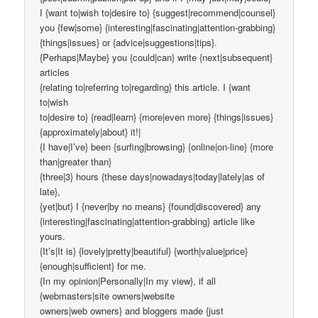
I {want to|wish to|desire to} {suggest|recommend|counsel}
you {few|some} {interesting|fascinating|attention-grabbing}
{things|issues} or {advice|suggestions|tips}.
{Perhaps|Maybe} you {could|can} write {next|subsequent}
articles
{relating to|referring to|regarding} this article. I {want
to|wish
to|desire to} {read|learn} {more|even more} {things|issues}
{approximately|about} it!|
{I have|I’ve} been {surfing|browsing} {online|on-line} {more
than|greater than}
{three|3} hours {these days|nowadays|today|lately|as of
late},
{yet|but} I {never|by no means} {found|discovered} any
{interesting|fascinating|attention-grabbing} article like
yours.
{It’s|It is} {lovely|pretty|beautiful} {worth|value|price}
{enough|sufficient} for me.
{In my opinion|Personally|In my view}, if all
{webmasters|site owners|website
owners|web owners} and bloggers made {just