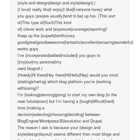
{style and design|design and style|design}.|
{I love|I really like|I enjoy|I like|Everyone loves} what
you guys {are|are usually|tend to be} up too. {This sort
of|This type of|Such|This kind
of} clever work and {exposure|coverage|reporting}!
Keep up the {superb|terrific|very
good|great|good|awesome|fantastic|excellent|amazing|wonderful}
works guys
I’ve {incorporated|added|included} you guys to
{|my|our|my personal|my
own} blogroll.|
{Howdy|Hi there|Hey there|Hi|Hello|Hey} would you mind
{stating|sharing} which blog platform you’re {working
with|using}?
I’m {looking|planning|going} to start my own blog {in the
near future|soon} but I’m having a {tough|difficult|hard}
time {making a
decision|selecting|choosing|deciding} between
BlogEngine/Wordpress/B2evolution and Drupal.
The reason I ask is because your {design and
style|design|layout} seems different then most blogs and