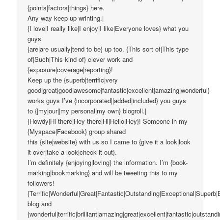
{points|factors|things} here.
Any way keep up wrinting.|
{I love|I really like|I enjoy|I like|Everyone loves} what you
guys
{are|are usually|tend to be} up too. {This sort of|This type
of|Such|This kind of} clever work and
{exposure|coverage|reporting}!
Keep up the {superb|terrific|very
good|great|good|awesome|fantastic|excellent|amazing|wonderful}
works guys I’ve {incorporated||added|included} you guys
to {|my|our||my personal|my own} blogroll.|
{Howdy|Hi there|Hey there|Hi|Hello|Hey}! Someone in my
{Myspace|Facebook} group shared
this {site|website} with us so I came to {give it a look|look
it over|take a look|check it out}.
I’m definitely {enjoying|loving} the information. I’m {book-
marking|bookmarking} and will be tweeting this to my
followers!
{Terrific|Wonderful|Great|Fantastic|Outstanding|Exceptional|Superb|
blog and
{wonderful|terrific|brilliant|amazing|great|excellent|fantastic|outstand