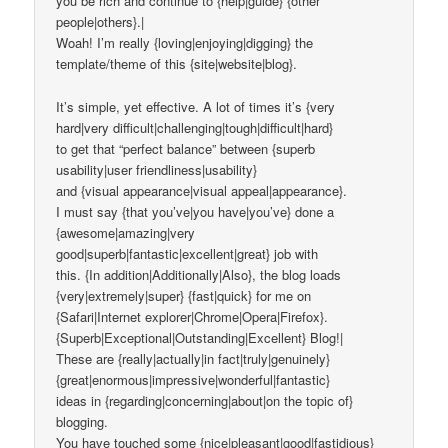
you be rich and continue to {help|guide} {other
people|others}.|
Woah! I’m really {loving|enjoying|digging} the
template/theme of this {site|website|blog}.
It’s simple, yet effective. A lot of times it’s {very
hard|very difficult|challenging|tough|difficult|hard}
to get that “perfect balance” between {superb
usability|user friendliness|usability}
and {visual appearance|visual appeal|appearance}.
I must say {that you’ve|you have|you’ve} done a
{awesome|amazing|very
good|superb|fantastic|excellent|great} job with
this. {In addition|Additionally|Also}, the blog loads
{very|extremely|super} {fast|quick} for me on
{Safari|Internet explorer|Chrome|Opera|Firefox}.
{Superb|Exceptional|Outstanding|Excellent} Blog!|
These are {really|actually|in fact|truly|genuinely}
{great|enormous|impressive|wonderful|fantastic}
ideas in {regarding|concerning|about|on the topic of}
blogging.
You have touched some {nice|pleasant|good|fastidious}