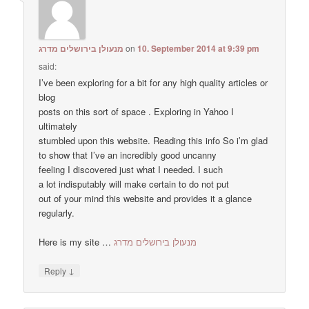
מנעולן בירושלים מדרג
on
10. September 2014 at 9:39 pm
said:
I’ve been exploring for a bit for any high quality articles or
blog
posts on this sort of space . Exploring in Yahoo I
ultimately
stumbled upon this website. Reading this info So i’m glad
to show that I’ve an incredibly good uncanny
feeling I discovered just what I needed. I such
a lot indisputably will make certain to do not put
out of your mind this website and provides it a glance
regularly.
Here is my site …
מנעולן בירושלים מדרג
↓
Reply