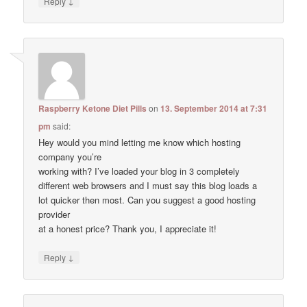
↓
Reply
Raspberry Ketone Diet Pills
on
13. September 2014 at 7:31
pm
said:
Hey would you mind letting me know which hosting
company you’re
working with? I’ve loaded your blog in 3 completely
different web browsers and I must say this blog loads a
lot quicker then most. Can you suggest a good hosting
provider
at a honest price? Thank you, I appreciate it!
↓
Reply