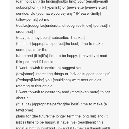
{can not|can’t} {in finding|find|to find} your {email|e-mail}
subscription {link|hyperlink} or {newsletter|e-newsletter}
service. Do {you have|you’ve} any? {Please|Kindly}
{allow|permit|let} me
{realize|recognize|understand|recognise|know} {so that|in
order that} I
{may just|may|could} subscribe. Thanks.|
{It is|It’s} {appropriate|perfect|the best} time to make
some plans for the
future and {it is|it’s} time to be happy. {I have|I’ve} read
this post and if I could
I {want to|wish to|desire to} suggest you
{few|some} interesting things or {advice|suggestions|tips}.
{Perhaps|Maybe} you {could|can} write next articles
referring to this article.
I {want to|wish to|desire to} read {more|even more} things
about it!|
{It is|It’s} {appropriate|perfect|the best} time to make {a
few|some}
plans for {the future|the longer term|the long run} and {it
is|it’s} time to be happy. {I have|I’ve} {read|learn} this
{post|submit|publish|put up} and if I {may just|may|could}