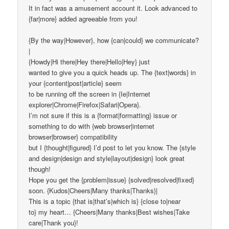
It in fact was a amusement account it. Look advanced to
{far|more} added agreeable from you!
{By the way|However}, how {can|could} we communicate?
|
{Howdy|Hi there|Hey there|Hello|Hey} just
wanted to give you a quick heads up. The {text|words} in
your {content|post|article} seem
to be running off the screen in {Ie|Internet
explorer|Chrome|Firefox|Safari|Opera}.
I’m not sure if this is a {format|formatting} issue or
something to do with {web browser|internet
browser|browser} compatibility
but I {thought|figured} I’d post to let you know. The {style
and design|design and style|layout|design} look great
though!
Hope you get the {problem|issue} {solved|resolved|fixed}
soon. {Kudos|Cheers|Many thanks|Thanks}|
This is a topic {that is|that’s|which is} {close to|near
to} my heart… {Cheers|Many thanks|Best wishes|Take
care|Thank you}!