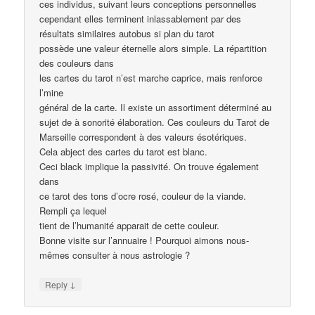
ces individus, suivant leurs conceptions personnelles
cependant elles terminent inlassablement par des
résultats similaires autobus si plan du tarot
possède une valeur éternelle alors simple. La répartition
des couleurs dans
les cartes du tarot n’est marche caprice, mais renforce
l’mine
général de la carte. Il existe un assortiment déterminé au
sujet de à sonorité élaboration. Ces couleurs du Tarot de
Marseille correspondent à des valeurs ésotériques.
Cela abject des cartes du tarot est blanc.
Ceci black implique la passivité. On trouve également
dans
ce tarot des tons d’ocre rosé, couleur de la viande.
Rempli ça lequel
tient de l’humanité apparait de cette couleur.
Bonne visite sur l’annuaire ! Pourquoi aimons nous-
mêmes consulter à nous astrologie ?
↓
Reply