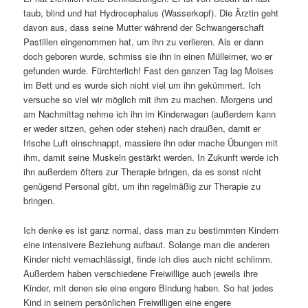
taub, blind und hat Hydrocephalus (Wasserkopf). Die Ärztin geht
davon aus, dass seine Mutter während der Schwangerschaft
Pastillen eingenommen hat, um ihn zu verlieren. Als er dann
doch geboren wurde, schmiss sie ihn in einen Mülleimer, wo er
gefunden wurde. Fürchterlich! Fast den ganzen Tag lag Moises
im Bett und es wurde sich nicht viel um ihn gekümmert. Ich
versuche so viel wir möglich mit ihm zu machen. Morgens und
am Nachmittag nehme ich ihn im Kinderwagen (außerdem kann
er weder sitzen, gehen oder stehen) nach draußen, damit er
frische Luft einschnappt, massiere ihn oder mache Übungen mit
ihm, damit seine Muskeln gestärkt werden. In Zukunft werde ich
ihn außerdem öfters zur Therapie bringen, da es sonst nicht
genügend Personal gibt, um ihn regelmäßig zur Therapie zu
bringen.
Ich denke es ist ganz normal, dass man zu bestimmten Kindern
eine intensivere Beziehung aufbaut. Solange man die anderen
Kinder nicht vernachlässigt, finde ich dies auch nicht schlimm.
Außerdem haben verschiedene Freiwillige auch jeweils ihre
Kinder, mit denen sie eine engere Bindung haben. So hat jedes
Kind in seinem persönlichen Freiwilligen eine engere