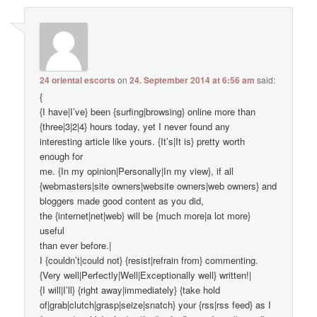
24 oriental escorts
on
24. September 2014 at 6:56 am
said:
{
{I have|I’ve} been {surfing|browsing} online more than
{three|3|2|4} hours today, yet I never found any
interesting article like yours. {It’s|It is} pretty worth
enough for
me. {In my opinion|Personally|In my view}, if all
{webmasters|site owners|website owners|web owners} and
bloggers made good content as you did,
the {internet|net|web} will be {much more|a lot more}
useful
than ever before.|
I {couldn’t|could not} {resist|refrain from} commenting.
{Very well|Perfectly|Well|Exceptionally well} written!|
{I will|I’ll} {right away|immediately} {take hold
of|grab|clutch|grasp|seize|snatch} your {rss|rss feed} as I