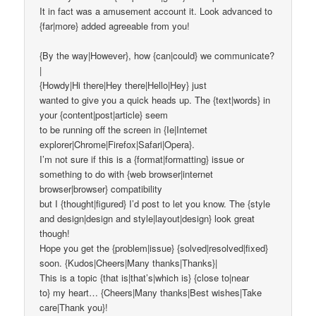
It in fact was a amusement account it. Look advanced to
{far|more} added agreeable from you!
{By the way|However}, how {can|could} we communicate?
|
{Howdy|Hi there|Hey there|Hello|Hey} just
wanted to give you a quick heads up. The {text|words} in
your {content|post|article} seem
to be running off the screen in {Ie|Internet
explorer|Chrome|Firefox|Safari|Opera}.
I’m not sure if this is a {format|formatting} issue or
something to do with {web browser|internet
browser|browser} compatibility
but I {thought|figured} I’d post to let you know. The {style
and design|design and style|layout|design} look great
though!
Hope you get the {problem|issue} {solved|resolved|fixed}
soon. {Kudos|Cheers|Many thanks|Thanks}|
This is a topic {that is|that’s|which is} {close to|near
to} my heart… {Cheers|Many thanks|Best wishes|Take
care|Thank you}!