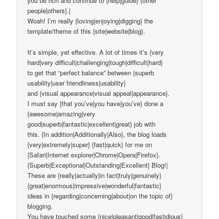
you be rich and continue to {help|guide} {other
people|others}.|
Woah! I’m really {loving|enjoying|digging} the
template/theme of this {site|website|blog}.
It’s simple, yet effective. A lot of times it’s {very
hard|very difficult|challenging|tough|difficult|hard}
to get that “perfect balance” between {superb
usability|user friendliness|usability}
and {visual appearance|visual appeal|appearance}.
I must say {that you’ve|you have|you’ve} done a
{awesome|amazing|very
good|superb|fantastic|excellent|great} job with
this. {In addition|Additionally|Also}, the blog loads
{very|extremely|super} {fast|quick} for me on
{Safari|Internet explorer|Chrome|Opera|Firefox}.
{Superb|Exceptional|Outstanding|Excellent} Blog!|
These are {really|actually|in fact|truly|genuinely}
{great|enormous|impressive|wonderful|fantastic}
ideas in {regarding|concerning|about|on the topic of}
blogging.
You have touched some {nice|pleasant|good|fastidious}