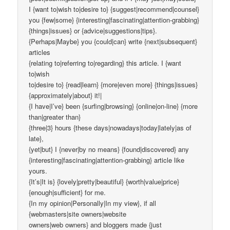
I {want to|wish to|desire to} {suggest|recommend|counsel}
you {few|some} {interesting|fascinating|attention-grabbing}
{things|issues} or {advice|suggestions|tips}.
{Perhaps|Maybe} you {could|can} write {next|subsequent}
articles
{relating to|referring to|regarding} this article. I {want
to|wish
to|desire to} {read|learn} {more|even more} {things|issues}
{approximately|about} it!|
{I have|I’ve} been {surfing|browsing} {online|on-line} {more
than|greater than}
{three|3} hours {these days|nowadays|today|lately|as of
late},
{yet|but} I {never|by no means} {found|discovered} any
{interesting|fascinating|attention-grabbing} article like
yours.
{It’s|It is} {lovely|pretty|beautiful} {worth|value|price}
{enough|sufficient} for me.
{In my opinion|Personally|In my view}, if all
{webmasters|site owners|website
owners|web owners} and bloggers made {just