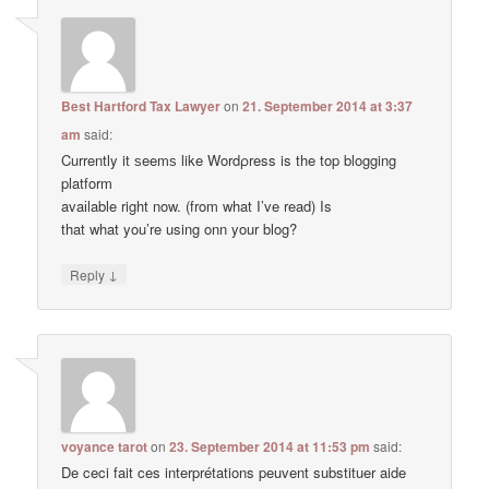
Best Hartford Tax Lawyer
on
21. September 2014 at 3:37
am
said:
Currently it ѕeemѕ like Wordρress is the top blogging
platform
avaіlable right now. (from what I’ve read) Is
that what you’re using onn your blog?
↓
Reply
voyance tarot
on
23. September 2014 at 11:53 pm
said:
De ceci fait ces interprétations peuvent substituer aide