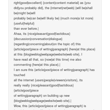
right|good|excellent} {content|content material} as {you
did|you probably did}, the {internet|net|web} {will be|shall
be|might be|will
probably be|can be|will likely be} {much more|a lot more}
{useful|helpful}
than ever before.|
Ahaa, its {nice|pleasant|good|fastidious}
{discussion|conversation|dialogue}
{regarding|concerning|about|on the topic of} this
{article|post|piece of writing|paragraph} {here|at this place}
at this {blog|weblog|webpage|website|web site}, I
have read all that, so {now|at this time} me also
commenting {here|at this place}.|
I am sure this {article|post|piece of writing|paragraph} has
touched
all the internet {users|people|viewers|visitors}, its
really really {nice|pleasant|good|fastidious}
{article|post|piece
of writing|paragraph} on building up new
{blog|weblog|webpage|website|web site}.|
Wow, this {article|post|piece of writing|paragraph} is