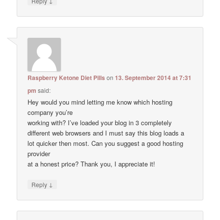
↓
Reply
Raspberry Ketone Diet Pills
on
13. September 2014 at 7:31
pm
said:
Hey would you mind letting me know which hosting
company you’re
working with? I’ve loaded your blog in 3 completely
different web browsers and I must say this blog loads a
lot quicker then most. Can you suggest a good hosting
provider
at a honest price? Thank you, I appreciate it!
↓
Reply