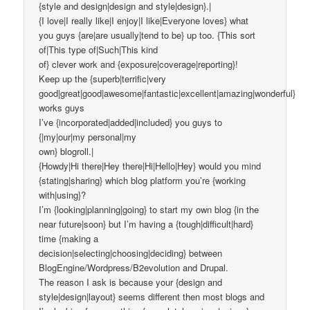
{style and design|design and style|design}.|
{I love|I really like|I enjoy|I like|Everyone loves} what
you guys {are|are usually|tend to be} up too. {This sort
of|This type of|Such|This kind
of} clever work and {exposure|coverage|reporting}!
Keep up the {superb|terrific|very
good|great|good|awesome|fantastic|excellent|amazing|wonderful}
works guys
I’ve {incorporated|added|included} you guys to
{|my|our|my personal|my
own} blogroll.|
{Howdy|Hi there|Hey there|Hi|Hello|Hey} would you mind
{stating|sharing} which blog platform you’re {working
with|using}?
I’m {looking|planning|going} to start my own blog {in the
near future|soon} but I’m having a {tough|difficult|hard}
time {making a
decision|selecting|choosing|deciding} between
BlogEngine/Wordpress/B2evolution and Drupal.
The reason I ask is because your {design and
style|design|layout} seems different then most blogs and