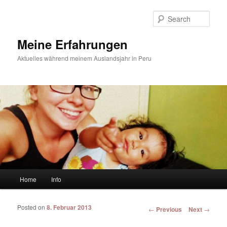
Sear
Meine Erfahrungen
Aktuelles während meinem Auslandsjahr in Peru
Main menu
Home
Info
Skip to primary content
Skip to secondary content
Posted on
8. Februar 2013
Post navigation
←
Previous
Next
→