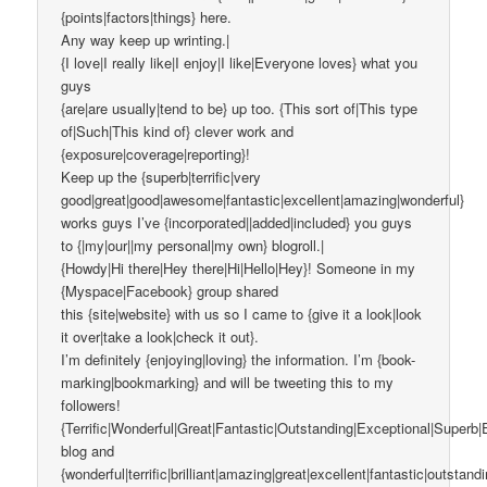
{points|factors|things} here.
Any way keep up wrinting.|
{I love|I really like|I enjoy|I like|Everyone loves} what you
guys
{are|are usually|tend to be} up too. {This sort of|This type
of|Such|This kind of} clever work and
{exposure|coverage|reporting}!
Keep up the {superb|terrific|very
good|great|good|awesome|fantastic|excellent|amazing|wonderful}
works guys I’ve {incorporated||added|included} you guys
to {|my|our||my personal|my own} blogroll.|
{Howdy|Hi there|Hey there|Hi|Hello|Hey}! Someone in my
{Myspace|Facebook} group shared
this {site|website} with us so I came to {give it a look|look
it over|take a look|check it out}.
I’m definitely {enjoying|loving} the information. I’m {book-
marking|bookmarking} and will be tweeting this to my
followers!
{Terrific|Wonderful|Great|Fantastic|Outstanding|Exceptional|Superb|
blog and
{wonderful|terrific|brilliant|amazing|great|excellent|fantastic|outstand