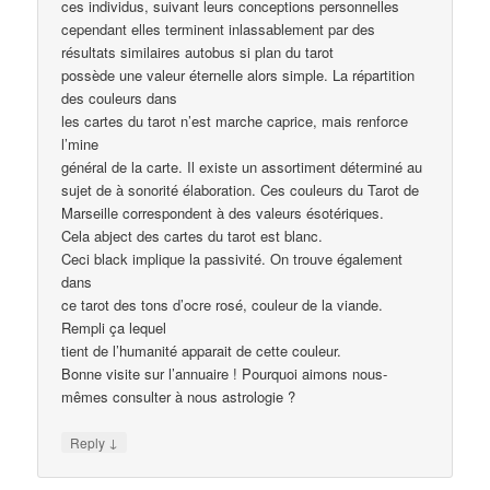
ces individus, suivant leurs conceptions personnelles
cependant elles terminent inlassablement par des
résultats similaires autobus si plan du tarot
possède une valeur éternelle alors simple. La répartition
des couleurs dans
les cartes du tarot n’est marche caprice, mais renforce
l’mine
général de la carte. Il existe un assortiment déterminé au
sujet de à sonorité élaboration. Ces couleurs du Tarot de
Marseille correspondent à des valeurs ésotériques.
Cela abject des cartes du tarot est blanc.
Ceci black implique la passivité. On trouve également
dans
ce tarot des tons d’ocre rosé, couleur de la viande.
Rempli ça lequel
tient de l’humanité apparait de cette couleur.
Bonne visite sur l’annuaire ! Pourquoi aimons nous-
mêmes consulter à nous astrologie ?
↓
Reply