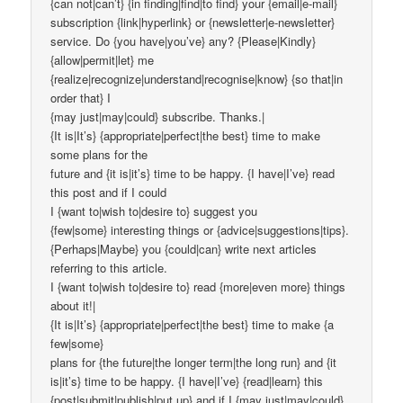
{can not|can’t} {in finding|find|to find} your {email|e-mail}
subscription {link|hyperlink} or {newsletter|e-newsletter}
service. Do {you have|you’ve} any? {Please|Kindly}
{allow|permit|let} me
{realize|recognize|understand|recognise|know} {so that|in
order that} I
{may just|may|could} subscribe. Thanks.|
{It is|It’s} {appropriate|perfect|the best} time to make
some plans for the
future and {it is|it’s} time to be happy. {I have|I’ve} read
this post and if I could
I {want to|wish to|desire to} suggest you
{few|some} interesting things or {advice|suggestions|tips}.
{Perhaps|Maybe} you {could|can} write next articles
referring to this article.
I {want to|wish to|desire to} read {more|even more} things
about it!|
{It is|It’s} {appropriate|perfect|the best} time to make {a
few|some}
plans for {the future|the longer term|the long run} and {it
is|it’s} time to be happy. {I have|I’ve} {read|learn} this
{post|submit|publish|put up} and if I {may just|may|could}