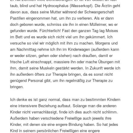
taub, blind und hat Hydrocephalus (Wasserkopf). Die Ärztin geht
davon aus, dass seine Mutter während der Schwangerschaft
Pastillen eingenommen hat, um ihn zu verlieren. Als er dann
doch geboren wurde, schmiss sie ihn in einen Mülleimer, wo er
gefunden wurde. Fürchterlich! Fast den ganzen Tag lag Moises
im Bett und es wurde sich nicht viel um ihn gekümmert. Ich
versuche so viel wir möglich mit ihm zu machen. Morgens und
am Nachmittag nehme ich ihn im Kinderwagen (außerdem kann
er weder sitzen, gehen oder stehen) nach draußen, damit er
frische Luft einschnappt, massiere ihn oder mache Übungen mit
ihm, damit seine Muskeln gestärkt werden. In Zukunft werde ich
ihn außerdem öfters zur Therapie bringen, da es sonst nicht
genügend Personal gibt, um ihn regelmäßig zur Therapie zu
bringen.
Ich denke es ist ganz normal, dass man zu bestimmten Kindern
eine intensivere Beziehung aufbaut. Solange man die anderen
Kinder nicht vernachlässigt, finde ich dies auch nicht schlimm.
Außerdem haben verschiedene Freiwillige auch jeweils ihre
Kinder, mit denen sie eine engere Bindung haben. So hat jedes
Kind in seinem persönlichen Freiwilligen eine engere