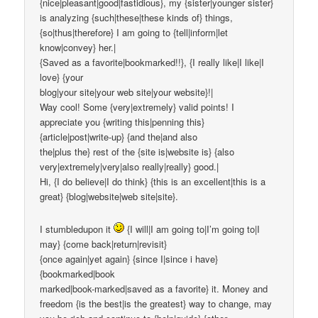
{nice|pleasant|good|fastidious}, my {sister|younger sister}
is analyzing {such|these|these kinds of} things,
{so|thus|therefore} I am going to {tell|inform|let
know|convey} her.|
{Saved as a favorite|bookmarked!!}, {I really like|I like|I
love} {your
blog|your site|your web site|your website}!|
Way cool! Some {very|extremely} valid points! I
appreciate you {writing this|penning this}
{article|post|write-up} {and the|and also
the|plus the} rest of the {site is|website is} {also
very|extremely|very|also really|really} good.|
Hi, {I do believe|I do think} {this is an excellent|this is a
great} {blog|website|web site|site}.
I stumbledupon it
{I will|I am going to|I’m going to|I
may} {come back|return|revisit}
{once again|yet again} {since I|since i have}
{bookmarked|book
marked|book-marked|saved as a favorite} it. Money and
freedom {is the best|is the greatest} way to change, may