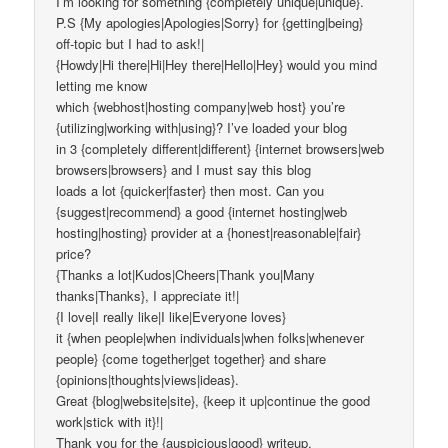
I’m looking for something {completely unique|unique}.
P.S {My apologies|Apologies|Sorry} for {getting|being}
off-topic but I had to ask!|
{Howdy|Hi there|Hi|Hey there|Hello|Hey} would you mind
letting me know
which {webhost|hosting company|web host} you’re
{utilizing|working with|using}? I’ve loaded your blog
in 3 {completely different|different} {internet browsers|web
browsers|browsers} and I must say this blog
loads a lot {quicker|faster} then most. Can you
{suggest|recommend} a good {internet hosting|web
hosting|hosting} provider at a {honest|reasonable|fair}
price?
{Thanks a lot|Kudos|Cheers|Thank you|Many
thanks|Thanks}, I appreciate it!|
{I love|I really like|I like|Everyone loves}
it {when people|when individuals|when folks|whenever
people} {come together|get together} and share
{opinions|thoughts|views|ideas}.
Great {blog|website|site}, {keep it up|continue the good
work|stick with it}!|
Thank you for the {auspicious|good} writeup.