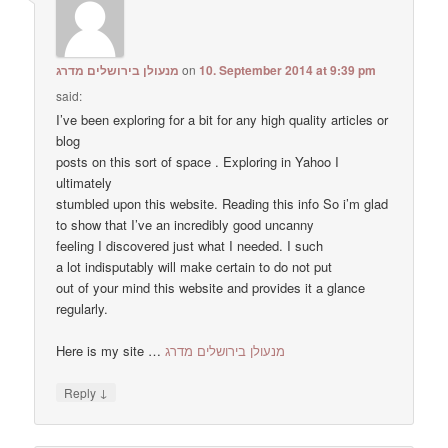
מנעולן בירושלים מדרג
on
10. September 2014 at 9:39 pm
said:
I’ve been exploring for a bit for any high quality articles or
blog
posts on this sort of space . Exploring in Yahoo I
ultimately
stumbled upon this website. Reading this info So i’m glad
to show that I’ve an incredibly good uncanny
feeling I discovered just what I needed. I such
a lot indisputably will make certain to do not put
out of your mind this website and provides it a glance
regularly.
Here is my site …
מנעולן בירושלים מדרג
↓
Reply