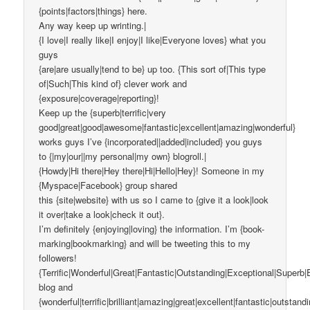
{points|factors|things} here.
Any way keep up wrinting.|
{I love|I really like|I enjoy|I like|Everyone loves} what you
guys
{are|are usually|tend to be} up too. {This sort of|This type
of|Such|This kind of} clever work and
{exposure|coverage|reporting}!
Keep up the {superb|terrific|very
good|great|good|awesome|fantastic|excellent|amazing|wonderful}
works guys I’ve {incorporated||added|included} you guys
to {|my|our||my personal|my own} blogroll.|
{Howdy|Hi there|Hey there|Hi|Hello|Hey}! Someone in my
{Myspace|Facebook} group shared
this {site|website} with us so I came to {give it a look|look
it over|take a look|check it out}.
I’m definitely {enjoying|loving} the information. I’m {book-
marking|bookmarking} and will be tweeting this to my
followers!
{Terrific|Wonderful|Great|Fantastic|Outstanding|Exceptional|Superb|
blog and
{wonderful|terrific|brilliant|amazing|great|excellent|fantastic|outstand