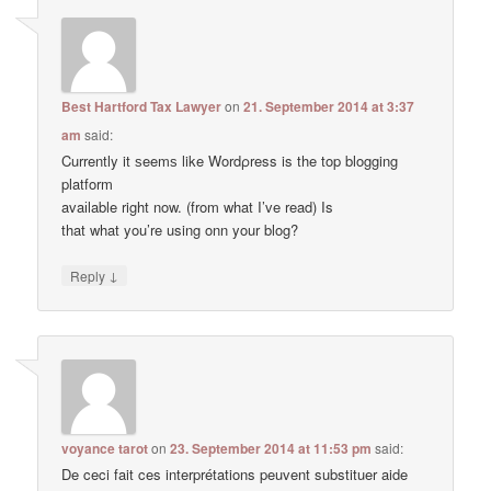
Best Hartford Tax Lawyer
on
21. September 2014 at 3:37
am
said:
Currently it ѕeemѕ like Wordρress is the top blogging
platform
avaіlable right now. (from what I’ve read) Is
that what you’re using onn your blog?
↓
Reply
voyance tarot
on
23. September 2014 at 11:53 pm
said:
De ceci fait ces interprétations peuvent substituer aide