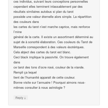
ces individus, suivant leurs conceptions personnelles
cependant elles terminent inlassablement par des
résultats similaires autobus si plan du tarot
possède une valeur éternelle alors simple. La répartition
des couleurs dans
les cartes du tarot n’est marche caprice, mais renforce
l’mine
général de la carte. Il existe un assortiment déterminé au
sujet de à sonorité élaboration. Ces couleurs du Tarot de
Marseille correspondent à des valeurs ésotériques.
Cela abject des cartes du tarot est blanc.
Ceci black implique la passivité. On trouve également
dans
ce tarot des tons d’ocre rosé, couleur de la viande.
Rempli ça lequel
tient de l’humanité apparait de cette couleur.
Bonne visite sur l’annuaire ! Pourquoi aimons nous-
mêmes consulter à nous astrologie ?
↓
Reply