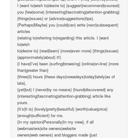
I {want to|wish to|desire to} {suggest|recommend|counsel}
you {few|some} {interesting|fascinating|attention-grabbing}
{things|issues} or {advice|suggestions|tips}.
{Perhaps|Maybe} you {could|can} write {next|subsequent}
articles
{relating to|referring to|regarding} this article. I {want
to|wish
to|desire to} {read|learn} {more|even more} {things|issues}
{approximately|about} it!|
{I have|I’ve} been {surfing|browsing} {online|on-line} {more
than|greater than}
{three|3} hours {these days|nowadays|today|lately|as of
late},
{yet|but} I {never|by no means} {found|discovered} any
{interesting|fascinating|attention-grabbing} article like
yours.
{It’s|It is} {lovely|pretty|beautiful} {worth|value|price}
{enough|sufficient} for me.
{In my opinion|Personally|In my view}, if all
{webmasters|site owners|website
owners|web owners} and bloggers made {just