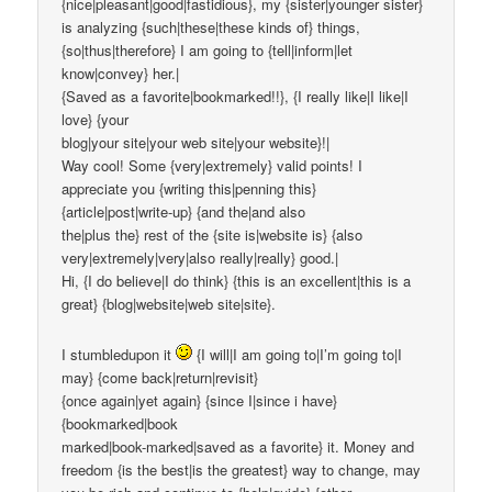
{nice|pleasant|good|fastidious}, my {sister|younger sister}
is analyzing {such|these|these kinds of} things,
{so|thus|therefore} I am going to {tell|inform|let
know|convey} her.|
{Saved as a favorite|bookmarked!!}, {I really like|I like|I
love} {your
blog|your site|your web site|your website}!|
Way cool! Some {very|extremely} valid points! I
appreciate you {writing this|penning this}
{article|post|write-up} {and the|and also
the|plus the} rest of the {site is|website is} {also
very|extremely|very|also really|really} good.|
Hi, {I do believe|I do think} {this is an excellent|this is a
great} {blog|website|web site|site}.
I stumbledupon it
{I will|I am going to|I’m going to|I
may} {come back|return|revisit}
{once again|yet again} {since I|since i have}
{bookmarked|book
marked|book-marked|saved as a favorite} it. Money and
freedom {is the best|is the greatest} way to change, may