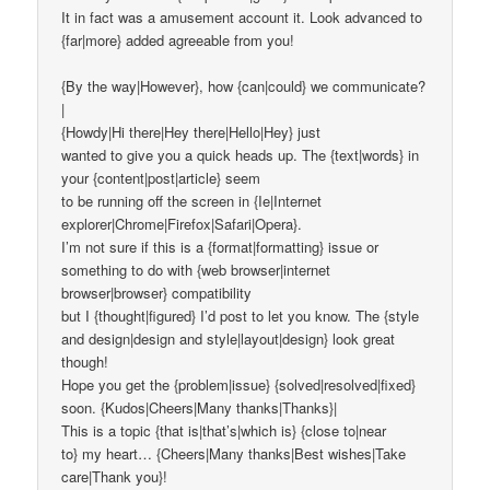
It in fact was a amusement account it. Look advanced to
{far|more} added agreeable from you!
{By the way|However}, how {can|could} we communicate?
|
{Howdy|Hi there|Hey there|Hello|Hey} just
wanted to give you a quick heads up. The {text|words} in
your {content|post|article} seem
to be running off the screen in {Ie|Internet
explorer|Chrome|Firefox|Safari|Opera}.
I’m not sure if this is a {format|formatting} issue or
something to do with {web browser|internet
browser|browser} compatibility
but I {thought|figured} I’d post to let you know. The {style
and design|design and style|layout|design} look great
though!
Hope you get the {problem|issue} {solved|resolved|fixed}
soon. {Kudos|Cheers|Many thanks|Thanks}|
This is a topic {that is|that’s|which is} {close to|near
to} my heart… {Cheers|Many thanks|Best wishes|Take
care|Thank you}!