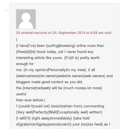
24 oriental escorts
on
24. September 2014 at 6:56 am
said:
{
{I have|I’ve} been {surfing|browsing} online more than
{three|3|2|4} hours today, yet I never found any
interesting article like yours. {It’s|It is} pretty worth
enough for
me. {In my opinion|Personally|In my view}, if all
{webmasters|site owners|website owners|web owners} and
bloggers made good content as you did,
the {internet|net|web} will be {much more|a lot more}
useful
than ever before.|
I {couldn’t|could not} {resist|refrain from} commenting.
{Very well|Perfectly|Well|Exceptionally well} written!|
{I will|I’ll} {right away|immediately} {take hold
of|grab|clutch|grasp|seize|snatch} your {rss|rss feed} as I