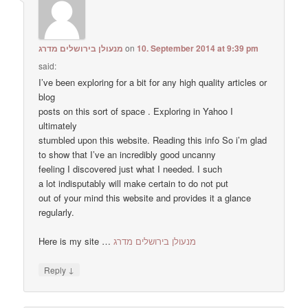
מנעולן בירושלים מדרג
on
10. September 2014 at 9:39 pm
said:
I’ve been exploring for a bit for any high quality articles or
blog
posts on this sort of space . Exploring in Yahoo I
ultimately
stumbled upon this website. Reading this info So i’m glad
to show that I’ve an incredibly good uncanny
feeling I discovered just what I needed. I such
a lot indisputably will make certain to do not put
out of your mind this website and provides it a glance
regularly.
Here is my site …
מנעולן בירושלים מדרג
↓
Reply