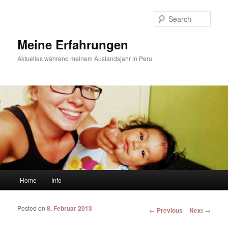
Sear
Meine Erfahrungen
Aktuelles während meinem Auslandsjahr in Peru
Main menu
Home
Info
Skip to primary content
Skip to secondary content
Posted on
8. Februar 2013
Post navigation
←
Previous
Next
→