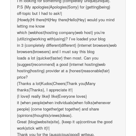
I’m looking for something {completely unique|unique}.
P.S {My apologies|Apologies|Sorry} for {getting|being}
off-topic but I had to ask!|
{Howdy|Hi there|Hi|Hey there|Hello|Hey} would you mind
letting me know
which {webhost|hosting company|web host} you’re
{utilizing|working with|using}? I’ve loaded your blog
in 3 {completely different|different} {internet browsers|web
browsers|browsers} and I must say this blog
loads a lot {quicker|faster} then most. Can you
{suggest|recommend} a good {internet hosting|web
hosting|hosting} provider at a {honest|reasonable|fair}
price?
{Thanks a lot|Kudos|Cheers|Thank you|Many
thanks|Thanks}, I appreciate it!|
{I love|I really like|I like|Everyone loves}
it {when people|when individuals|when folks|whenever
people} {come together|get together} and share
{opinions|thoughts|views|ideas}.
Great {blog|website|site}, {keep it up|continue the good
work|stick with it}!|
Thank you for the {auspicious|good} writeup.