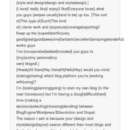
{style and design|design and style|design}.|
{I love|I really like|I enjoy|I like|Everyone loves} what
you guys {are|are usually|tend to be} up too. {This sort
of|This type of|Such|This kind
of} clever work and {exposure|coverage|reporting}!
Keep up the {superb|terrific|very
good|great|good|awesome|fantastic|excellent|amazing|wonderful}
works guys
I’ve {incorporated|added|included} you guys to
{|my|our|my personal|my
own} blogroll.|
{Howdy|Hi there|Hey there|Hi|Hello|Hey} would you mind
{stating|sharing} which blog platform you’re {working
with|using}?
I’m {looking|planning|going} to start my own blog {in the
near future|soon} but I’m having a {tough|difficult|hard}
time {making a
decision|selecting|choosing|deciding} between
BlogEngine/Wordpress/B2evolution and Drupal.
The reason I ask is because your {design and
style|design|layout} seems different then most blogs and