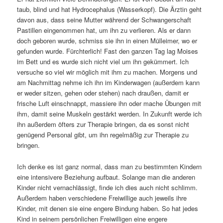
taub, blind und hat Hydrocephalus (Wasserkopf). Die Ärztin geht
davon aus, dass seine Mutter während der Schwangerschaft
Pastillen eingenommen hat, um ihn zu verlieren. Als er dann
doch geboren wurde, schmiss sie ihn in einen Mülleimer, wo er
gefunden wurde. Fürchterlich! Fast den ganzen Tag lag Moises
im Bett und es wurde sich nicht viel um ihn gekümmert. Ich
versuche so viel wir möglich mit ihm zu machen. Morgens und
am Nachmittag nehme ich ihn im Kinderwagen (außerdem kann
er weder sitzen, gehen oder stehen) nach draußen, damit er
frische Luft einschnappt, massiere ihn oder mache Übungen mit
ihm, damit seine Muskeln gestärkt werden. In Zukunft werde ich
ihn außerdem öfters zur Therapie bringen, da es sonst nicht
genügend Personal gibt, um ihn regelmäßig zur Therapie zu
bringen.
Ich denke es ist ganz normal, dass man zu bestimmten Kindern
eine intensivere Beziehung aufbaut. Solange man die anderen
Kinder nicht vernachlässigt, finde ich dies auch nicht schlimm.
Außerdem haben verschiedene Freiwillige auch jeweils ihre
Kinder, mit denen sie eine engere Bindung haben. So hat jedes
Kind in seinem persönlichen Freiwilligen eine engere