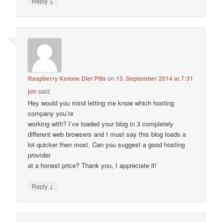
↓
Reply
Raspberry Ketone Diet Pills
on
13. September 2014 at 7:31
pm
said:
Hey would you mind letting me know which hosting
company you’re
working with? I’ve loaded your blog in 3 completely
different web browsers and I must say this blog loads a
lot quicker then most. Can you suggest a good hosting
provider
at a honest price? Thank you, I appreciate it!
↓
Reply