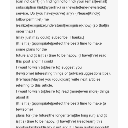
{can not|can’t} {in finding|find|to find} your {email|e-mail}
subscription {link|hyperlink} or {newsletter|e-newsletter}
service. Do {you have|you’ve} any? {Please|Kindly}
{allow|permit|let} me
{realize|recognize|understand|recognise|know} {so that|in
order that} I
{may just|may|could} subscribe. Thanks.|
{It is|It’s} {appropriate|perfect|the best} time to make
some plans for the
future and {it is|it’s} time to be happy. {I have|I’ve} read
this post and if I could
I {want to|wish to|desire to} suggest you
{few|some} interesting things or {advice|suggestions|tips}.
{Perhaps|Maybe} you {could|can} write next articles
referring to this article.
I {want to|wish to|desire to} read {more|even more} things
about it!|
{It is|It’s} {appropriate|perfect|the best} time to make {a
few|some}
plans for {the future|the longer term|the long run} and {it
is|it’s} time to be happy. {I have|I’ve} {read|learn} this
{post|submit|publish|put up} and if I {may just|may|could}