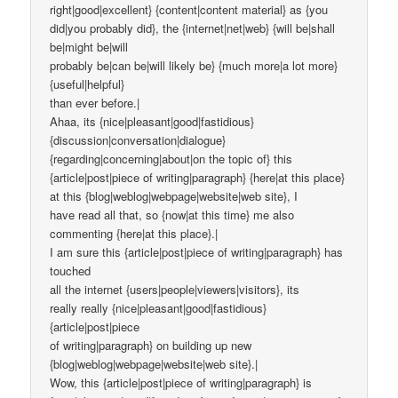
right|good|excellent} {content|content material} as {you
did|you probably did}, the {internet|net|web} {will be|shall
be|might be|will
probably be|can be|will likely be} {much more|a lot more}
{useful|helpful}
than ever before.|
Ahaa, its {nice|pleasant|good|fastidious}
{discussion|conversation|dialogue}
{regarding|concerning|about|on the topic of} this
{article|post|piece of writing|paragraph} {here|at this place}
at this {blog|weblog|webpage|website|web site}, I
have read all that, so {now|at this time} me also
commenting {here|at this place}.|
I am sure this {article|post|piece of writing|paragraph} has
touched
all the internet {users|people|viewers|visitors}, its
really really {nice|pleasant|good|fastidious}
{article|post|piece
of writing|paragraph} on building up new
{blog|weblog|webpage|website|web site}.|
Wow, this {article|post|piece of writing|paragraph} is