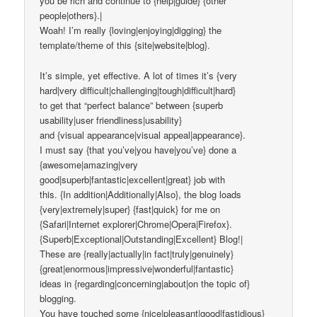
you be rich and continue to {help|guide} {other
people|others}.|
Woah! I’m really {loving|enjoying|digging} the
template/theme of this {site|website|blog}.
It’s simple, yet effective. A lot of times it’s {very
hard|very difficult|challenging|tough|difficult|hard}
to get that “perfect balance” between {superb
usability|user friendliness|usability}
and {visual appearance|visual appeal|appearance}.
I must say {that you’ve|you have|you’ve} done a
{awesome|amazing|very
good|superb|fantastic|excellent|great} job with
this. {In addition|Additionally|Also}, the blog loads
{very|extremely|super} {fast|quick} for me on
{Safari|Internet explorer|Chrome|Opera|Firefox}.
{Superb|Exceptional|Outstanding|Excellent} Blog!|
These are {really|actually|in fact|truly|genuinely}
{great|enormous|impressive|wonderful|fantastic}
ideas in {regarding|concerning|about|on the topic of}
blogging.
You have touched some {nice|pleasant|good|fastidious}