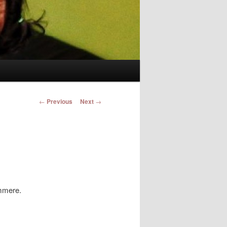
Post navigation
←
Previous
Next
→
ümmere.