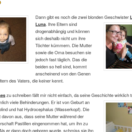
Dann gibt es noch die zwei blonden Geschwister
Luna
.
Ihre Eltern sind
drogenabhängig und können
sich deshalb nicht um ihre
Töchter kümmern. Die Mutter
sowie die Oma besuchen sie
jedoch fast täglich. Das die
beiden so hell sind, kommt
anscheinend von den Genen
tern des Vaters, die keiner kennt.
ses
zu schreiben fällt mir nicht einfach, da seine Geschichte wirklich tr
mlich viele Behinderungen. Er ist von Geburt an
 blind und hat Hydrocephalus (Wasserkopf). Die
t davon aus, dass seine Mutter während der
schaft Pastillen eingenommen hat, um ihn zu
 Als er dann doch geboren wurde, schmiss sie ihn