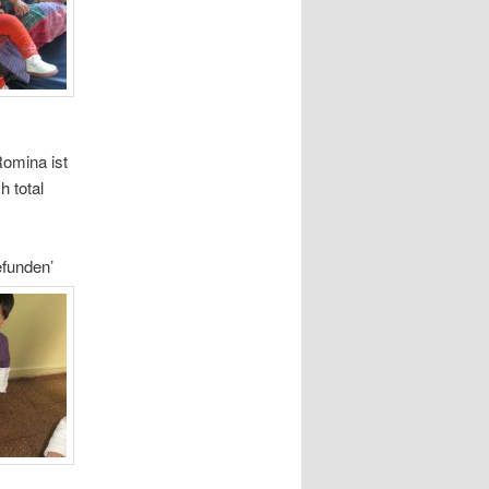
omina ist
h total
efunden’