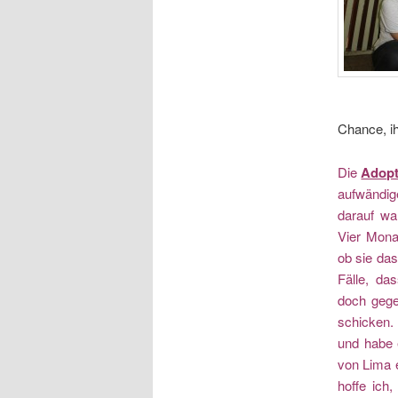
Chance, ih
Die
Adopt
aufwändig
darauf wa
Vier Mona
ob sie das
Fälle, da
doch gege
schicken. 
und habe 
von Lima e
hoffe ich,