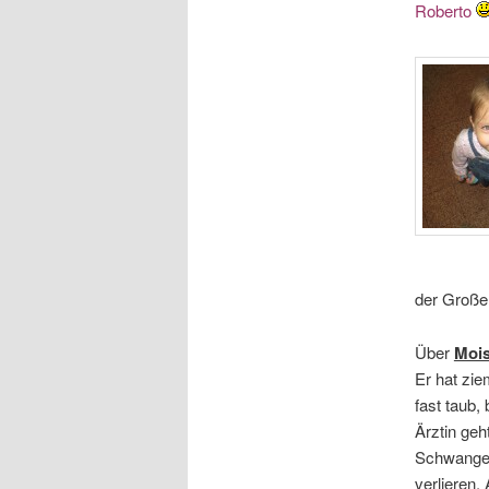
Roberto
der Großel
Über
Moi
Er hat zie
fast taub,
Ärztin geh
Schwanger
verlieren.