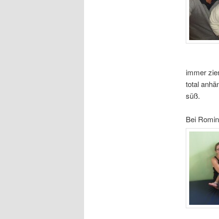
immer ziem
total anhä
süß.
Bei Romi