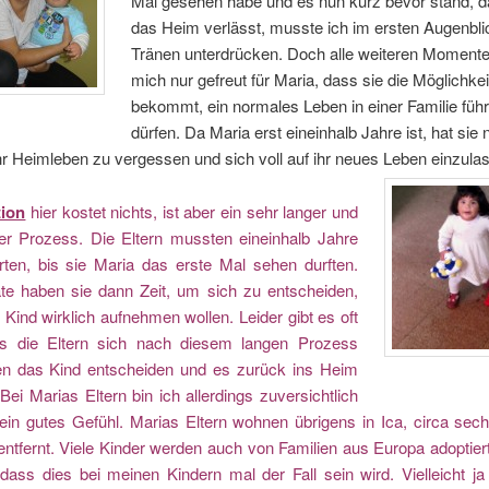
Mal gesehen habe und es nun kurz bevor stand, 
das Heim verlässt, musste ich im ersten Augenbli
Tränen unterdrücken. Doch alle weiteren Momente
mich nur gefreut für Maria, dass sie die Möglichkei
bekommt, ein normales Leben in einer Familie füh
dürfen. Da Maria erst eineinhalb Jahre ist, hat sie 
r Heimleben zu vergessen und sich voll auf ihr neues Leben einzula
ion
hier kostet nichts, ist aber ein sehr langer und
er Prozess. Die Eltern mussten eineinhalb Jahre
rten, bis sie Maria das erste Mal sehen durften.
te haben sie dann Zeit, um sich zu entscheiden,
 Kind wirklich aufnehmen wollen. Leider gibt es oft
ss die Eltern sich nach diesem langen Prozess
n das Kind entscheiden und es zurück ins Heim
Bei Marias Eltern bin ich allerdings zuversichtlich
ein gutes Gefühl. Marias Eltern wohnen übrigens in Ica, circa sec
ntfernt. Viele Kinder werden auch von Familien aus Europa adoptiert
 dass dies bei meinen Kindern mal der Fall sein wird. Vielleicht j