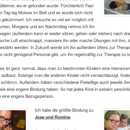
ülleimer, wo er gefunden wurde. Fürchterlich! Fast
 Tag lag Moises im Bett und es wurde sich nicht
n gekümmert. Ich versuche so viel wir möglich mit
chen. Morgens und am Nachmittag nehme ich ihn
wagen (außerdem kann er weder sitzen, gehen oder stehen) nach dr
rische Luft einschnappt, massiere ihn oder mache Übungen mit ihm, 
stärkt werden. In Zukunft werde ich ihn außerdem öfters zur Therapi
t nicht genügend Personal gibt, um ihn regelmäßig zur Therapie zu b
es ist ganz normal, dass man zu bestimmten Kindern eine intensiver
aufbaut. Solange man die anderen Kinder nicht vernachlässigt, finde 
 schlimm. Außerdem haben verschiedene Freiwillige auch jeweils ihre
sie eine engere Bindung haben. So hat jedes Kind in seinem persönl
en eine engere Bezugsperson.
Ich habe die größte Bindung zu
Jose und Romina
.