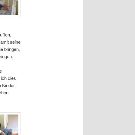
außen,
damit seine
e bringen,
ringen.
e
ich dies
 Kinder,
ichen