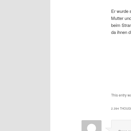
Er wurde s
Mutter und
beim Stra
da ihnen d
This entry w
2.394 THOUG