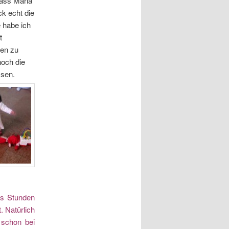
dass Maria
ck echt die
 habe ich
t
ren zu
noch die
ssen.
hs Stunden
. Natürlich
a schon bei