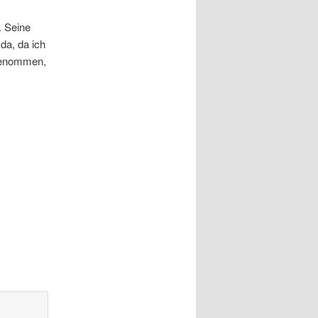
. Seine
da, da ich
ggenommen,