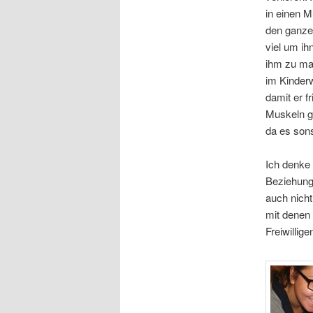
in einen M
den ganzen
viel um ih
ihm zu ma
im Kinder
damit er f
Muskeln ge
da es sons
Ich denke 
Beziehung 
auch nicht
mit denen 
Freiwillig