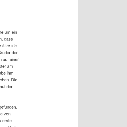
ine um ein
n, dass
 älter sie
Bruder der
n auf einer
ister am
habe ihm
chen. Die
auf der
gefunden.
de von
s erste