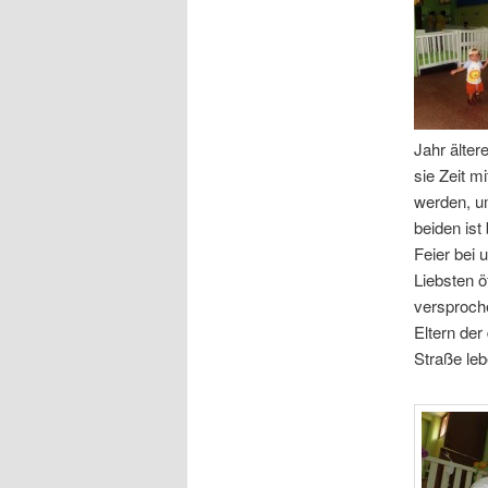
Jahr älter
sie Zeit m
werden, um
beiden ist
Feier bei 
Liebsten ö
versproch
Eltern der
Straße leb