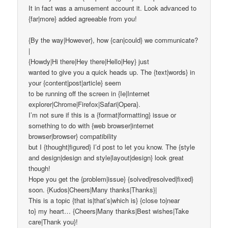
It in fact was a amusement account it. Look advanced to
{far|more} added agreeable from you!
{By the way|However}, how {can|could} we communicate?
|
{Howdy|Hi there|Hey there|Hello|Hey} just
wanted to give you a quick heads up. The {text|words} in
your {content|post|article} seem
to be running off the screen in {Ie|Internet
explorer|Chrome|Firefox|Safari|Opera}.
I’m not sure if this is a {format|formatting} issue or
something to do with {web browser|internet
browser|browser} compatibility
but I {thought|figured} I’d post to let you know. The {style
and design|design and style|layout|design} look great
though!
Hope you get the {problem|issue} {solved|resolved|fixed}
soon. {Kudos|Cheers|Many thanks|Thanks}|
This is a topic {that is|that’s|which is} {close to|near
to} my heart… {Cheers|Many thanks|Best wishes|Take
care|Thank you}!