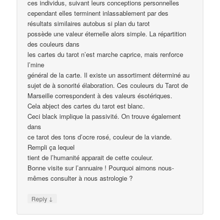
ces individus, suivant leurs conceptions personnelles
cependant elles terminent inlassablement par des
résultats similaires autobus si plan du tarot
possède une valeur éternelle alors simple. La répartition
des couleurs dans
les cartes du tarot n’est marche caprice, mais renforce
l’mine
général de la carte. Il existe un assortiment déterminé au
sujet de à sonorité élaboration. Ces couleurs du Tarot de
Marseille correspondent à des valeurs ésotériques.
Cela abject des cartes du tarot est blanc.
Ceci black implique la passivité. On trouve également
dans
ce tarot des tons d’ocre rosé, couleur de la viande.
Rempli ça lequel
tient de l’humanité apparait de cette couleur.
Bonne visite sur l’annuaire ! Pourquoi aimons nous-
mêmes consulter à nous astrologie ?
↓
Reply