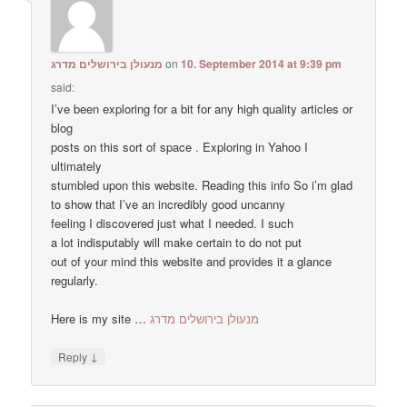
מנעולן בירושלים מדרג
on
10. September 2014 at 9:39 pm
said:
I’ve been exploring for a bit for any high quality articles or
blog
posts on this sort of space . Exploring in Yahoo I
ultimately
stumbled upon this website. Reading this info So i’m glad
to show that I’ve an incredibly good uncanny
feeling I discovered just what I needed. I such
a lot indisputably will make certain to do not put
out of your mind this website and provides it a glance
regularly.
Here is my site …
מנעולן בירושלים מדרג
↓
Reply