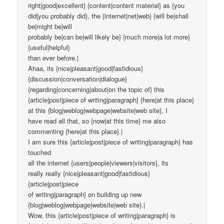
right|good|excellent} {content|content material} as {you
did|you probably did}, the {internet|net|web} {will be|shall
be|might be|will
probably be|can be|will likely be} {much more|a lot more}
{useful|helpful}
than ever before.|
Ahaa, its {nice|pleasant|good|fastidious}
{discussion|conversation|dialogue}
{regarding|concerning|about|on the topic of} this
{article|post|piece of writing|paragraph} {here|at this place}
at this {blog|weblog|webpage|website|web site}, I
have read all that, so {now|at this time} me also
commenting {here|at this place}.|
I am sure this {article|post|piece of writing|paragraph} has
touched
all the internet {users|people|viewers|visitors}, its
really really {nice|pleasant|good|fastidious}
{article|post|piece
of writing|paragraph} on building up new
{blog|weblog|webpage|website|web site}.|
Wow, this {article|post|piece of writing|paragraph} is