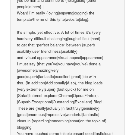
you be rich and continue to {help|guide} {other
people|others}.|
Woah! I’m really {loving|enjoying|digging} the
template/theme of this {site|website|blog}.
It’s simple, yet effective. A lot of times it’s {very
hard|very difficult|challenging|tough|difficult|hard}
to get that “perfect balance” between {superb
usability|user friendliness|usability}
and {visual appearance|visual appeal|appearance}.
I must say {that you’ve|you have|you’ve} done a
{awesome|amazing|very
good|superb|fantastic|excellent|great} job with
this. {In addition|Additionally|Also}, the blog loads
{very|extremely|super} {fast|quick} for me on
{Safari|Internet explorer|Chrome|Opera|Firefox}.
{Superb|Exceptional|Outstanding|Excellent} Blog!|
These are {really|actually|in fact|truly|genuinely}
{great|enormous|impressive|wonderful|fantastic}
ideas in {regarding|concerning|about|on the topic of}
blogging.
You have touched some {nice|pleasant|good|fastidious}