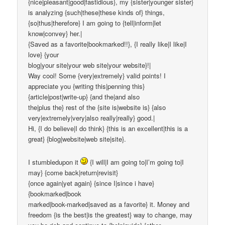
{nice|pleasant|good|fastidious}, my {sister|younger sister}
is analyzing {such|these|these kinds of} things,
{so|thus|therefore} I am going to {tell|inform|let
know|convey} her.|
{Saved as a favorite|bookmarked!!}, {I really like|I like|I
love} {your
blog|your site|your web site|your website}!|
Way cool! Some {very|extremely} valid points! I
appreciate you {writing this|penning this}
{article|post|write-up} {and the|and also
the|plus the} rest of the {site is|website is} {also
very|extremely|very|also really|really} good.|
Hi, {I do believe|I do think} {this is an excellent|this is a
great} {blog|website|web site|site}.
I stumbledupon it
{I will|I am going to|I’m going to|I
may} {come back|return|revisit}
{once again|yet again} {since I|since i have}
{bookmarked|book
marked|book-marked|saved as a favorite} it. Money and
freedom {is the best|is the greatest} way to change, may