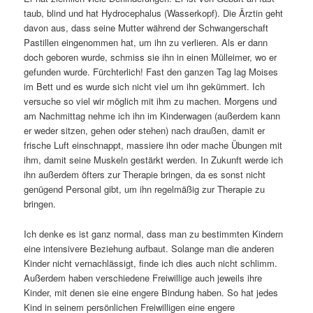
taub, blind und hat Hydrocephalus (Wasserkopf). Die Ärztin geht
davon aus, dass seine Mutter während der Schwangerschaft
Pastillen eingenommen hat, um ihn zu verlieren. Als er dann
doch geboren wurde, schmiss sie ihn in einen Mülleimer, wo er
gefunden wurde. Fürchterlich! Fast den ganzen Tag lag Moises
im Bett und es wurde sich nicht viel um ihn gekümmert. Ich
versuche so viel wir möglich mit ihm zu machen. Morgens und
am Nachmittag nehme ich ihn im Kinderwagen (außerdem kann
er weder sitzen, gehen oder stehen) nach draußen, damit er
frische Luft einschnappt, massiere ihn oder mache Übungen mit
ihm, damit seine Muskeln gestärkt werden. In Zukunft werde ich
ihn außerdem öfters zur Therapie bringen, da es sonst nicht
genügend Personal gibt, um ihn regelmäßig zur Therapie zu
bringen.
Ich denke es ist ganz normal, dass man zu bestimmten Kindern
eine intensivere Beziehung aufbaut. Solange man die anderen
Kinder nicht vernachlässigt, finde ich dies auch nicht schlimm.
Außerdem haben verschiedene Freiwillige auch jeweils ihre
Kinder, mit denen sie eine engere Bindung haben. So hat jedes
Kind in seinem persönlichen Freiwilligen eine engere