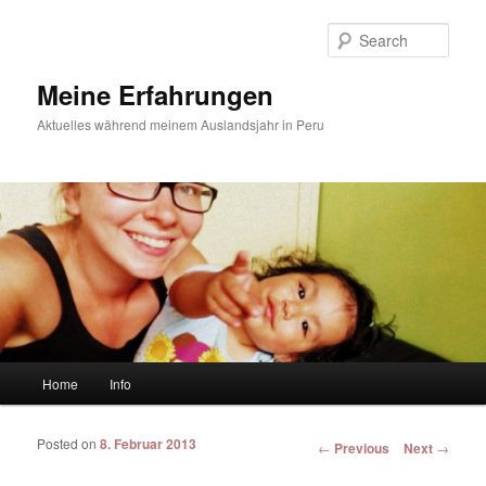
Sear
Meine Erfahrungen
Aktuelles während meinem Auslandsjahr in Peru
Main menu
Home
Info
Skip to primary content
Skip to secondary content
Posted on
8. Februar 2013
Post navigation
←
Previous
Next
→