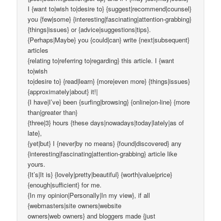
I {want to|wish to|desire to} {suggest|recommend|counsel}
you {few|some} {interesting|fascinating|attention-grabbing}
{things|issues} or {advice|suggestions|tips}.
{Perhaps|Maybe} you {could|can} write {next|subsequent}
articles
{relating to|referring to|regarding} this article. I {want
to|wish
to|desire to} {read|learn} {more|even more} {things|issues}
{approximately|about} it!|
{I have|I’ve} been {surfing|browsing} {online|on-line} {more
than|greater than}
{three|3} hours {these days|nowadays|today|lately|as of
late},
{yet|but} I {never|by no means} {found|discovered} any
{interesting|fascinating|attention-grabbing} article like
yours.
{It’s|It is} {lovely|pretty|beautiful} {worth|value|price}
{enough|sufficient} for me.
{In my opinion|Personally|In my view}, if all
{webmasters|site owners|website
owners|web owners} and bloggers made {just