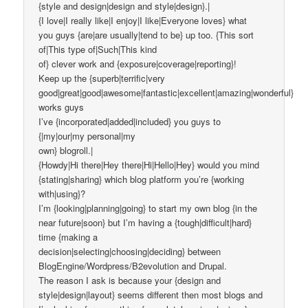
{style and design|design and style|design}.|
{I love|I really like|I enjoy|I like|Everyone loves} what
you guys {are|are usually|tend to be} up too. {This sort
of|This type of|Such|This kind
of} clever work and {exposure|coverage|reporting}!
Keep up the {superb|terrific|very
good|great|good|awesome|fantastic|excellent|amazing|wonderful}
works guys
I’ve {incorporated|added|included} you guys to
{|my|our|my personal|my
own} blogroll.|
{Howdy|Hi there|Hey there|Hi|Hello|Hey} would you mind
{stating|sharing} which blog platform you’re {working
with|using}?
I’m {looking|planning|going} to start my own blog {in the
near future|soon} but I’m having a {tough|difficult|hard}
time {making a
decision|selecting|choosing|deciding} between
BlogEngine/Wordpress/B2evolution and Drupal.
The reason I ask is because your {design and
style|design|layout} seems different then most blogs and