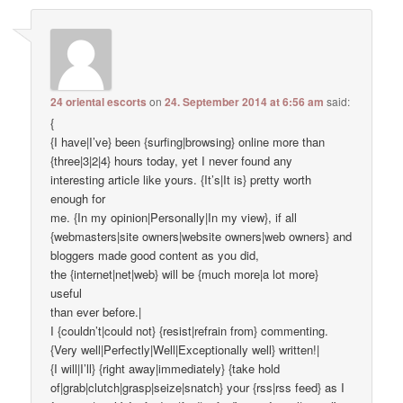
24 oriental escorts
on
24. September 2014 at 6:56 am
said:
{
{I have|I’ve} been {surfing|browsing} online more than
{three|3|2|4} hours today, yet I never found any
interesting article like yours. {It’s|It is} pretty worth
enough for
me. {In my opinion|Personally|In my view}, if all
{webmasters|site owners|website owners|web owners} and
bloggers made good content as you did,
the {internet|net|web} will be {much more|a lot more}
useful
than ever before.|
I {couldn’t|could not} {resist|refrain from} commenting.
{Very well|Perfectly|Well|Exceptionally well} written!|
{I will|I’ll} {right away|immediately} {take hold
of|grab|clutch|grasp|seize|snatch} your {rss|rss feed} as I