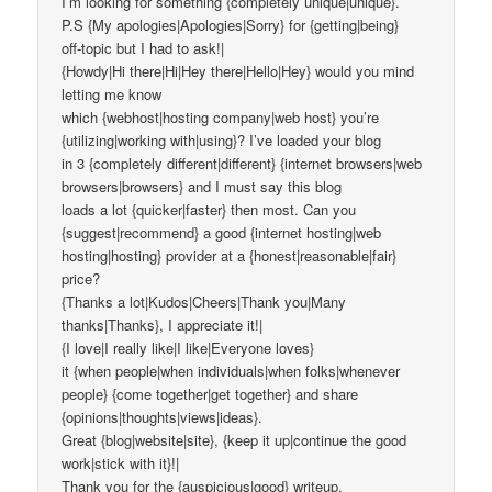
I’m looking for something {completely unique|unique}.
P.S {My apologies|Apologies|Sorry} for {getting|being}
off-topic but I had to ask!|
{Howdy|Hi there|Hi|Hey there|Hello|Hey} would you mind
letting me know
which {webhost|hosting company|web host} you’re
{utilizing|working with|using}? I’ve loaded your blog
in 3 {completely different|different} {internet browsers|web
browsers|browsers} and I must say this blog
loads a lot {quicker|faster} then most. Can you
{suggest|recommend} a good {internet hosting|web
hosting|hosting} provider at a {honest|reasonable|fair}
price?
{Thanks a lot|Kudos|Cheers|Thank you|Many
thanks|Thanks}, I appreciate it!|
{I love|I really like|I like|Everyone loves}
it {when people|when individuals|when folks|whenever
people} {come together|get together} and share
{opinions|thoughts|views|ideas}.
Great {blog|website|site}, {keep it up|continue the good
work|stick with it}!|
Thank you for the {auspicious|good} writeup.