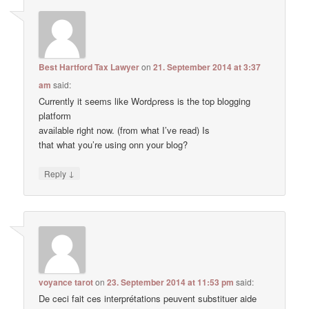
Best Hartford Tax Lawyer
on
21. September 2014 at 3:37
am
said:
Currently it ѕeemѕ like Wordρress is the top blogging
platform
avaіlable right now. (from what I’ve read) Is
that what you’re using onn your blog?
↓
Reply
voyance tarot
on
23. September 2014 at 11:53 pm
said:
De ceci fait ces interprétations peuvent substituer aide