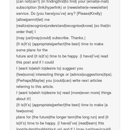
{can not|can’t} {in finding|find|to find} your {email|e-mail}
subscription {link|hyperlink} or {newsletter|e-newsletter}
service. Do {you have|you’ve} any? {Please|Kindly}
{allow|permit|let} me
{realize|recognize|understand|recognise|know} {so that|in
order that} I
{may just|may|could} subscribe. Thanks.|
{It is|It’s} {appropriate|perfect|the best} time to make
some plans for the
future and {it is|it’s} time to be happy. {I have|I’ve} read
this post and if I could
I {want to|wish to|desire to} suggest you
{few|some} interesting things or {advice|suggestions|tips}.
{Perhaps|Maybe} you {could|can} write next articles
referring to this article.
I {want to|wish to|desire to} read {more|even more} things
about it!|
{It is|It’s} {appropriate|perfect|the best} time to make {a
few|some}
plans for {the future|the longer term|the long run} and {it
is|it’s} time to be happy. {I have|I’ve} {read|learn} this
{post|submit|publish|put up} and if I {may just|may|could}