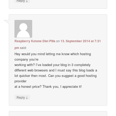
↓
Reply
Raspberry Ketone Diet Pills
on
13. September 2014 at 7:31
pm
said:
Hey would you mind letting me know which hosting
company you’re
working with? I’ve loaded your blog in 3 completely
different web browsers and I must say this blog loads a
lot quicker then most. Can you suggest a good hosting
provider
at a honest price? Thank you, I appreciate it!
↓
Reply