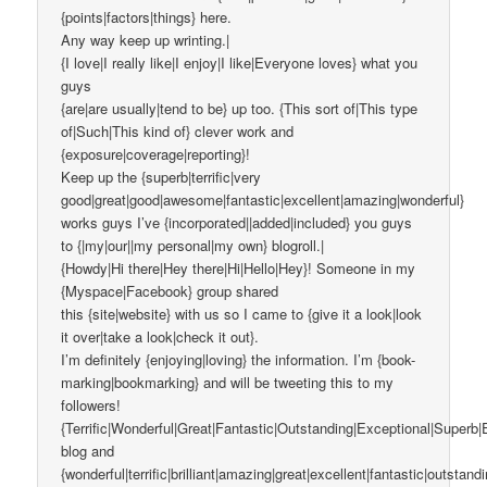
{points|factors|things} here.
Any way keep up wrinting.|
{I love|I really like|I enjoy|I like|Everyone loves} what you
guys
{are|are usually|tend to be} up too. {This sort of|This type
of|Such|This kind of} clever work and
{exposure|coverage|reporting}!
Keep up the {superb|terrific|very
good|great|good|awesome|fantastic|excellent|amazing|wonderful}
works guys I’ve {incorporated||added|included} you guys
to {|my|our||my personal|my own} blogroll.|
{Howdy|Hi there|Hey there|Hi|Hello|Hey}! Someone in my
{Myspace|Facebook} group shared
this {site|website} with us so I came to {give it a look|look
it over|take a look|check it out}.
I’m definitely {enjoying|loving} the information. I’m {book-
marking|bookmarking} and will be tweeting this to my
followers!
{Terrific|Wonderful|Great|Fantastic|Outstanding|Exceptional|Superb|
blog and
{wonderful|terrific|brilliant|amazing|great|excellent|fantastic|outstand