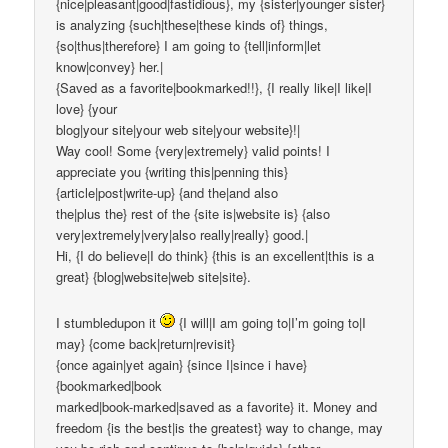
{nice|pleasant|good|fastidious}, my {sister|younger sister}
is analyzing {such|these|these kinds of} things,
{so|thus|therefore} I am going to {tell|inform|let
know|convey} her.|
{Saved as a favorite|bookmarked!!}, {I really like|I like|I
love} {your
blog|your site|your web site|your website}!|
Way cool! Some {very|extremely} valid points! I
appreciate you {writing this|penning this}
{article|post|write-up} {and the|and also
the|plus the} rest of the {site is|website is} {also
very|extremely|very|also really|really} good.|
Hi, {I do believe|I do think} {this is an excellent|this is a
great} {blog|website|web site|site}.
I stumbledupon it
{I will|I am going to|I’m going to|I
may} {come back|return|revisit}
{once again|yet again} {since I|since i have}
{bookmarked|book
marked|book-marked|saved as a favorite} it. Money and
freedom {is the best|is the greatest} way to change, may