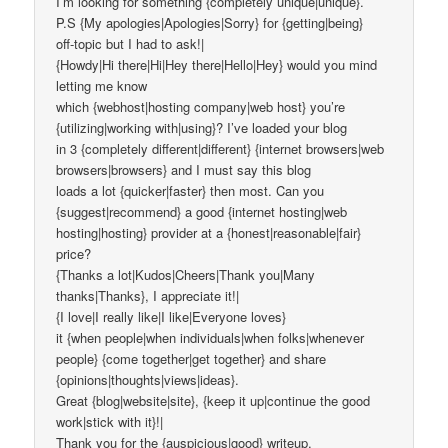
I’m looking for something {completely unique|unique}.
P.S {My apologies|Apologies|Sorry} for {getting|being}
off-topic but I had to ask!|
{Howdy|Hi there|Hi|Hey there|Hello|Hey} would you mind
letting me know
which {webhost|hosting company|web host} you’re
{utilizing|working with|using}? I’ve loaded your blog
in 3 {completely different|different} {internet browsers|web
browsers|browsers} and I must say this blog
loads a lot {quicker|faster} then most. Can you
{suggest|recommend} a good {internet hosting|web
hosting|hosting} provider at a {honest|reasonable|fair}
price?
{Thanks a lot|Kudos|Cheers|Thank you|Many
thanks|Thanks}, I appreciate it!|
{I love|I really like|I like|Everyone loves}
it {when people|when individuals|when folks|whenever
people} {come together|get together} and share
{opinions|thoughts|views|ideas}.
Great {blog|website|site}, {keep it up|continue the good
work|stick with it}!|
Thank you for the {auspicious|good} writeup.