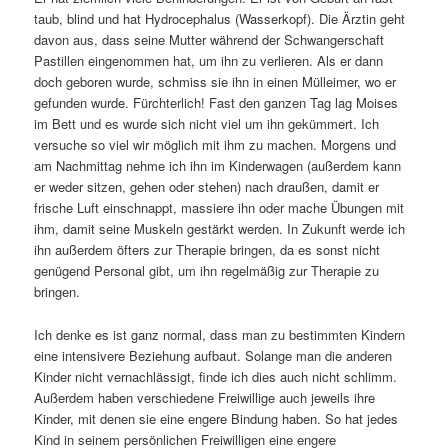
taub, blind und hat Hydrocephalus (Wasserkopf). Die Ärztin geht
davon aus, dass seine Mutter während der Schwangerschaft
Pastillen eingenommen hat, um ihn zu verlieren. Als er dann
doch geboren wurde, schmiss sie ihn in einen Mülleimer, wo er
gefunden wurde. Fürchterlich! Fast den ganzen Tag lag Moises
im Bett und es wurde sich nicht viel um ihn gekümmert. Ich
versuche so viel wir möglich mit ihm zu machen. Morgens und
am Nachmittag nehme ich ihn im Kinderwagen (außerdem kann
er weder sitzen, gehen oder stehen) nach draußen, damit er
frische Luft einschnappt, massiere ihn oder mache Übungen mit
ihm, damit seine Muskeln gestärkt werden. In Zukunft werde ich
ihn außerdem öfters zur Therapie bringen, da es sonst nicht
genügend Personal gibt, um ihn regelmäßig zur Therapie zu
bringen.
Ich denke es ist ganz normal, dass man zu bestimmten Kindern
eine intensivere Beziehung aufbaut. Solange man die anderen
Kinder nicht vernachlässigt, finde ich dies auch nicht schlimm.
Außerdem haben verschiedene Freiwillige auch jeweils ihre
Kinder, mit denen sie eine engere Bindung haben. So hat jedes
Kind in seinem persönlichen Freiwilligen eine engere