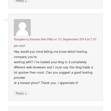
↓
Reply
Raspberry Ketone Diet Pills
on
13. September 2014 at 7:31
pm
said:
Hey would you mind letting me know which hosting
company you’re
working with? I’ve loaded your blog in 3 completely
different web browsers and I must say this blog loads a
lot quicker then most. Can you suggest a good hosting
provider
at a honest price? Thank you, I appreciate it!
↓
Reply