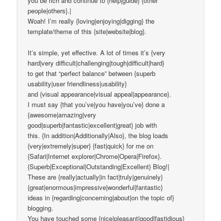
you be rich and continue to {help|guide} {other
people|others}.|
Woah! I’m really {loving|enjoying|digging} the
template/theme of this {site|website|blog}.
It’s simple, yet effective. A lot of times it’s {very
hard|very difficult|challenging|tough|difficult|hard}
to get that “perfect balance” between {superb
usability|user friendliness|usability}
and {visual appearance|visual appeal|appearance}.
I must say {that you’ve|you have|you’ve} done a
{awesome|amazing|very
good|superb|fantastic|excellent|great} job with
this. {In addition|Additionally|Also}, the blog loads
{very|extremely|super} {fast|quick} for me on
{Safari|Internet explorer|Chrome|Opera|Firefox}.
{Superb|Exceptional|Outstanding|Excellent} Blog!|
These are {really|actually|in fact|truly|genuinely}
{great|enormous|impressive|wonderful|fantastic}
ideas in {regarding|concerning|about|on the topic of}
blogging.
You have touched some {nice|pleasant|good|fastidious}