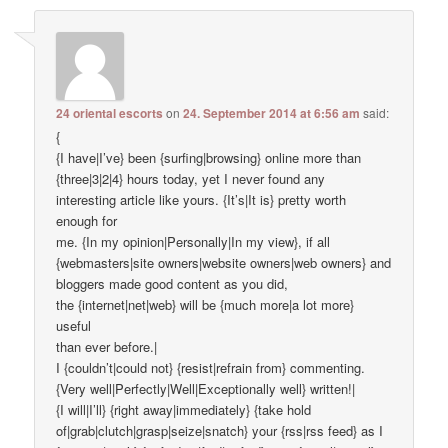
24 oriental escorts
on
24. September 2014 at 6:56 am
said:
{
{I have|I’ve} been {surfing|browsing} online more than
{three|3|2|4} hours today, yet I never found any
interesting article like yours. {It’s|It is} pretty worth
enough for
me. {In my opinion|Personally|In my view}, if all
{webmasters|site owners|website owners|web owners} and
bloggers made good content as you did,
the {internet|net|web} will be {much more|a lot more}
useful
than ever before.|
I {couldn’t|could not} {resist|refrain from} commenting.
{Very well|Perfectly|Well|Exceptionally well} written!|
{I will|I’ll} {right away|immediately} {take hold
of|grab|clutch|grasp|seize|snatch} your {rss|rss feed} as I