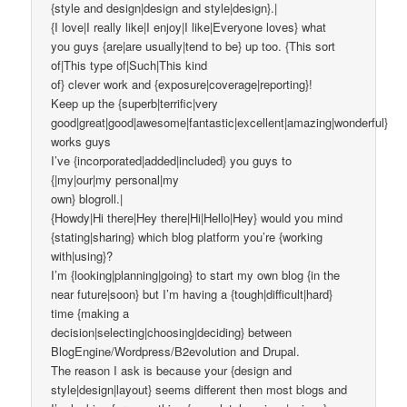
{style and design|design and style|design}.|
{I love|I really like|I enjoy|I like|Everyone loves} what
you guys {are|are usually|tend to be} up too. {This sort
of|This type of|Such|This kind
of} clever work and {exposure|coverage|reporting}!
Keep up the {superb|terrific|very
good|great|good|awesome|fantastic|excellent|amazing|wonderful}
works guys
I’ve {incorporated|added|included} you guys to
{|my|our|my personal|my
own} blogroll.|
{Howdy|Hi there|Hey there|Hi|Hello|Hey} would you mind
{stating|sharing} which blog platform you’re {working
with|using}?
I’m {looking|planning|going} to start my own blog {in the
near future|soon} but I’m having a {tough|difficult|hard}
time {making a
decision|selecting|choosing|deciding} between
BlogEngine/Wordpress/B2evolution and Drupal.
The reason I ask is because your {design and
style|design|layout} seems different then most blogs and