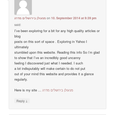
מנעולן בירושלים מדרג
on
10. September 2014 at 9:39 pm
said:
I’ve been exploring for a bit for any high quality articles or
blog
posts on this sort of space . Exploring in Yahoo I
ultimately
stumbled upon this website. Reading this info So i’m glad
to show that I’ve an incredibly good uncanny
feeling I discovered just what I needed. I such
a lot indisputably will make certain to do not put
out of your mind this website and provides it a glance
regularly.
Here is my site …
מנעולן בירושלים מדרג
↓
Reply