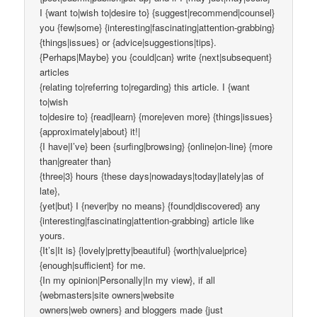
I {want to|wish to|desire to} {suggest|recommend|counsel}
you {few|some} {interesting|fascinating|attention-grabbing}
{things|issues} or {advice|suggestions|tips}.
{Perhaps|Maybe} you {could|can} write {next|subsequent}
articles
{relating to|referring to|regarding} this article. I {want
to|wish
to|desire to} {read|learn} {more|even more} {things|issues}
{approximately|about} it!|
{I have|I’ve} been {surfing|browsing} {online|on-line} {more
than|greater than}
{three|3} hours {these days|nowadays|today|lately|as of
late},
{yet|but} I {never|by no means} {found|discovered} any
{interesting|fascinating|attention-grabbing} article like
yours.
{It’s|It is} {lovely|pretty|beautiful} {worth|value|price}
{enough|sufficient} for me.
{In my opinion|Personally|In my view}, if all
{webmasters|site owners|website
owners|web owners} and bloggers made {just