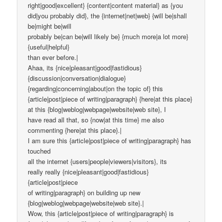
right|good|excellent} {content|content material} as {you
did|you probably did}, the {internet|net|web} {will be|shall
be|might be|will
probably be|can be|will likely be} {much more|a lot more}
{useful|helpful}
than ever before.|
Ahaa, its {nice|pleasant|good|fastidious}
{discussion|conversation|dialogue}
{regarding|concerning|about|on the topic of} this
{article|post|piece of writing|paragraph} {here|at this place}
at this {blog|weblog|webpage|website|web site}, I
have read all that, so {now|at this time} me also
commenting {here|at this place}.|
I am sure this {article|post|piece of writing|paragraph} has
touched
all the internet {users|people|viewers|visitors}, its
really really {nice|pleasant|good|fastidious}
{article|post|piece
of writing|paragraph} on building up new
{blog|weblog|webpage|website|web site}.|
Wow, this {article|post|piece of writing|paragraph} is