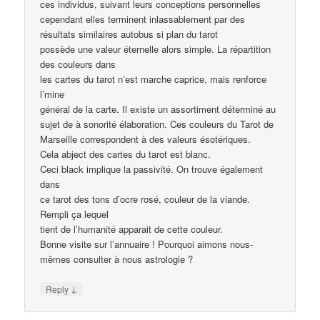
ces individus, suivant leurs conceptions personnelles
cependant elles terminent inlassablement par des
résultats similaires autobus si plan du tarot
possède une valeur éternelle alors simple. La répartition
des couleurs dans
les cartes du tarot n’est marche caprice, mais renforce
l’mine
général de la carte. Il existe un assortiment déterminé au
sujet de à sonorité élaboration. Ces couleurs du Tarot de
Marseille correspondent à des valeurs ésotériques.
Cela abject des cartes du tarot est blanc.
Ceci black implique la passivité. On trouve également
dans
ce tarot des tons d’ocre rosé, couleur de la viande.
Rempli ça lequel
tient de l’humanité apparait de cette couleur.
Bonne visite sur l’annuaire ! Pourquoi aimons nous-
mêmes consulter à nous astrologie ?
↓
Reply