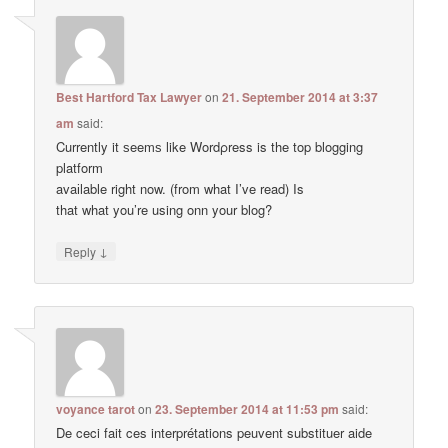
Best Hartford Tax Lawyer
on
21. September 2014 at 3:37
am
said:
Currently it ѕeemѕ like Wordρress is the top blogging
platform
avaіlable right now. (from what I’ve read) Is
that what you’re using onn your blog?
↓
Reply
voyance tarot
on
23. September 2014 at 11:53 pm
said:
De ceci fait ces interprétations peuvent substituer aide