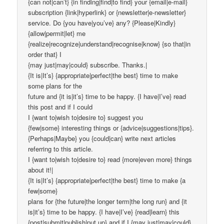
{can not|can’t} {in finding|find|to find} your {email|e-mail}
subscription {link|hyperlink} or {newsletter|e-newsletter}
service. Do {you have|you’ve} any? {Please|Kindly}
{allow|permit|let} me
{realize|recognize|understand|recognise|know} {so that|in
order that} I
{may just|may|could} subscribe. Thanks.|
{It is|It’s} {appropriate|perfect|the best} time to make
some plans for the
future and {it is|it’s} time to be happy. {I have|I’ve} read
this post and if I could
I {want to|wish to|desire to} suggest you
{few|some} interesting things or {advice|suggestions|tips}.
{Perhaps|Maybe} you {could|can} write next articles
referring to this article.
I {want to|wish to|desire to} read {more|even more} things
about it!|
{It is|It’s} {appropriate|perfect|the best} time to make {a
few|some}
plans for {the future|the longer term|the long run} and {it
is|it’s} time to be happy. {I have|I’ve} {read|learn} this
{post|submit|publish|put up} and if I {may just|may|could}