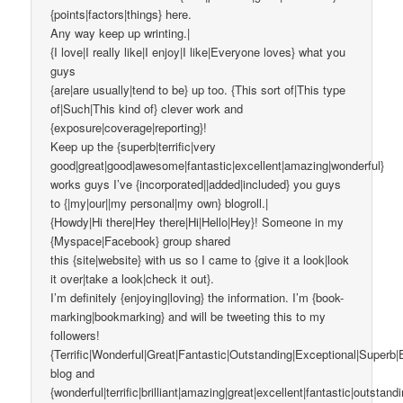
{points|factors|things} here.
Any way keep up wrinting.|
{I love|I really like|I enjoy|I like|Everyone loves} what you
guys
{are|are usually|tend to be} up too. {This sort of|This type
of|Such|This kind of} clever work and
{exposure|coverage|reporting}!
Keep up the {superb|terrific|very
good|great|good|awesome|fantastic|excellent|amazing|wonderful}
works guys I’ve {incorporated||added|included} you guys
to {|my|our||my personal|my own} blogroll.|
{Howdy|Hi there|Hey there|Hi|Hello|Hey}! Someone in my
{Myspace|Facebook} group shared
this {site|website} with us so I came to {give it a look|look
it over|take a look|check it out}.
I’m definitely {enjoying|loving} the information. I’m {book-
marking|bookmarking} and will be tweeting this to my
followers!
{Terrific|Wonderful|Great|Fantastic|Outstanding|Exceptional|Superb|
blog and
{wonderful|terrific|brilliant|amazing|great|excellent|fantastic|outstand