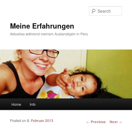
Sear
Meine Erfahrungen
Aktuelles während meinem Auslandsjahr in Peru
Main menu
Home
Info
Skip to primary content
Skip to secondary content
Posted on
8. Februar 2013
Post navigation
←
Previous
Next
→