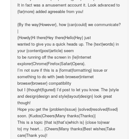
It in fact was a amusement account it. Look advanced to
{far|more} added agreeable from you!
{By the way|However}, how {can|could} we communicate?
|
{Howdy|Hi there|Hey there|Hello|Hey} just
wanted to give you a quick heads up. The {text|words} in
your {content|post|article} seem
to be running off the screen in {Ie|Internet
explorer|Chrome|Firefox|Safari|Opera}.
I’m not sure if this is a {format|formatting} issue or
something to do with {web browser|internet
browser|browser} compatibility
but I {thought|figured} I’d post to let you know. The {style
and design|design and style|layout|design} look great
though!
Hope you get the {problem|issue} {solved|resolved|fixed}
soon. {Kudos|Cheers|Many thanks|Thanks}|
This is a topic {that is|that’s|which is} {close to|near
to} my heart… {Cheers|Many thanks|Best wishes|Take
care|Thank you}!