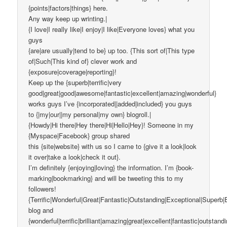
{points|factors|things} here.
Any way keep up wrinting.|
{I love|I really like|I enjoy|I like|Everyone loves} what you
guys
{are|are usually|tend to be} up too. {This sort of|This type
of|Such|This kind of} clever work and
{exposure|coverage|reporting}!
Keep up the {superb|terrific|very
good|great|good|awesome|fantastic|excellent|amazing|wonderful}
works guys I’ve {incorporated||added|included} you guys
to {|my|our||my personal|my own} blogroll.|
{Howdy|Hi there|Hey there|Hi|Hello|Hey}! Someone in my
{Myspace|Facebook} group shared
this {site|website} with us so I came to {give it a look|look
it over|take a look|check it out}.
I’m definitely {enjoying|loving} the information. I’m {book-
marking|bookmarking} and will be tweeting this to my
followers!
{Terrific|Wonderful|Great|Fantastic|Outstanding|Exceptional|Superb|
blog and
{wonderful|terrific|brilliant|amazing|great|excellent|fantastic|outstand