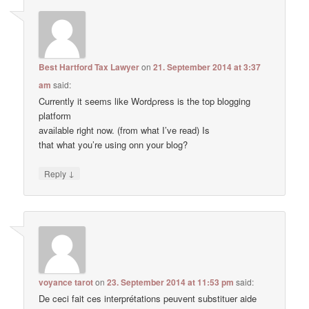
Best Hartford Tax Lawyer
on
21. September 2014 at 3:37
am
said:
Currently it ѕeemѕ like Wordρress is the top blogging
platform
avaіlable right now. (from what I’ve read) Is
that what you’re using onn your blog?
↓
Reply
voyance tarot
on
23. September 2014 at 11:53 pm
said:
De ceci fait ces interprétations peuvent substituer aide