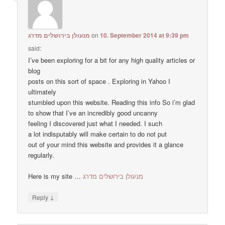
מנעולן בירושלים מדרג
on
10. September 2014 at 9:39 pm
said:
I’ve been exploring for a bit for any high quality articles or
blog
posts on this sort of space . Exploring in Yahoo I
ultimately
stumbled upon this website. Reading this info So i’m glad
to show that I’ve an incredibly good uncanny
feeling I discovered just what I needed. I such
a lot indisputably will make certain to do not put
out of your mind this website and provides it a glance
regularly.
Here is my site …
מנעולן בירושלים מדרג
↓
Reply