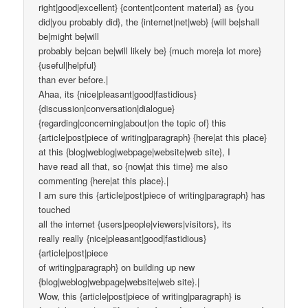
right|good|excellent} {content|content material} as {you
did|you probably did}, the {internet|net|web} {will be|shall
be|might be|will
probably be|can be|will likely be} {much more|a lot more}
{useful|helpful}
than ever before.|
Ahaa, its {nice|pleasant|good|fastidious}
{discussion|conversation|dialogue}
{regarding|concerning|about|on the topic of} this
{article|post|piece of writing|paragraph} {here|at this place}
at this {blog|weblog|webpage|website|web site}, I
have read all that, so {now|at this time} me also
commenting {here|at this place}.|
I am sure this {article|post|piece of writing|paragraph} has
touched
all the internet {users|people|viewers|visitors}, its
really really {nice|pleasant|good|fastidious}
{article|post|piece
of writing|paragraph} on building up new
{blog|weblog|webpage|website|web site}.|
Wow, this {article|post|piece of writing|paragraph} is