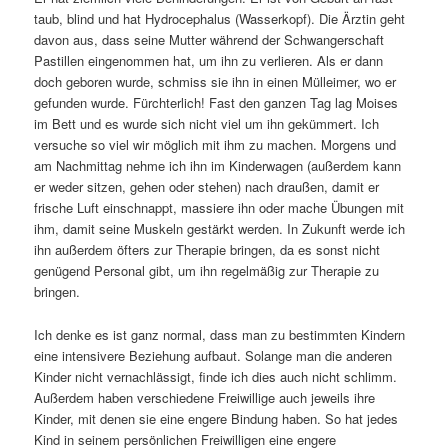
taub, blind und hat Hydrocephalus (Wasserkopf). Die Ärztin geht
davon aus, dass seine Mutter während der Schwangerschaft
Pastillen eingenommen hat, um ihn zu verlieren. Als er dann
doch geboren wurde, schmiss sie ihn in einen Mülleimer, wo er
gefunden wurde. Fürchterlich! Fast den ganzen Tag lag Moises
im Bett und es wurde sich nicht viel um ihn gekümmert. Ich
versuche so viel wir möglich mit ihm zu machen. Morgens und
am Nachmittag nehme ich ihn im Kinderwagen (außerdem kann
er weder sitzen, gehen oder stehen) nach draußen, damit er
frische Luft einschnappt, massiere ihn oder mache Übungen mit
ihm, damit seine Muskeln gestärkt werden. In Zukunft werde ich
ihn außerdem öfters zur Therapie bringen, da es sonst nicht
genügend Personal gibt, um ihn regelmäßig zur Therapie zu
bringen.
Ich denke es ist ganz normal, dass man zu bestimmten Kindern
eine intensivere Beziehung aufbaut. Solange man die anderen
Kinder nicht vernachlässigt, finde ich dies auch nicht schlimm.
Außerdem haben verschiedene Freiwillige auch jeweils ihre
Kinder, mit denen sie eine engere Bindung haben. So hat jedes
Kind in seinem persönlichen Freiwilligen eine engere