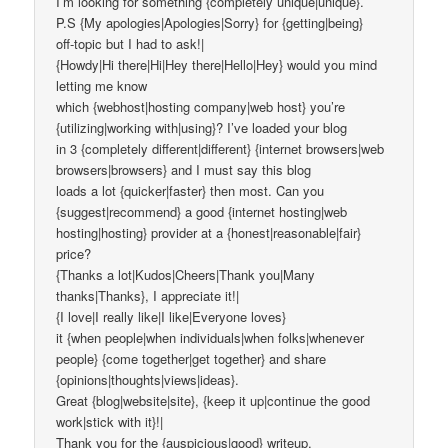
I’m looking for something {completely unique|unique}.
P.S {My apologies|Apologies|Sorry} for {getting|being}
off-topic but I had to ask!|
{Howdy|Hi there|Hi|Hey there|Hello|Hey} would you mind
letting me know
which {webhost|hosting company|web host} you’re
{utilizing|working with|using}? I’ve loaded your blog
in 3 {completely different|different} {internet browsers|web
browsers|browsers} and I must say this blog
loads a lot {quicker|faster} then most. Can you
{suggest|recommend} a good {internet hosting|web
hosting|hosting} provider at a {honest|reasonable|fair}
price?
{Thanks a lot|Kudos|Cheers|Thank you|Many
thanks|Thanks}, I appreciate it!|
{I love|I really like|I like|Everyone loves}
it {when people|when individuals|when folks|whenever
people} {come together|get together} and share
{opinions|thoughts|views|ideas}.
Great {blog|website|site}, {keep it up|continue the good
work|stick with it}!|
Thank you for the {auspicious|good} writeup.