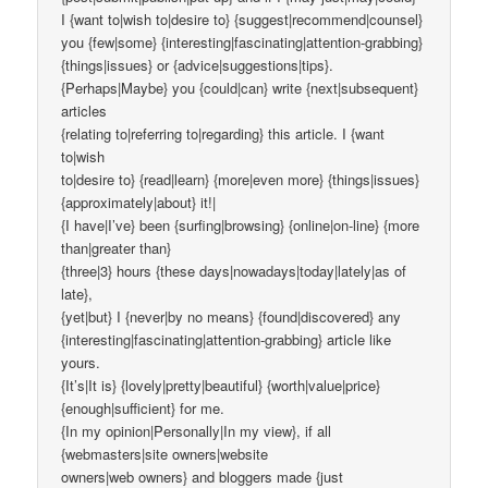
I {want to|wish to|desire to} {suggest|recommend|counsel}
you {few|some} {interesting|fascinating|attention-grabbing}
{things|issues} or {advice|suggestions|tips}.
{Perhaps|Maybe} you {could|can} write {next|subsequent}
articles
{relating to|referring to|regarding} this article. I {want
to|wish
to|desire to} {read|learn} {more|even more} {things|issues}
{approximately|about} it!|
{I have|I’ve} been {surfing|browsing} {online|on-line} {more
than|greater than}
{three|3} hours {these days|nowadays|today|lately|as of
late},
{yet|but} I {never|by no means} {found|discovered} any
{interesting|fascinating|attention-grabbing} article like
yours.
{It’s|It is} {lovely|pretty|beautiful} {worth|value|price}
{enough|sufficient} for me.
{In my opinion|Personally|In my view}, if all
{webmasters|site owners|website
owners|web owners} and bloggers made {just