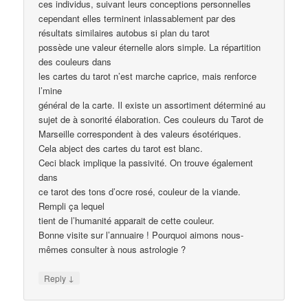
ces individus, suivant leurs conceptions personnelles
cependant elles terminent inlassablement par des
résultats similaires autobus si plan du tarot
possède une valeur éternelle alors simple. La répartition
des couleurs dans
les cartes du tarot n’est marche caprice, mais renforce
l’mine
général de la carte. Il existe un assortiment déterminé au
sujet de à sonorité élaboration. Ces couleurs du Tarot de
Marseille correspondent à des valeurs ésotériques.
Cela abject des cartes du tarot est blanc.
Ceci black implique la passivité. On trouve également
dans
ce tarot des tons d’ocre rosé, couleur de la viande.
Rempli ça lequel
tient de l’humanité apparait de cette couleur.
Bonne visite sur l’annuaire ! Pourquoi aimons nous-
mêmes consulter à nous astrologie ?
↓
Reply