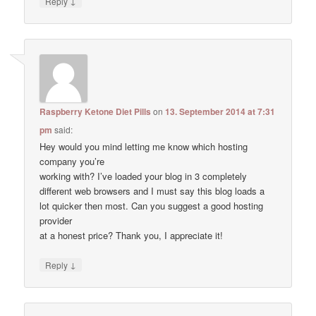
↓
Reply
Raspberry Ketone Diet Pills
on
13. September 2014 at 7:31
pm
said:
Hey would you mind letting me know which hosting
company you’re
working with? I’ve loaded your blog in 3 completely
different web browsers and I must say this blog loads a
lot quicker then most. Can you suggest a good hosting
provider
at a honest price? Thank you, I appreciate it!
↓
Reply