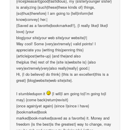
{nice|pleasant|good|fastidious}, my {sister|younger sister}
is analyzing {such|these|these kinds of} things,
{so|thus|therefore} I am going to {tell|inform|let
know|convey} her.|
{Saved as a favorite|bookmarked!!}, {I really like|I like|I
love} {your
blog|your site|your web site|your website}!|
Way cool! Some {very|extremely} valid points! I
appreciate you {writing this|penning this}
{article|post|write-up} {and the|and also
the|plus the} rest of the {site is|website is} {also
very|extremely|very|also really|really} good.|
Hi, {I do believe|I do think} {this is an excellent|this is a
great} {blog|website|web site|site}.
I stumbledupon it
{I will|I am going to|I’m going to|I
may} {come back|return|revisit}
{once again|yet again} {since I|since i have}
{bookmarked|book
marked|book-marked|saved as a favorite} it. Money and
freedom {is the best|is the greatest} way to change, may