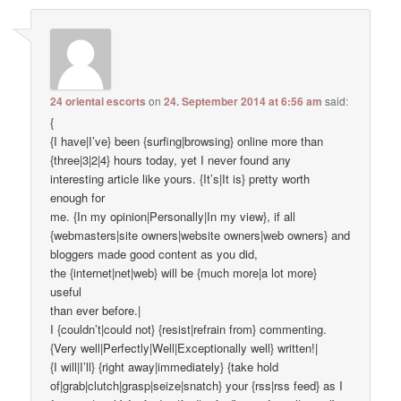
24 oriental escorts
on
24. September 2014 at 6:56 am
said:
{
{I have|I’ve} been {surfing|browsing} online more than
{three|3|2|4} hours today, yet I never found any
interesting article like yours. {It’s|It is} pretty worth
enough for
me. {In my opinion|Personally|In my view}, if all
{webmasters|site owners|website owners|web owners} and
bloggers made good content as you did,
the {internet|net|web} will be {much more|a lot more}
useful
than ever before.|
I {couldn’t|could not} {resist|refrain from} commenting.
{Very well|Perfectly|Well|Exceptionally well} written!|
{I will|I’ll} {right away|immediately} {take hold
of|grab|clutch|grasp|seize|snatch} your {rss|rss feed} as I