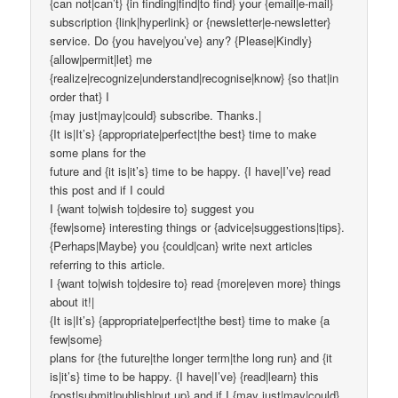
{can not|can’t} {in finding|find|to find} your {email|e-mail}
subscription {link|hyperlink} or {newsletter|e-newsletter}
service. Do {you have|you’ve} any? {Please|Kindly}
{allow|permit|let} me
{realize|recognize|understand|recognise|know} {so that|in
order that} I
{may just|may|could} subscribe. Thanks.|
{It is|It’s} {appropriate|perfect|the best} time to make
some plans for the
future and {it is|it’s} time to be happy. {I have|I’ve} read
this post and if I could
I {want to|wish to|desire to} suggest you
{few|some} interesting things or {advice|suggestions|tips}.
{Perhaps|Maybe} you {could|can} write next articles
referring to this article.
I {want to|wish to|desire to} read {more|even more} things
about it!|
{It is|It’s} {appropriate|perfect|the best} time to make {a
few|some}
plans for {the future|the longer term|the long run} and {it
is|it’s} time to be happy. {I have|I’ve} {read|learn} this
{post|submit|publish|put up} and if I {may just|may|could}