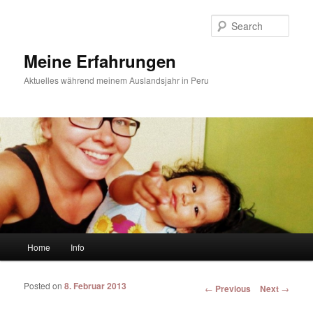
Sear
Meine Erfahrungen
Aktuelles während meinem Auslandsjahr in Peru
Main menu
Home
Info
Skip to primary content
Skip to secondary content
Posted on
8. Februar 2013
Post navigation
←
Previous
Next
→