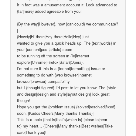
It in fact was a amusement account it. Look advanced to
{far|more} added agreeable from you!
{By the way|However}, how {can|could} we communicate?
|
{Howdy|Hi there|Hey there|Hello|Hey} just
wanted to give you a quick heads up. The {text|words} in
your {content|post|article} seem
to be running off the screen in {Ie|Internet
explorer|Chrome|Firefox|Safari|Opera}.
I’m not sure if this is a {format|formatting} issue or
something to do with {web browser|internet
browser|browser} compatibility
but I {thought|figured} I’d post to let you know. The {style
and design|design and style|layout|design} look great
though!
Hope you get the {problem|issue} {solved|resolved|fixed}
soon. {Kudos|Cheers|Many thanks|Thanks}|
This is a topic {that is|that’s|which is} {close to|near
to} my heart… {Cheers|Many thanks|Best wishes|Take
care|Thank you}!