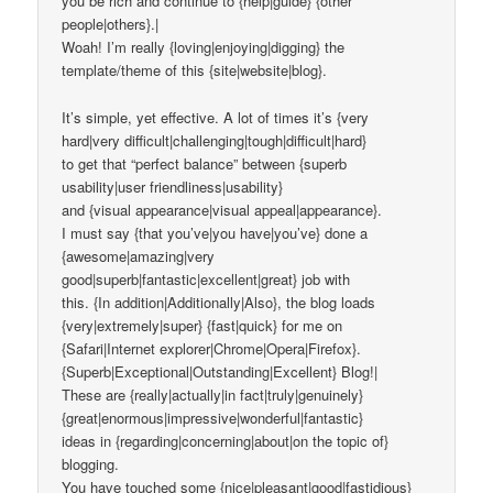
you be rich and continue to {help|guide} {other
people|others}.|
Woah! I’m really {loving|enjoying|digging} the
template/theme of this {site|website|blog}.
It’s simple, yet effective. A lot of times it’s {very
hard|very difficult|challenging|tough|difficult|hard}
to get that “perfect balance” between {superb
usability|user friendliness|usability}
and {visual appearance|visual appeal|appearance}.
I must say {that you’ve|you have|you’ve} done a
{awesome|amazing|very
good|superb|fantastic|excellent|great} job with
this. {In addition|Additionally|Also}, the blog loads
{very|extremely|super} {fast|quick} for me on
{Safari|Internet explorer|Chrome|Opera|Firefox}.
{Superb|Exceptional|Outstanding|Excellent} Blog!|
These are {really|actually|in fact|truly|genuinely}
{great|enormous|impressive|wonderful|fantastic}
ideas in {regarding|concerning|about|on the topic of}
blogging.
You have touched some {nice|pleasant|good|fastidious}