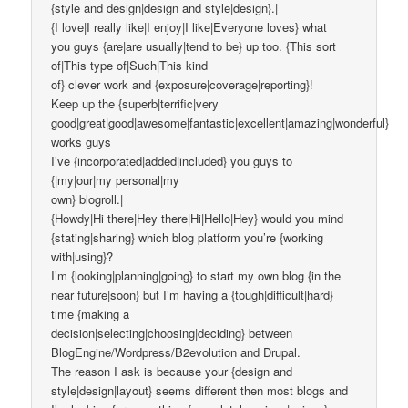
{style and design|design and style|design}.|
{I love|I really like|I enjoy|I like|Everyone loves} what
you guys {are|are usually|tend to be} up too. {This sort
of|This type of|Such|This kind
of} clever work and {exposure|coverage|reporting}!
Keep up the {superb|terrific|very
good|great|good|awesome|fantastic|excellent|amazing|wonderful}
works guys
I’ve {incorporated|added|included} you guys to
{|my|our|my personal|my
own} blogroll.|
{Howdy|Hi there|Hey there|Hi|Hello|Hey} would you mind
{stating|sharing} which blog platform you’re {working
with|using}?
I’m {looking|planning|going} to start my own blog {in the
near future|soon} but I’m having a {tough|difficult|hard}
time {making a
decision|selecting|choosing|deciding} between
BlogEngine/Wordpress/B2evolution and Drupal.
The reason I ask is because your {design and
style|design|layout} seems different then most blogs and