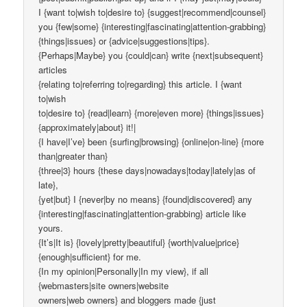
I {want to|wish to|desire to} {suggest|recommend|counsel}
you {few|some} {interesting|fascinating|attention-grabbing}
{things|issues} or {advice|suggestions|tips}.
{Perhaps|Maybe} you {could|can} write {next|subsequent}
articles
{relating to|referring to|regarding} this article. I {want
to|wish
to|desire to} {read|learn} {more|even more} {things|issues}
{approximately|about} it!|
{I have|I’ve} been {surfing|browsing} {online|on-line} {more
than|greater than}
{three|3} hours {these days|nowadays|today|lately|as of
late},
{yet|but} I {never|by no means} {found|discovered} any
{interesting|fascinating|attention-grabbing} article like
yours.
{It’s|It is} {lovely|pretty|beautiful} {worth|value|price}
{enough|sufficient} for me.
{In my opinion|Personally|In my view}, if all
{webmasters|site owners|website
owners|web owners} and bloggers made {just