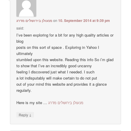
מנעולן בירושלים מדרג
on
10. September 2014 at 9:39 pm
said:
I’ve been exploring for a bit for any high quality articles or
blog
posts on this sort of space . Exploring in Yahoo I
ultimately
stumbled upon this website. Reading this info So i’m glad
to show that I’ve an incredibly good uncanny
feeling I discovered just what I needed. I such
a lot indisputably will make certain to do not put
out of your mind this website and provides it a glance
regularly.
Here is my site …
מנעולן בירושלים מדרג
↓
Reply