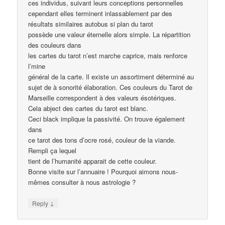
ces individus, suivant leurs conceptions personnelles
cependant elles terminent inlassablement par des
résultats similaires autobus si plan du tarot
possède une valeur éternelle alors simple. La répartition
des couleurs dans
les cartes du tarot n’est marche caprice, mais renforce
l’mine
général de la carte. Il existe un assortiment déterminé au
sujet de à sonorité élaboration. Ces couleurs du Tarot de
Marseille correspondent à des valeurs ésotériques.
Cela abject des cartes du tarot est blanc.
Ceci black implique la passivité. On trouve également
dans
ce tarot des tons d’ocre rosé, couleur de la viande.
Rempli ça lequel
tient de l’humanité apparait de cette couleur.
Bonne visite sur l’annuaire ! Pourquoi aimons nous-
mêmes consulter à nous astrologie ?
↓
Reply