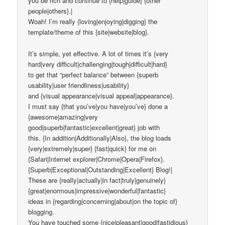
you be rich and continue to {help|guide} {other
people|others}.|
Woah! I’m really {loving|enjoying|digging} the
template/theme of this {site|website|blog}.
It’s simple, yet effective. A lot of times it’s {very
hard|very difficult|challenging|tough|difficult|hard}
to get that “perfect balance” between {superb
usability|user friendliness|usability}
and {visual appearance|visual appeal|appearance}.
I must say {that you’ve|you have|you’ve} done a
{awesome|amazing|very
good|superb|fantastic|excellent|great} job with
this. {In addition|Additionally|Also}, the blog loads
{very|extremely|super} {fast|quick} for me on
{Safari|Internet explorer|Chrome|Opera|Firefox}.
{Superb|Exceptional|Outstanding|Excellent} Blog!|
These are {really|actually|in fact|truly|genuinely}
{great|enormous|impressive|wonderful|fantastic}
ideas in {regarding|concerning|about|on the topic of}
blogging.
You have touched some {nice|pleasant|good|fastidious}