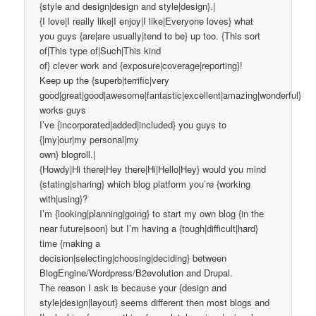
{style and design|design and style|design}.|
{I love|I really like|I enjoy|I like|Everyone loves} what
you guys {are|are usually|tend to be} up too. {This sort
of|This type of|Such|This kind
of} clever work and {exposure|coverage|reporting}!
Keep up the {superb|terrific|very
good|great|good|awesome|fantastic|excellent|amazing|wonderful}
works guys
I’ve {incorporated|added|included} you guys to
{|my|our|my personal|my
own} blogroll.|
{Howdy|Hi there|Hey there|Hi|Hello|Hey} would you mind
{stating|sharing} which blog platform you’re {working
with|using}?
I’m {looking|planning|going} to start my own blog {in the
near future|soon} but I’m having a {tough|difficult|hard}
time {making a
decision|selecting|choosing|deciding} between
BlogEngine/Wordpress/B2evolution and Drupal.
The reason I ask is because your {design and
style|design|layout} seems different then most blogs and