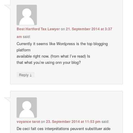
Best Hartford Tax Lawyer
on
21. September 2014 at 3:37
am
said:
Currently it ѕeemѕ like Wordρress is the top blogging
platform
avaіlable right now. (from what I’ve read) Is
that what you’re using onn your blog?
↓
Reply
voyance tarot
on
23. September 2014 at 11:53 pm
said:
De ceci fait ces interprétations peuvent substituer aide