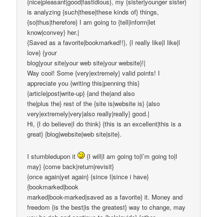
{nice|pleasant|good|fastidious}, my {sister|younger sister}
is analyzing {such|these|these kinds of} things,
{so|thus|therefore} I am going to {tell|inform|let
know|convey} her.|
{Saved as a favorite|bookmarked!!}, {I really like|I like|I
love} {your
blog|your site|your web site|your website}!|
Way cool! Some {very|extremely} valid points! I
appreciate you {writing this|penning this}
{article|post|write-up} {and the|and also
the|plus the} rest of the {site is|website is} {also
very|extremely|very|also really|really} good.|
Hi, {I do believe|I do think} {this is an excellent|this is a
great} {blog|website|web site|site}.
I stumbledupon it
{I will|I am going to|I’m going to|I
may} {come back|return|revisit}
{once again|yet again} {since I|since i have}
{bookmarked|book
marked|book-marked|saved as a favorite} it. Money and
freedom {is the best|is the greatest} way to change, may