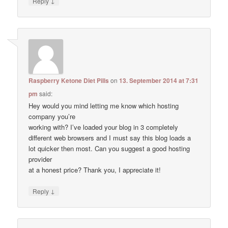
↓
Reply
Raspberry Ketone Diet Pills
on
13. September 2014 at 7:31
pm
said:
Hey would you mind letting me know which hosting
company you’re
working with? I’ve loaded your blog in 3 completely
different web browsers and I must say this blog loads a
lot quicker then most. Can you suggest a good hosting
provider
at a honest price? Thank you, I appreciate it!
↓
Reply