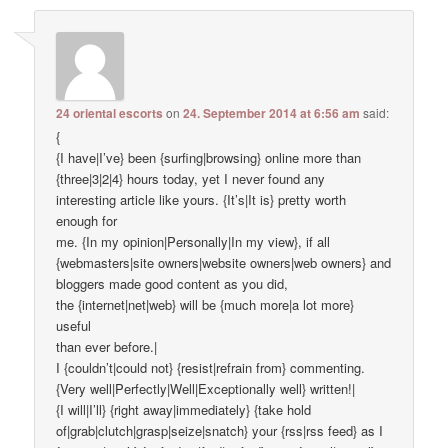
24 oriental escorts
on
24. September 2014 at 6:56 am
said:
{
{I have|I’ve} been {surfing|browsing} online more than
{three|3|2|4} hours today, yet I never found any
interesting article like yours. {It’s|It is} pretty worth
enough for
me. {In my opinion|Personally|In my view}, if all
{webmasters|site owners|website owners|web owners} and
bloggers made good content as you did,
the {internet|net|web} will be {much more|a lot more}
useful
than ever before.|
I {couldn’t|could not} {resist|refrain from} commenting.
{Very well|Perfectly|Well|Exceptionally well} written!|
{I will|I’ll} {right away|immediately} {take hold
of|grab|clutch|grasp|seize|snatch} your {rss|rss feed} as I