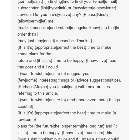
{can not|can’t} {in finding|find|to find} your {email|e-mail}
subscription {link|hyperlink} or {newsletter|e-newsletter}
service. Do {you have|you’ve} any? {Please|Kindly}
{allow|permit|let} me
{realize|recognize|understand|recognise|know} {so that|in
order that} I
{may just|may|could} subscribe. Thanks.|
{It is|It’s} {appropriate|perfect|the best} time to make
some plans for the
future and {it is|it’s} time to be happy. {I have|I’ve} read
this post and if I could
I {want to|wish to|desire to} suggest you
{few|some} interesting things or {advice|suggestions|tips}.
{Perhaps|Maybe} you {could|can} write next articles
referring to this article.
I {want to|wish to|desire to} read {more|even more} things
about it!|
{It is|It’s} {appropriate|perfect|the best} time to make {a
few|some}
plans for {the future|the longer term|the long run} and {it
is|it’s} time to be happy. {I have|I’ve} {read|learn} this
{post|submit|publish|put up} and if I {may just|may|could}