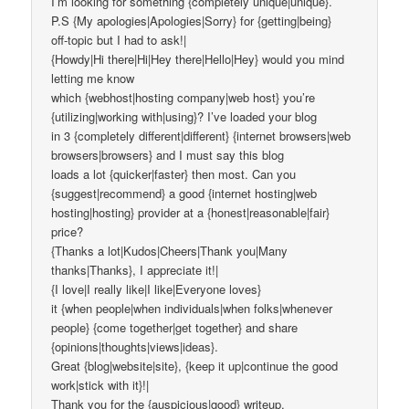
I’m looking for something {completely unique|unique}.
P.S {My apologies|Apologies|Sorry} for {getting|being}
off-topic but I had to ask!|
{Howdy|Hi there|Hi|Hey there|Hello|Hey} would you mind
letting me know
which {webhost|hosting company|web host} you’re
{utilizing|working with|using}? I’ve loaded your blog
in 3 {completely different|different} {internet browsers|web
browsers|browsers} and I must say this blog
loads a lot {quicker|faster} then most. Can you
{suggest|recommend} a good {internet hosting|web
hosting|hosting} provider at a {honest|reasonable|fair}
price?
{Thanks a lot|Kudos|Cheers|Thank you|Many
thanks|Thanks}, I appreciate it!|
{I love|I really like|I like|Everyone loves}
it {when people|when individuals|when folks|whenever
people} {come together|get together} and share
{opinions|thoughts|views|ideas}.
Great {blog|website|site}, {keep it up|continue the good
work|stick with it}!|
Thank you for the {auspicious|good} writeup.