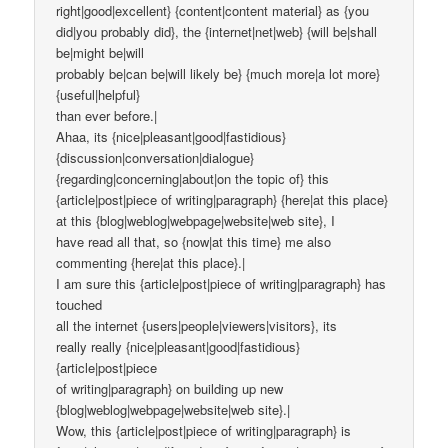
right|good|excellent} {content|content material} as {you
did|you probably did}, the {internet|net|web} {will be|shall
be|might be|will
probably be|can be|will likely be} {much more|a lot more}
{useful|helpful}
than ever before.|
Ahaa, its {nice|pleasant|good|fastidious}
{discussion|conversation|dialogue}
{regarding|concerning|about|on the topic of} this
{article|post|piece of writing|paragraph} {here|at this place}
at this {blog|weblog|webpage|website|web site}, I
have read all that, so {now|at this time} me also
commenting {here|at this place}.|
I am sure this {article|post|piece of writing|paragraph} has
touched
all the internet {users|people|viewers|visitors}, its
really really {nice|pleasant|good|fastidious}
{article|post|piece
of writing|paragraph} on building up new
{blog|weblog|webpage|website|web site}.|
Wow, this {article|post|piece of writing|paragraph} is