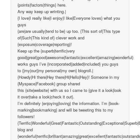
{points|factors|things} here.
Any way keep up wrinting.|
{I love|I really like|I enjoy|I like|Everyone loves} what you
guys
{are|are usually|tend to be} up too. {This sort of|This type
of|Such|This kind of} clever work and
{exposure|coverage|reporting}!
Keep up the {superb|terrific|very
good|great|good|awesome|fantastic|excellent|amazing|wonderful}
works guys I’ve {incorporated||added|included} you guys
to {|my|our||my personal|my own} blogroll.|
{Howdy|Hi there|Hey there|Hi|Hello|Hey}! Someone in my
{Myspace|Facebook} group shared
this {site|website} with us so I came to {give it a look|look
it over|take a look|check it out}.
I’m definitely {enjoying|loving} the information. I’m {book-
marking|bookmarking} and will be tweeting this to my
followers!
{Terrific|Wonderful|Great|Fantastic|Outstanding|Exceptional|Superb|
blog and
{wonderful|terrific|brilliant|amazing|great|excellent|fantastic|outstand