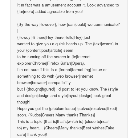
It in fact was a amusement account it. Look advanced to
{far|more} added agreeable from you!
{By the way|However}, how {can|could} we communicate?
|
{Howdy|Hi there|Hey there|Hello|Hey} just
wanted to give you a quick heads up. The {text|words} in
your {content|post|article} seem
to be running off the screen in {Ie|Internet
explorer|Chrome|Firefox|Safari|Opera}.
I’m not sure if this is a {format|formatting} issue or
something to do with {web browser|internet
browser|browser} compatibility
but I {thought|figured} I’d post to let you know. The {style
and design|design and style|layout|design} look great
though!
Hope you get the {problem|issue} {solved|resolved|fixed}
soon. {Kudos|Cheers|Many thanks|Thanks}|
This is a topic {that is|that’s|which is} {close to|near
to} my heart… {Cheers|Many thanks|Best wishes|Take
care|Thank you}!