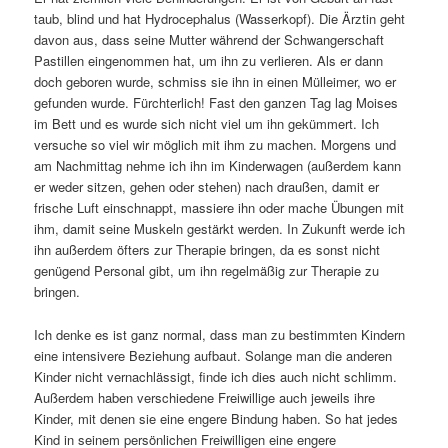
taub, blind und hat Hydrocephalus (Wasserkopf). Die Ärztin geht
davon aus, dass seine Mutter während der Schwangerschaft
Pastillen eingenommen hat, um ihn zu verlieren. Als er dann
doch geboren wurde, schmiss sie ihn in einen Mülleimer, wo er
gefunden wurde. Fürchterlich! Fast den ganzen Tag lag Moises
im Bett und es wurde sich nicht viel um ihn gekümmert. Ich
versuche so viel wir möglich mit ihm zu machen. Morgens und
am Nachmittag nehme ich ihn im Kinderwagen (außerdem kann
er weder sitzen, gehen oder stehen) nach draußen, damit er
frische Luft einschnappt, massiere ihn oder mache Übungen mit
ihm, damit seine Muskeln gestärkt werden. In Zukunft werde ich
ihn außerdem öfters zur Therapie bringen, da es sonst nicht
genügend Personal gibt, um ihn regelmäßig zur Therapie zu
bringen.
Ich denke es ist ganz normal, dass man zu bestimmten Kindern
eine intensivere Beziehung aufbaut. Solange man die anderen
Kinder nicht vernachlässigt, finde ich dies auch nicht schlimm.
Außerdem haben verschiedene Freiwillige auch jeweils ihre
Kinder, mit denen sie eine engere Bindung haben. So hat jedes
Kind in seinem persönlichen Freiwilligen eine engere