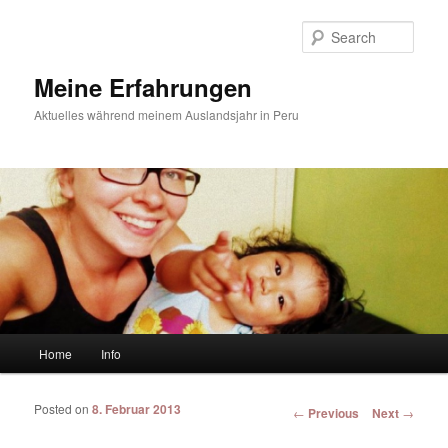
Sear
Meine Erfahrungen
Aktuelles während meinem Auslandsjahr in Peru
Main menu
Home
Info
Skip to primary content
Skip to secondary content
Posted on
8. Februar 2013
Post navigation
←
Previous
Next
→