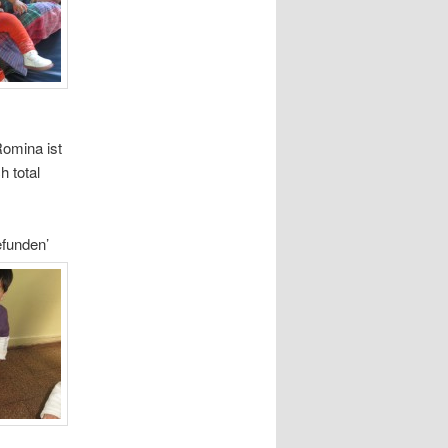
omina ist
h total
efunden’