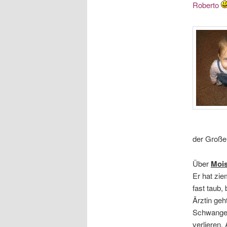
Roberto
der Großel
Über
Moi
Er hat zie
fast taub,
Ärztin geh
Schwanger
verlieren.