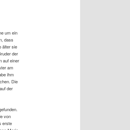
ine um ein
n, dass
 älter sie
Bruder der
n auf einer
ister am
habe ihm
chen. Die
auf der
gefunden.
de von
s erste