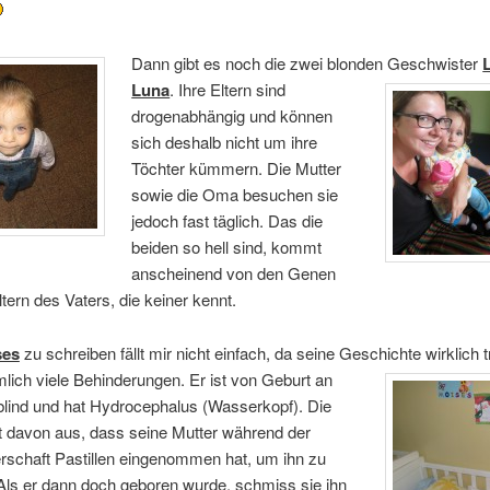
Dann gibt es noch die zwei blonden Geschwister
Luna
.
Ihre Eltern sind
drogenabhängig und können
sich deshalb nicht um ihre
Töchter kümmern. Die Mutter
sowie die Oma besuchen sie
jedoch fast täglich. Das die
beiden so hell sind, kommt
anscheinend von den Genen
tern des Vaters, die keiner kennt.
ses
zu schreiben fällt mir nicht einfach, da seine Geschichte wirklich tr
mlich viele Behinderungen. Er ist von Geburt an
 blind und hat Hydrocephalus (Wasserkopf). Die
t davon aus, dass seine Mutter während der
schaft Pastillen eingenommen hat, um ihn zu
 Als er dann doch geboren wurde, schmiss sie ihn