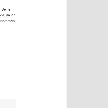
. Seine
da, da ich
ggenommen,