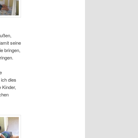
außen,
damit seine
e bringen,
ringen.
e
ich dies
 Kinder,
ichen