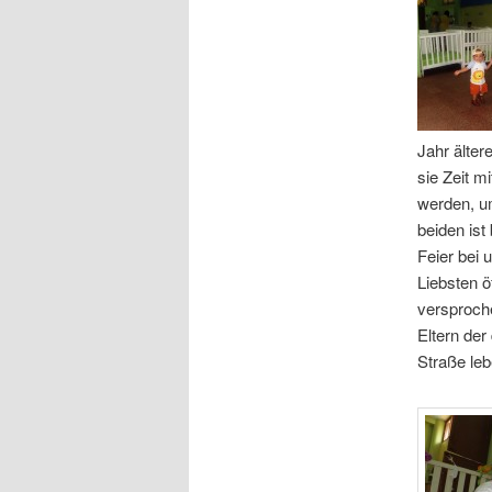
Jahr älter
sie Zeit m
werden, um
beiden ist
Feier bei 
Liebsten ö
versproch
Eltern der
Straße leb