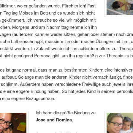
ülleimer, wo er gefunden wurde. Fürchterlich! Fast
 Tag lag Moises im Bett und es wurde sich nicht
n gekümmert. Ich versuche so viel wir möglich mit
chen. Morgens und am Nachmittag nehme ich ihn
wagen (außerdem kann er weder sitzen, gehen oder stehen) nach dr
rische Luft einschnappt, massiere ihn oder mache Übungen mit ihm, 
stärkt werden. In Zukunft werde ich ihn außerdem öfters zur Therapi
t nicht genügend Personal gibt, um ihn regelmäßig zur Therapie zu b
es ist ganz normal, dass man zu bestimmten Kindern eine intensiver
aufbaut. Solange man die anderen Kinder nicht vernachlässigt, finde 
 schlimm. Außerdem haben verschiedene Freiwillige auch jeweils ihre
sie eine engere Bindung haben. So hat jedes Kind in seinem persönl
en eine engere Bezugsperson.
Ich habe die größte Bindung zu
Jose und Romina
.