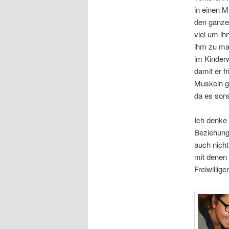
in einen M
den ganzen
viel um ih
ihm zu ma
im Kinder
damit er f
Muskeln ge
da es sons
Ich denke 
Beziehung 
auch nicht
mit denen 
Freiwillig