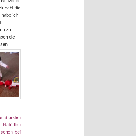
dass Maria
ck echt die
 habe ich
t
ren zu
noch die
ssen.
hs Stunden
. Natürlich
a schon bei