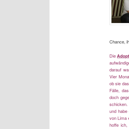
Chance, ih
Die
Adopt
aufwändig
darauf wa
Vier Mona
ob sie das
Fälle, da
doch gege
schicken. 
und habe 
von Lima e
hoffe ich,