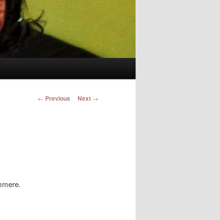
Post navigation
←
Previous
Next
→
ümmere.