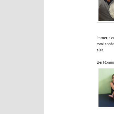
immer ziem
total anhä
süß.
Bei Romi