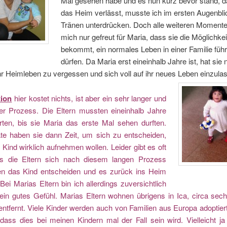
Mal gesehen habe und es nun kurz bevor stand, 
das Heim verlässt, musste ich im ersten Augenbli
Tränen unterdrücken. Doch alle weiteren Momente
mich nur gefreut für Maria, dass sie die Möglichkei
bekommt, ein normales Leben in einer Familie füh
dürfen. Da Maria erst eineinhalb Jahre ist, hat sie 
r Heimleben zu vergessen und sich voll auf ihr neues Leben einzula
ion
hier kostet nichts, ist aber ein sehr langer und
er Prozess. Die Eltern mussten eineinhalb Jahre
rten, bis sie Maria das erste Mal sehen durften.
te haben sie dann Zeit, um sich zu entscheiden,
 Kind wirklich aufnehmen wollen. Leider gibt es oft
ss die Eltern sich nach diesem langen Prozess
n das Kind entscheiden und es zurück ins Heim
Bei Marias Eltern bin ich allerdings zuversichtlich
ein gutes Gefühl. Marias Eltern wohnen übrigens in Ica, circa sec
ntfernt. Viele Kinder werden auch von Familien aus Europa adoptiert
 dass dies bei meinen Kindern mal der Fall sein wird. Vielleicht j