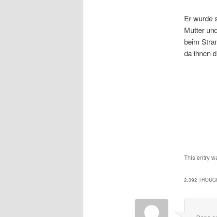
Er wurde s
Mutter und
beim Stra
da ihnen d
This entry w
2.392 THOUG