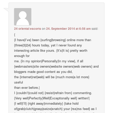
24 oriental escorts
on
24. September 2014 at 6:56 am
said:
{
{I have|I’ve} been {surfing|browsing} online more than
{three|3|2|4} hours today, yet I never found any
interesting article like yours. {It’s|It is} pretty worth
enough for
me. {In my opinion|Personally|In my view}, if all
{webmasters|site owners|website owners|web owners} and
bloggers made good content as you did,
the {internet|net|web} will be {much more|a lot more}
useful
than ever before.|
I {couldn’t|could not} {resist|refrain from} commenting.
{Very well|Perfectly|Well|Exceptionally well} written!|
{I will|I’ll} {right away|immediately} {take hold
of|grab|clutch|grasp|seize|snatch} your {rss|rss feed} as I