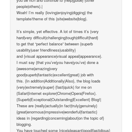
you be rich and continue to {help|guide} {other
people|others}.|
Woah! I’m really {loving|enjoying|digging} the
template/theme of this {site|website|blog}.
It’s simple, yet effective. A lot of times it’s {very
hard|very difficult|challenging|tough|difficult|hard}
to get that “perfect balance” between {superb
usability|user friendliness|usability}
and {visual appearance|visual appeal|appearance}.
I must say {that you’ve|you have|you’ve} done a
{awesome|amazing|very
good|superb|fantastic|excellent|great} job with
this. {In addition|Additionally|Also}, the blog loads
{very|extremely|super} {fast|quick} for me on
{Safari|Internet explorer|Chrome|Opera|Firefox}.
{Superb|Exceptional|Outstanding|Excellent} Blog!|
These are {really|actually|in fact|truly|genuinely}
{great|enormous|impressive|wonderful|fantastic}
ideas in {regarding|concerning|about|on the topic of}
blogging.
You have touched some {nice|pleasant|good|fastidious}