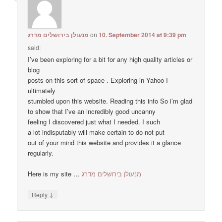
מנעולן בירושלים מדרג
on
10. September 2014 at 9:39 pm
said:
I’ve been exploring for a bit for any high quality articles or
blog
posts on this sort of space . Exploring in Yahoo I
ultimately
stumbled upon this website. Reading this info So i’m glad
to show that I’ve an incredibly good uncanny
feeling I discovered just what I needed. I such
a lot indisputably will make certain to do not put
out of your mind this website and provides it a glance
regularly.
Here is my site …
מנעולן בירושלים מדרג
↓
Reply