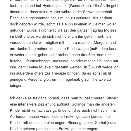
taub, blind und hat Hydrocephalus (Wasserkopf). Die Ärztin geht
davon aus, dass seine Mutter während der Schwangerschaft
Pastillen eingenommen hat, um ihn zu verlieren. Als er dann
doch geboren wurde, schmiss sie ihn in einen Mülleimer, wo er
gefunden wurde. Fürchterlich! Fast den ganzen Tag lag Moises
im Bett und es wurde sich nicht viel um ihn gekümmert. Ich
versuche so viel wir möglich mit ihm zu machen. Morgens und
am Nachmittag nehme ich ihn im Kinderwagen (außerdem kann
er weder sitzen, gehen oder stehen) nach draußen, damit er
frische Luft einschnappt, massiere ihn oder mache Übungen mit
ihm, damit seine Muskeln gestärkt werden. In Zukunft werde ich
ihn außerdem öfters zur Therapie bringen, da es sonst nicht
genügend Personal gibt, um ihn regelmäßig zur Therapie zu
bringen.
Ich denke es ist ganz normal, dass man zu bestimmten Kindern
eine intensivere Beziehung aufbaut. Solange man die anderen
Kinder nicht vernachlässigt, finde ich dies auch nicht schlimm.
Außerdem haben verschiedene Freiwillige auch jeweils ihre
Kinder, mit denen sie eine engere Bindung haben. So hat jedes
Kind in seinem persönlichen Freiwilligen eine engere