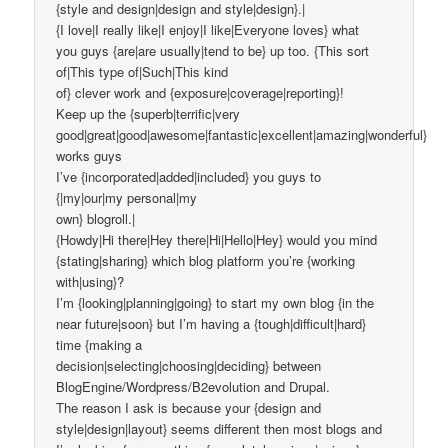
{style and design|design and style|design}.|
{I love|I really like|I enjoy|I like|Everyone loves} what
you guys {are|are usually|tend to be} up too. {This sort
of|This type of|Such|This kind
of} clever work and {exposure|coverage|reporting}!
Keep up the {superb|terrific|very
good|great|good|awesome|fantastic|excellent|amazing|wonderful}
works guys
I’ve {incorporated|added|included} you guys to
{|my|our|my personal|my
own} blogroll.|
{Howdy|Hi there|Hey there|Hi|Hello|Hey} would you mind
{stating|sharing} which blog platform you’re {working
with|using}?
I’m {looking|planning|going} to start my own blog {in the
near future|soon} but I’m having a {tough|difficult|hard}
time {making a
decision|selecting|choosing|deciding} between
BlogEngine/Wordpress/B2evolution and Drupal.
The reason I ask is because your {design and
style|design|layout} seems different then most blogs and