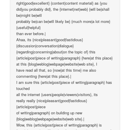
right|good|excellent} {content|content material} as {you
did|you probably did}, the {internet|net|web} {will be|shall
be|might be|will
probably be|can be|will likely be} {much more|a lot more}
{useful|helpful}
than ever before.|
Ahaa, its {nice|pleasant|good|fastidious}
{discussion|conversation|dialogue}
{regarding|concerning|about|on the topic of} this
{article|post|piece of writing|paragraph} {here|at this place}
at this {blog|weblog|webpage|website|web site}, I
have read all that, so {now|at this time} me also
commenting {here|at this place}.|
I am sure this {article|post|piece of writing|paragraph} has
touched
all the internet {users|people|viewers|visitors}, its
really really {nice|pleasant|good|fastidious}
{article|post|piece
of writing|paragraph} on building up new
{blog|weblog|webpage|website|web site}.|
Wow, this {article|post|piece of writing|paragraph} is