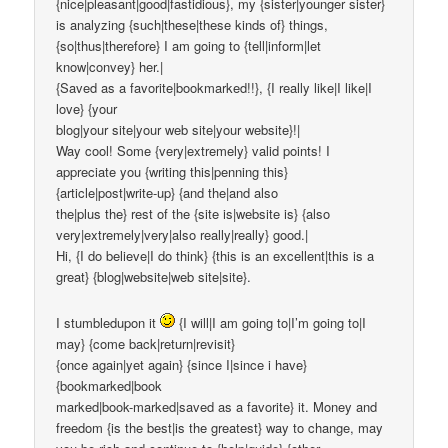
{nice|pleasant|good|fastidious}, my {sister|younger sister}
is analyzing {such|these|these kinds of} things,
{so|thus|therefore} I am going to {tell|inform|let
know|convey} her.|
{Saved as a favorite|bookmarked!!}, {I really like|I like|I
love} {your
blog|your site|your web site|your website}!|
Way cool! Some {very|extremely} valid points! I
appreciate you {writing this|penning this}
{article|post|write-up} {and the|and also
the|plus the} rest of the {site is|website is} {also
very|extremely|very|also really|really} good.|
Hi, {I do believe|I do think} {this is an excellent|this is a
great} {blog|website|web site|site}.
I stumbledupon it
{I will|I am going to|I’m going to|I
may} {come back|return|revisit}
{once again|yet again} {since I|since i have}
{bookmarked|book
marked|book-marked|saved as a favorite} it. Money and
freedom {is the best|is the greatest} way to change, may