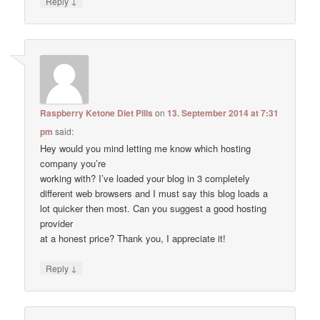
↓
Reply
Raspberry Ketone Diet Pills
on
13. September 2014 at 7:31
pm
said:
Hey would you mind letting me know which hosting
company you’re
working with? I’ve loaded your blog in 3 completely
different web browsers and I must say this blog loads a
lot quicker then most. Can you suggest a good hosting
provider
at a honest price? Thank you, I appreciate it!
↓
Reply