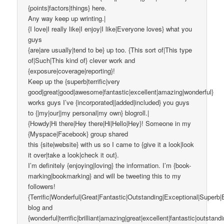
{points|factors|things} here.
Any way keep up wrinting.|
{I love|I really like|I enjoy|I like|Everyone loves} what you
guys
{are|are usually|tend to be} up too. {This sort of|This type
of|Such|This kind of} clever work and
{exposure|coverage|reporting}!
Keep up the {superb|terrific|very
good|great|good|awesome|fantastic|excellent|amazing|wonderful}
works guys I’ve {incorporated||added|included} you guys
to {|my|our||my personal|my own} blogroll.|
{Howdy|Hi there|Hey there|Hi|Hello|Hey}! Someone in my
{Myspace|Facebook} group shared
this {site|website} with us so I came to {give it a look|look
it over|take a look|check it out}.
I’m definitely {enjoying|loving} the information. I’m {book-
marking|bookmarking} and will be tweeting this to my
followers!
{Terrific|Wonderful|Great|Fantastic|Outstanding|Exceptional|Superb|
blog and
{wonderful|terrific|brilliant|amazing|great|excellent|fantastic|outstand