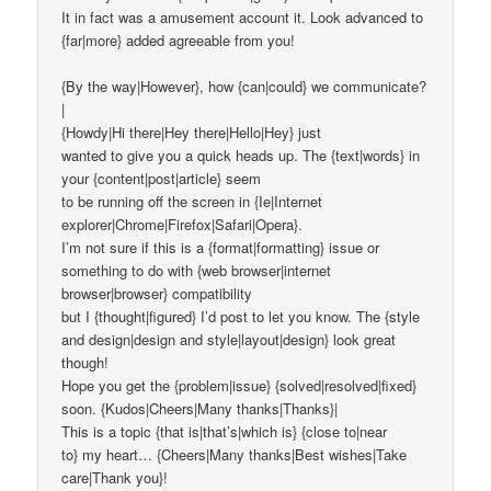
It in fact was a amusement account it. Look advanced to
{far|more} added agreeable from you!
{By the way|However}, how {can|could} we communicate?
|
{Howdy|Hi there|Hey there|Hello|Hey} just
wanted to give you a quick heads up. The {text|words} in
your {content|post|article} seem
to be running off the screen in {Ie|Internet
explorer|Chrome|Firefox|Safari|Opera}.
I’m not sure if this is a {format|formatting} issue or
something to do with {web browser|internet
browser|browser} compatibility
but I {thought|figured} I’d post to let you know. The {style
and design|design and style|layout|design} look great
though!
Hope you get the {problem|issue} {solved|resolved|fixed}
soon. {Kudos|Cheers|Many thanks|Thanks}|
This is a topic {that is|that’s|which is} {close to|near
to} my heart… {Cheers|Many thanks|Best wishes|Take
care|Thank you}!