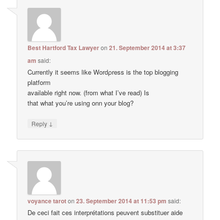
Best Hartford Tax Lawyer
on
21. September 2014 at 3:37
am
said:
Currently it ѕeemѕ like Wordρress is the top blogging
platform
avaіlable right now. (from what I’ve read) Is
that what you’re using onn your blog?
↓
Reply
voyance tarot
on
23. September 2014 at 11:53 pm
said:
De ceci fait ces interprétations peuvent substituer aide