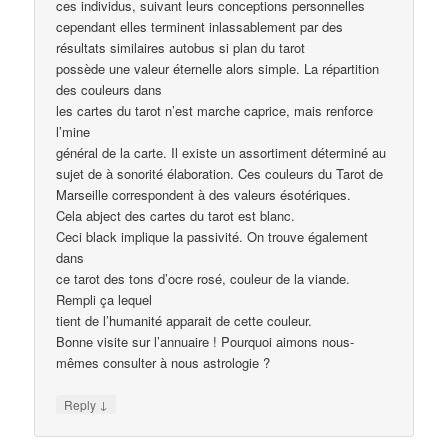
ces individus, suivant leurs conceptions personnelles
cependant elles terminent inlassablement par des
résultats similaires autobus si plan du tarot
possède une valeur éternelle alors simple. La répartition
des couleurs dans
les cartes du tarot n’est marche caprice, mais renforce
l’mine
général de la carte. Il existe un assortiment déterminé au
sujet de à sonorité élaboration. Ces couleurs du Tarot de
Marseille correspondent à des valeurs ésotériques.
Cela abject des cartes du tarot est blanc.
Ceci black implique la passivité. On trouve également
dans
ce tarot des tons d’ocre rosé, couleur de la viande.
Rempli ça lequel
tient de l’humanité apparait de cette couleur.
Bonne visite sur l’annuaire ! Pourquoi aimons nous-
mêmes consulter à nous astrologie ?
↓
Reply