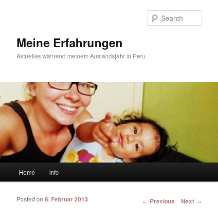
Sear
Meine Erfahrungen
Aktuelles während meinem Auslandsjahr in Peru
Main menu
Home
Info
Skip to primary content
Skip to secondary content
Posted on
8. Februar 2013
Post navigation
←
Previous
Next
→