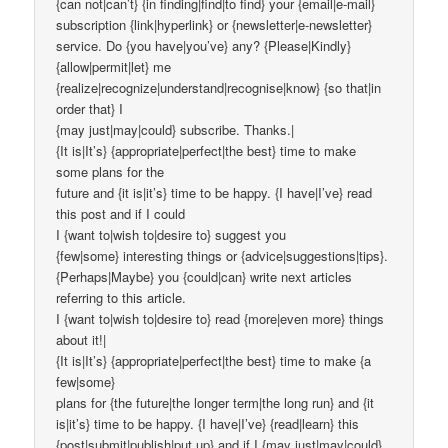
{can not|can’t} {in finding|find|to find} your {email|e-mail}
subscription {link|hyperlink} or {newsletter|e-newsletter}
service. Do {you have|you’ve} any? {Please|Kindly}
{allow|permit|let} me
{realize|recognize|understand|recognise|know} {so that|in
order that} I
{may just|may|could} subscribe. Thanks.|
{It is|It’s} {appropriate|perfect|the best} time to make
some plans for the
future and {it is|it’s} time to be happy. {I have|I’ve} read
this post and if I could
I {want to|wish to|desire to} suggest you
{few|some} interesting things or {advice|suggestions|tips}.
{Perhaps|Maybe} you {could|can} write next articles
referring to this article.
I {want to|wish to|desire to} read {more|even more} things
about it!|
{It is|It’s} {appropriate|perfect|the best} time to make {a
few|some}
plans for {the future|the longer term|the long run} and {it
is|it’s} time to be happy. {I have|I’ve} {read|learn} this
{post|submit|publish|put up} and if I {may just|may|could}