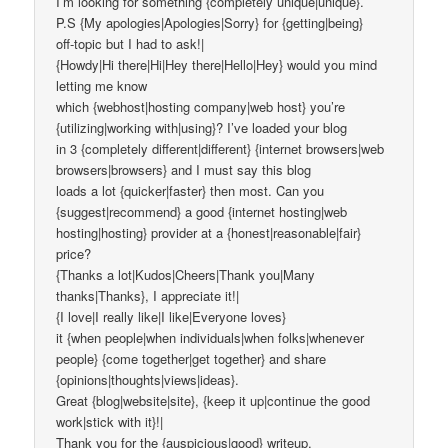
I’m looking for something {completely unique|unique}.
P.S {My apologies|Apologies|Sorry} for {getting|being}
off-topic but I had to ask!|
{Howdy|Hi there|Hi|Hey there|Hello|Hey} would you mind
letting me know
which {webhost|hosting company|web host} you’re
{utilizing|working with|using}? I’ve loaded your blog
in 3 {completely different|different} {internet browsers|web
browsers|browsers} and I must say this blog
loads a lot {quicker|faster} then most. Can you
{suggest|recommend} a good {internet hosting|web
hosting|hosting} provider at a {honest|reasonable|fair}
price?
{Thanks a lot|Kudos|Cheers|Thank you|Many
thanks|Thanks}, I appreciate it!|
{I love|I really like|I like|Everyone loves}
it {when people|when individuals|when folks|whenever
people} {come together|get together} and share
{opinions|thoughts|views|ideas}.
Great {blog|website|site}, {keep it up|continue the good
work|stick with it}!|
Thank you for the {auspicious|good} writeup.