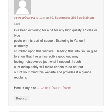
מנעולן בירושלים מדרג
on
10. September 2014 at 9:39 pm
said:
I’ve been exploring for a bit for any high quality articles or
blog
posts on this sort of space . Exploring in Yahoo I
ultimately
stumbled upon this website. Reading this info So i’m glad
to show that I’ve an incredibly good uncanny
feeling I discovered just what I needed. I such
a lot indisputably will make certain to do not put
out of your mind this website and provides it a glance
regularly.
Here is my site …
מנעולן בירושלים מדרג
↓
Reply