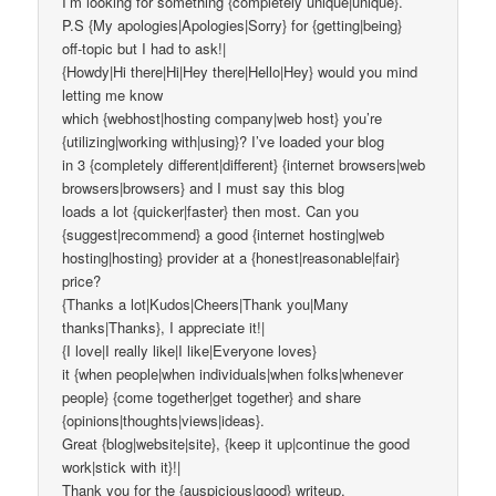
I’m looking for something {completely unique|unique}.
P.S {My apologies|Apologies|Sorry} for {getting|being}
off-topic but I had to ask!|
{Howdy|Hi there|Hi|Hey there|Hello|Hey} would you mind
letting me know
which {webhost|hosting company|web host} you’re
{utilizing|working with|using}? I’ve loaded your blog
in 3 {completely different|different} {internet browsers|web
browsers|browsers} and I must say this blog
loads a lot {quicker|faster} then most. Can you
{suggest|recommend} a good {internet hosting|web
hosting|hosting} provider at a {honest|reasonable|fair}
price?
{Thanks a lot|Kudos|Cheers|Thank you|Many
thanks|Thanks}, I appreciate it!|
{I love|I really like|I like|Everyone loves}
it {when people|when individuals|when folks|whenever
people} {come together|get together} and share
{opinions|thoughts|views|ideas}.
Great {blog|website|site}, {keep it up|continue the good
work|stick with it}!|
Thank you for the {auspicious|good} writeup.