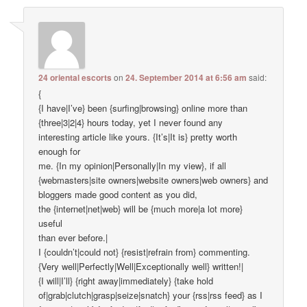
24 oriental escorts
on
24. September 2014 at 6:56 am
said:
{
{I have|I’ve} been {surfing|browsing} online more than
{three|3|2|4} hours today, yet I never found any
interesting article like yours. {It’s|It is} pretty worth
enough for
me. {In my opinion|Personally|In my view}, if all
{webmasters|site owners|website owners|web owners} and
bloggers made good content as you did,
the {internet|net|web} will be {much more|a lot more}
useful
than ever before.|
I {couldn’t|could not} {resist|refrain from} commenting.
{Very well|Perfectly|Well|Exceptionally well} written!|
{I will|I’ll} {right away|immediately} {take hold
of|grab|clutch|grasp|seize|snatch} your {rss|rss feed} as I