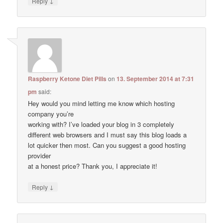
↓
Reply
Raspberry Ketone Diet Pills
on
13. September 2014 at 7:31
pm
said:
Hey would you mind letting me know which hosting
company you’re
working with? I’ve loaded your blog in 3 completely
different web browsers and I must say this blog loads a
lot quicker then most. Can you suggest a good hosting
provider
at a honest price? Thank you, I appreciate it!
↓
Reply