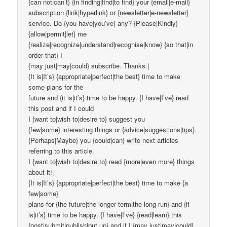
{can not|can’t} {in finding|find|to find} your {email|e-mail}
subscription {link|hyperlink} or {newsletter|e-newsletter}
service. Do {you have|you’ve} any? {Please|Kindly}
{allow|permit|let} me
{realize|recognize|understand|recognise|know} {so that|in
order that} I
{may just|may|could} subscribe. Thanks.|
{It is|It’s} {appropriate|perfect|the best} time to make
some plans for the
future and {it is|it’s} time to be happy. {I have|I’ve} read
this post and if I could
I {want to|wish to|desire to} suggest you
{few|some} interesting things or {advice|suggestions|tips}.
{Perhaps|Maybe} you {could|can} write next articles
referring to this article.
I {want to|wish to|desire to} read {more|even more} things
about it!|
{It is|It’s} {appropriate|perfect|the best} time to make {a
few|some}
plans for {the future|the longer term|the long run} and {it
is|it’s} time to be happy. {I have|I’ve} {read|learn} this
{post|submit|publish|put up} and if I {may just|may|could}