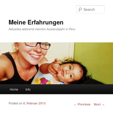
Sear
Meine Erfahrungen
Aktuelles während meinem Auslandsjahr in Peru
Main menu
Home
Info
Skip to primary content
Skip to secondary content
Posted on
8. Februar 2013
Post navigation
←
Previous
Next
→