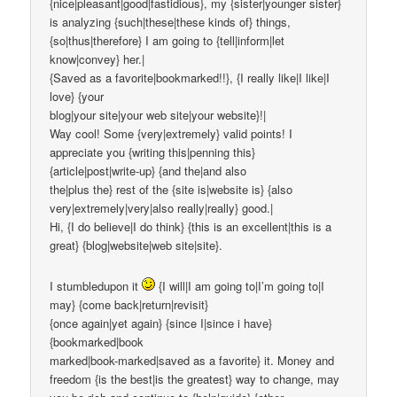
{nice|pleasant|good|fastidious}, my {sister|younger sister}
is analyzing {such|these|these kinds of} things,
{so|thus|therefore} I am going to {tell|inform|let
know|convey} her.|
{Saved as a favorite|bookmarked!!}, {I really like|I like|I
love} {your
blog|your site|your web site|your website}!|
Way cool! Some {very|extremely} valid points! I
appreciate you {writing this|penning this}
{article|post|write-up} {and the|and also
the|plus the} rest of the {site is|website is} {also
very|extremely|very|also really|really} good.|
Hi, {I do believe|I do think} {this is an excellent|this is a
great} {blog|website|web site|site}.
I stumbledupon it
{I will|I am going to|I’m going to|I
may} {come back|return|revisit}
{once again|yet again} {since I|since i have}
{bookmarked|book
marked|book-marked|saved as a favorite} it. Money and
freedom {is the best|is the greatest} way to change, may