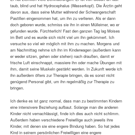
taub, blind und hat Hydrocephalus (Wasserkopf). Die Ärztin geht
davon aus, dass seine Mutter während der Schwangerschaft
Pastillen eingenommen hat, um ihn zu verlieren. Als er dann
doch geboren wurde, schmiss sie ihn in einen Mülleimer, wo er
gefunden wurde. Fürchterlich! Fast den ganzen Tag lag Moises
im Bett und es wurde sich nicht viel um ihn gekümmert. Ich
versuche so viel wir möglich mit ihm zu machen. Morgens und
am Nachmittag nehme ich ihn im Kinderwagen (außerdem kann
er weder sitzen, gehen oder stehen) nach draußen, damit er
frische Luft einschnappt, massiere ihn oder mache Übungen mit
ihm, damit seine Muskeln gestärkt werden. In Zukunft werde ich
ihn außerdem öfters zur Therapie bringen, da es sonst nicht
genügend Personal gibt, um ihn regelmäßig zur Therapie zu
bringen.
Ich denke es ist ganz normal, dass man zu bestimmten Kindern
eine intensivere Beziehung aufbaut. Solange man die anderen
Kinder nicht vernachlässigt, finde ich dies auch nicht schlimm.
Außerdem haben verschiedene Freiwillige auch jeweils ihre
Kinder, mit denen sie eine engere Bindung haben. So hat jedes
Kind in seinem persönlichen Freiwilligen eine engere