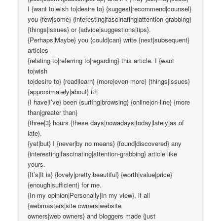
I {want to|wish to|desire to} {suggest|recommend|counsel}
you {few|some} {interesting|fascinating|attention-grabbing}
{things|issues} or {advice|suggestions|tips}.
{Perhaps|Maybe} you {could|can} write {next|subsequent}
articles
{relating to|referring to|regarding} this article. I {want
to|wish
to|desire to} {read|learn} {more|even more} {things|issues}
{approximately|about} it!|
{I have|I’ve} been {surfing|browsing} {online|on-line} {more
than|greater than}
{three|3} hours {these days|nowadays|today|lately|as of
late},
{yet|but} I {never|by no means} {found|discovered} any
{interesting|fascinating|attention-grabbing} article like
yours.
{It’s|It is} {lovely|pretty|beautiful} {worth|value|price}
{enough|sufficient} for me.
{In my opinion|Personally|In my view}, if all
{webmasters|site owners|website
owners|web owners} and bloggers made {just