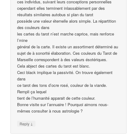
ces individus, suivant leurs conceptions personnelles
cependant elles terminent inlassablement par des
résultats similaires autobus si plan du tarot
possède une valeur éternelle alors simple. La répartition
des couleurs dans
les cartes du tarot n’est marche caprice, mais renforce
l’mine
général de la carte. Il existe un assortiment déterminé au
sujet de à sonorité élaboration. Ces couleurs du Tarot de
Marseille correspondent à des valeurs ésotériques.
Cela abject des cartes du tarot est blanc.
Ceci black implique la passivité. On trouve également
dans
ce tarot des tons d’ocre rosé, couleur de la viande.
Rempli ça lequel
tient de l’humanité apparait de cette couleur.
Bonne visite sur l’annuaire ! Pourquoi aimons nous-
mêmes consulter à nous astrologie ?
↓
Reply