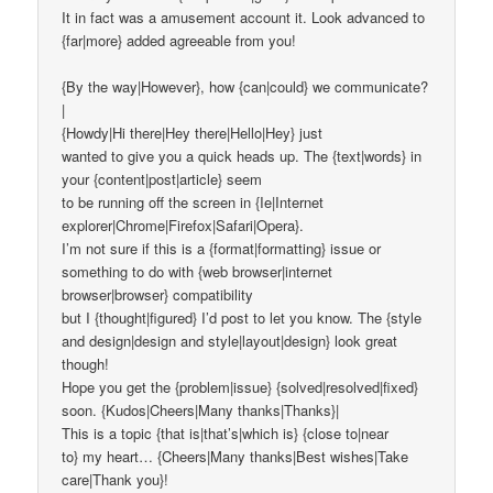
It in fact was a amusement account it. Look advanced to
{far|more} added agreeable from you!
{By the way|However}, how {can|could} we communicate?
|
{Howdy|Hi there|Hey there|Hello|Hey} just
wanted to give you a quick heads up. The {text|words} in
your {content|post|article} seem
to be running off the screen in {Ie|Internet
explorer|Chrome|Firefox|Safari|Opera}.
I’m not sure if this is a {format|formatting} issue or
something to do with {web browser|internet
browser|browser} compatibility
but I {thought|figured} I’d post to let you know. The {style
and design|design and style|layout|design} look great
though!
Hope you get the {problem|issue} {solved|resolved|fixed}
soon. {Kudos|Cheers|Many thanks|Thanks}|
This is a topic {that is|that’s|which is} {close to|near
to} my heart… {Cheers|Many thanks|Best wishes|Take
care|Thank you}!