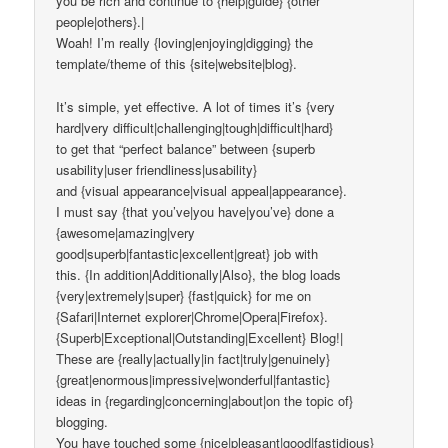
you be rich and continue to {help|guide} {other
people|others}.|
Woah! I’m really {loving|enjoying|digging} the
template/theme of this {site|website|blog}.
It’s simple, yet effective. A lot of times it’s {very
hard|very difficult|challenging|tough|difficult|hard}
to get that “perfect balance” between {superb
usability|user friendliness|usability}
and {visual appearance|visual appeal|appearance}.
I must say {that you’ve|you have|you’ve} done a
{awesome|amazing|very
good|superb|fantastic|excellent|great} job with
this. {In addition|Additionally|Also}, the blog loads
{very|extremely|super} {fast|quick} for me on
{Safari|Internet explorer|Chrome|Opera|Firefox}.
{Superb|Exceptional|Outstanding|Excellent} Blog!|
These are {really|actually|in fact|truly|genuinely}
{great|enormous|impressive|wonderful|fantastic}
ideas in {regarding|concerning|about|on the topic of}
blogging.
You have touched some {nice|pleasant|good|fastidious}