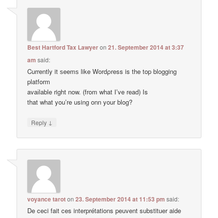
Best Hartford Tax Lawyer
on
21. September 2014 at 3:37
am
said:
Currently it ѕeemѕ like Wordρress is the top blogging
platform
avaіlable right now. (from what I’ve read) Is
that what you’re using onn your blog?
↓
Reply
voyance tarot
on
23. September 2014 at 11:53 pm
said:
De ceci fait ces interprétations peuvent substituer aide