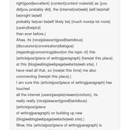
right|good|excellent} {content|content material} as {you
did|you probably did}, the {internet|net|web} {will be|shall
be|might be|will
probably be|can be|will likely be} {much more|a lot more}
{useful|helpful}
than ever before.|
Ahaa, its {nice|pleasant|good|fastidious}
{discussion|conversation|dialogue}
{regarding|concerning|about|on the topic of} this
{article|post|piece of writing|paragraph} {here|at this place}
at this {blog|weblog|webpage|website|web site}, I
have read all that, so {now|at this time} me also
commenting {here|at this place}.|
I am sure this {article|post|piece of writing|paragraph} has
touched
all the internet {users|people|viewers|visitors}, its
really really {nice|pleasant|good|fastidious}
{article|post|piece
of writing|paragraph} on building up new
{blog|weblog|webpage|website|web site}.|
Wow, this {article|post|piece of writing|paragraph} is