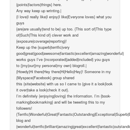
{points|factors|things} here.
Any way keep up wrinting.|
{I love|I really like|I enjoy|I like|Everyone loves} what you
guys
{are|are usually|tend to be} up too. {This sort of|This type
of|Such|This kind of} clever work and
{exposure|coverage|reporting}!
Keep up the {superb|terrific|very
good|great|good|awesome|fantastic|excellent|amazing|wonderful}
works guys I’ve {incorporated||added|included} you guys
to {|my|our||my personal|my own} blogroll.|
{Howdy|Hi there|Hey there|Hi|Hello|Hey}! Someone in my
{Myspace|Facebook} group shared
this {site|website} with us so I came to {give it a look|look
it over|take a look|check it out}.
I’m definitely {enjoying|loving} the information. I’m {book-
marking|bookmarking} and will be tweeting this to my
followers!
{Terrific|Wonderful|Great|Fantastic|Outstanding|Exceptional|Superb|
blog and
{wonderful|terrific|brilliant|amazing|great|excellent|fantastic|outstand