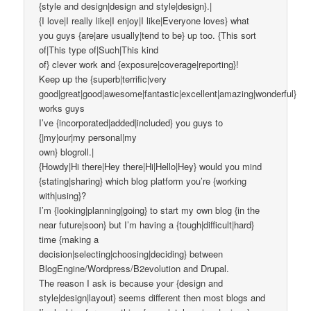
{style and design|design and style|design}.|
{I love|I really like|I enjoy|I like|Everyone loves} what
you guys {are|are usually|tend to be} up too. {This sort
of|This type of|Such|This kind
of} clever work and {exposure|coverage|reporting}!
Keep up the {superb|terrific|very
good|great|good|awesome|fantastic|excellent|amazing|wonderful}
works guys
I’ve {incorporated|added|included} you guys to
{|my|our|my personal|my
own} blogroll.|
{Howdy|Hi there|Hey there|Hi|Hello|Hey} would you mind
{stating|sharing} which blog platform you’re {working
with|using}?
I’m {looking|planning|going} to start my own blog {in the
near future|soon} but I’m having a {tough|difficult|hard}
time {making a
decision|selecting|choosing|deciding} between
BlogEngine/Wordpress/B2evolution and Drupal.
The reason I ask is because your {design and
style|design|layout} seems different then most blogs and