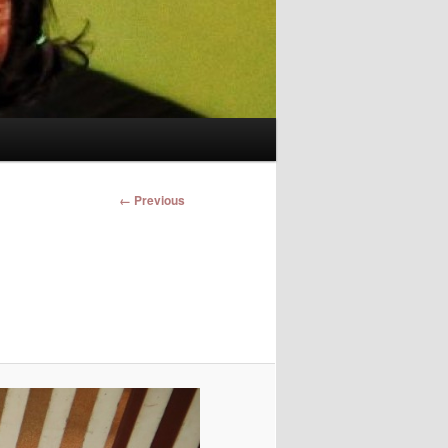
Image
← Previous
navigation