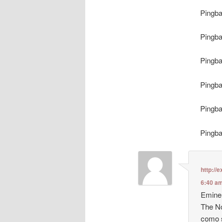
Pingb
Pingb
Pingb
Pingb
Pingb
Pingb
http://
6:40 a
Eminem
The No
como 