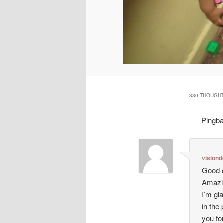
330 THOUGHT
Pingb
visiond
Good d
Amazin
I’m gl
in the
you for