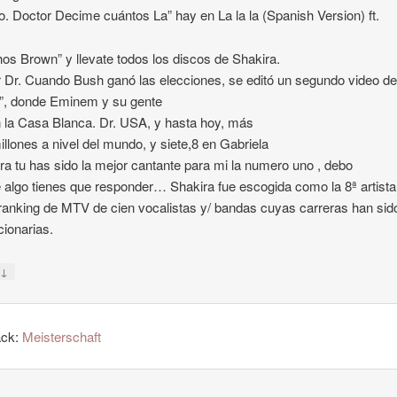
lo. Doctor Decime cuántos La” hay en La la la (Spanish Version) ft.
hos Brown” y llevate todos los discos de Shakira.
 Dr. Cuando Bush ganó las elecciones, se editó un segundo video d
”, donde Eminem y su gente
 la Casa Blanca. Dr. USA, y hasta hoy, más
illones a nivel del mundo, y siete,8 en Gabriela
ira tu has sido la mejor cantante para mi la numero uno , debo
e algo tienes que responder… Shakira fue escogida como la 8ª artista
ranking de MTV de cien vocalistas y/ bandas cuyas carreras han sid
cionarias.
↓
y
ack:
Meisterschaft