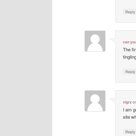
Repl
can yo
The fi
tingli
Repl
vigrx
o
I am g
site wh
Repl