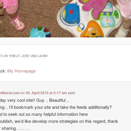
S ON “
ENELIT, JOSE UND LAURA
”
ack:
My Homepage
ellitoral.com
on
30. April 2015 at 2:17 am
said:
ay very cool site!! Guy .. Beautiful ..
g .. I’ll bookmark your site and take the feeds additionally?
ad to seek out so many helpful information here
 publish, we’d like develop more strategies on this regard, thank
 sharing. . . . . .