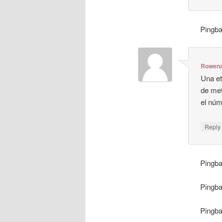
Pingb
Rowen
Una et
de met
el núm
Repl
Pingb
Pingb
Pingb