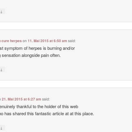
↓
y
u cure herpes
on
11. Mai 2015 at 6:50 am
said:
rst symptom of herpes is burning and/or
ng sensation alongside pain often.
↓
y
n
21. Mai 2015 at 6:27 am
said:
enuinely thankful to the holder of this web
o has shared this fantastic article at at this place.
↓
y