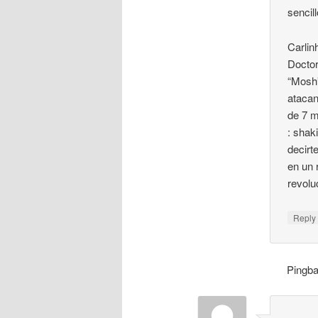
sencil
Carlin
Doctor
“Mosh
atacan
de 7 m
: shak
decirt
en un 
revolu
Repl
Pingb