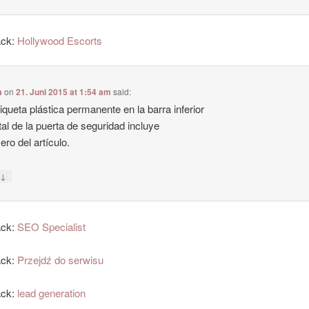
ack:
Hollywood Escorts
a
on
21. Juni 2015 at 1:54 am
said:
iqueta plástica permanente en la barra inferior
al de la puerta de seguridad incluye
ero del artículo.
↓
y
ack:
SEO Specialist
ack:
Przejdź do serwisu
ack:
lead generation