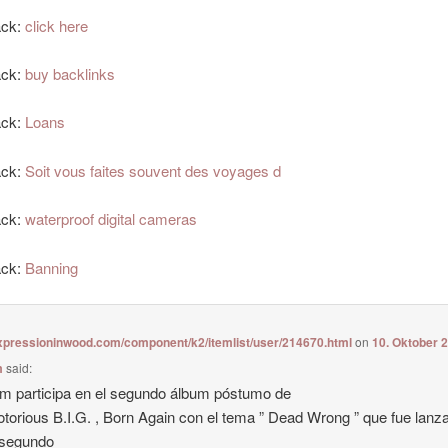
ack:
click here
ack:
buy backlinks
ack:
Loans
ack:
Soit vous faites souvent des voyages d
ack:
waterproof digital cameras
ack:
Banning
expressioninwood.com/component/k2/itemlist/user/214670.html
on
10. Oktober 
m
said:
 participa en el segundo álbum póstumo de
torious B.I.G. , Born Again con el tema ” Dead Wrong ” que fue lanz
segundo