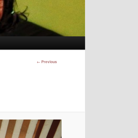
Image
← Previous
navigation