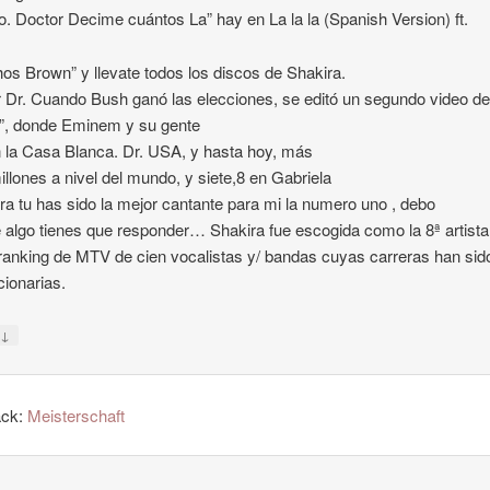
lo. Doctor Decime cuántos La” hay en La la la (Spanish Version) ft.
hos Brown” y llevate todos los discos de Shakira.
 Dr. Cuando Bush ganó las elecciones, se editó un segundo video d
”, donde Eminem y su gente
 la Casa Blanca. Dr. USA, y hasta hoy, más
illones a nivel del mundo, y siete,8 en Gabriela
ira tu has sido la mejor cantante para mi la numero uno , debo
e algo tienes que responder… Shakira fue escogida como la 8ª artista
ranking de MTV de cien vocalistas y/ bandas cuyas carreras han sid
cionarias.
↓
y
ack:
Meisterschaft