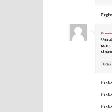
Pingb
Rowen
Una et
de met
el núm
Repl
Pingb
Pingb
Pingb