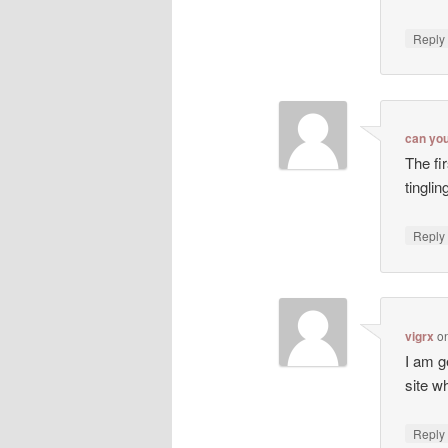
Repl
can yo
The fi
tingli
Repl
vigrx
o
I am g
site wh
Repl