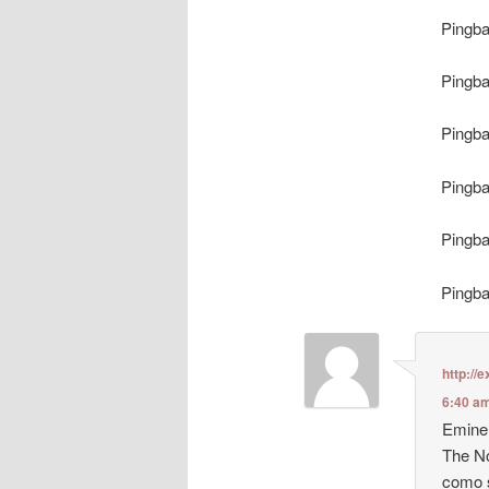
Pingb
Pingb
Pingb
Pingb
Pingb
Pingb
http://
6:40 a
Eminem
The No
como 