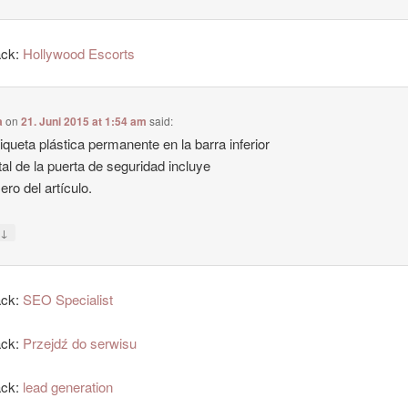
ack:
Hollywood Escorts
a
on
21. Juni 2015 at 1:54 am
said:
iqueta plástica permanente en la barra inferior
al de la puerta de seguridad incluye
ero del artículo.
↓
y
ack:
SEO Specialist
ack:
Przejdź do serwisu
ack:
lead generation