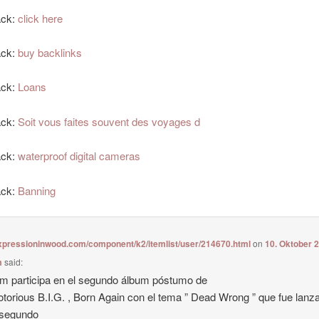
ack:
click here
ack:
buy backlinks
ack:
Loans
ack:
Soit vous faites souvent des voyages d
ack:
waterproof digital cameras
ack:
Banning
expressioninwood.com/component/k2/itemlist/user/214670.html
on
10. Oktober 
m
said:
 participa en el segundo álbum póstumo de
torious B.I.G. , Born Again con el tema ” Dead Wrong ” que fue lanz
segundo