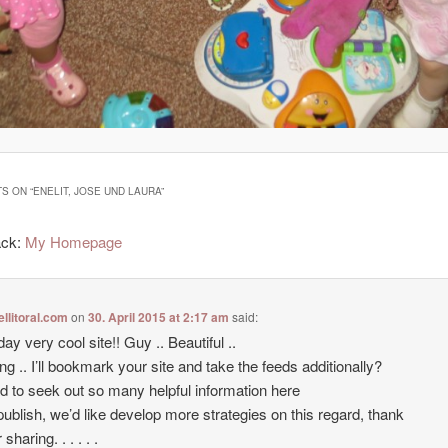
S ON “
ENELIT, JOSE UND LAURA
”
ack:
My Homepage
ellitoral.com
on
30. April 2015 at 2:17 am
said:
ay very cool site!! Guy .. Beautiful ..
g .. I’ll bookmark your site and take the feeds additionally?
ad to seek out so many helpful information here
 publish, we’d like develop more strategies on this regard, thank
 sharing. . . . . .