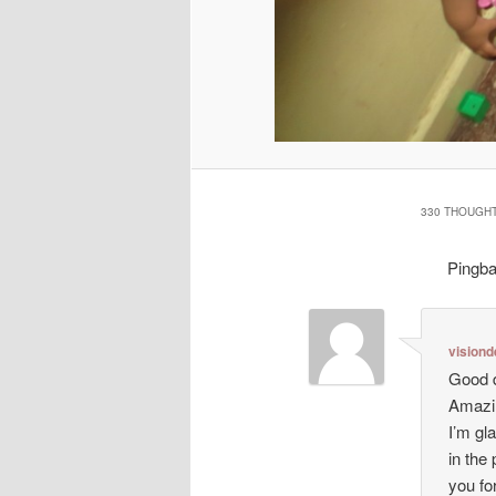
330 THOUGHT
Pingb
visiond
Good d
Amazin
I’m gl
in the
you for