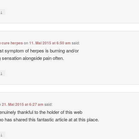
↓
y
u cure herpes
on
11. Mai 2015 at 6:50 am
said:
rst symptom of herpes is burning and/or
ng sensation alongside pain often.
↓
y
n
21. Mai 2015 at 6:27 am
said:
enuinely thankful to the holder of this web
o has shared this fantastic article at at this place.
↓
y