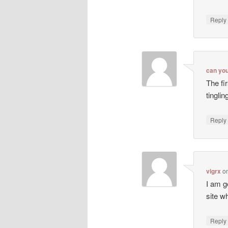
Repl
can yo
The fi
tingli
Repl
vigrx
o
I am g
site wh
Repl