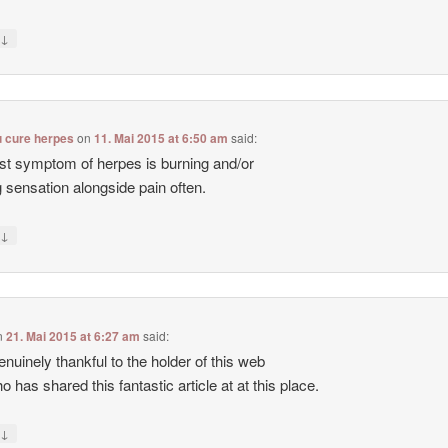
↓
y
u cure herpes
on
11. Mai 2015 at 6:50 am
said:
rst symptom of herpes is burning and/or
ng sensation alongside pain often.
↓
y
n
21. Mai 2015 at 6:27 am
said:
enuinely thankful to the holder of this web
o has shared this fantastic article at at this place.
↓
y