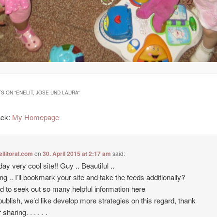
S ON “
ENELIT, JOSE UND LAURA
”
ack:
My Homepage
ellitoral.com
on
30. April 2015 at 2:17 am
said:
ay very cool site!! Guy .. Beautiful ..
g .. I’ll bookmark your site and take the feeds additionally?
ad to seek out so many helpful information here
 publish, we’d like develop more strategies on this regard, thank
 sharing. . . . . .