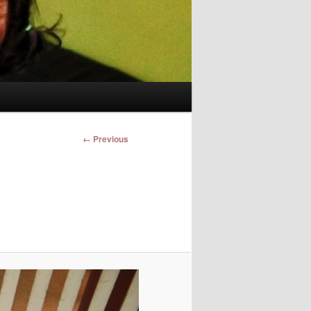
Image
← Previous
navigation