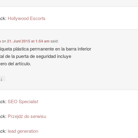
ack:
Hollywood Escorts
a
on
21. Juni 2015 at 1:54 am
said:
iqueta plástica permanente en la barra inferior
al de la puerta de seguridad incluye
ero del artículo.
↓
y
ack:
SEO Specialist
ack:
Przejdź do serwisu
ack:
lead generation