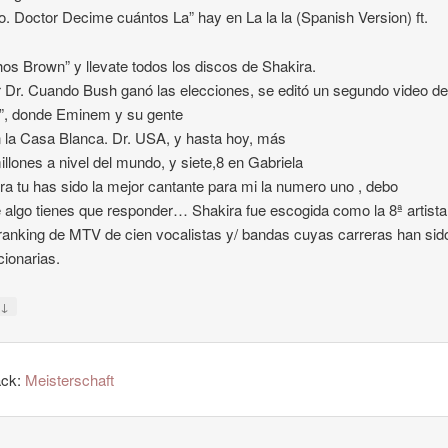
lo. Doctor Decime cuántos La” hay en La la la (Spanish Version) ft.
hos Brown” y llevate todos los discos de Shakira.
 Dr. Cuando Bush ganó las elecciones, se editó un segundo video d
”, donde Eminem y su gente
 la Casa Blanca. Dr. USA, y hasta hoy, más
illones a nivel del mundo, y siete,8 en Gabriela
ira tu has sido la mejor cantante para mi la numero uno , debo
e algo tienes que responder… Shakira fue escogida como la 8ª artista
ranking de MTV de cien vocalistas y/ bandas cuyas carreras han sid
cionarias.
↓
y
ack:
Meisterschaft