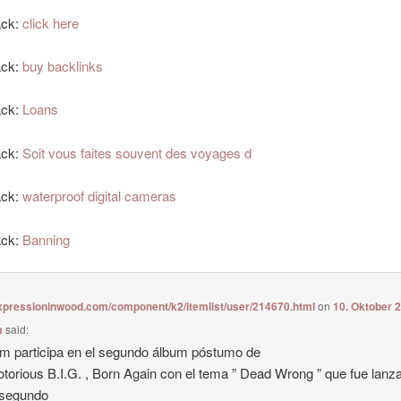
ack:
click here
ack:
buy backlinks
ack:
Loans
ack:
Soit vous faites souvent des voyages d
ack:
waterproof digital cameras
ack:
Banning
expressioninwood.com/component/k2/itemlist/user/214670.html
on
10. Oktober 
m
said:
 participa en el segundo álbum póstumo de
torious B.I.G. , Born Again con el tema ” Dead Wrong ” que fue lanz
segundo