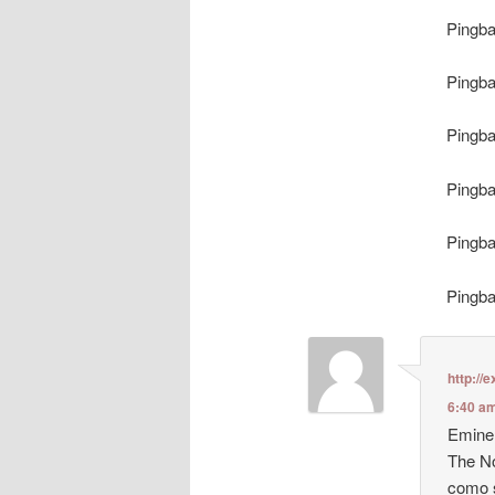
Pingb
Pingb
Pingb
Pingb
Pingb
Pingb
http://
6:40 a
Eminem
The No
como 