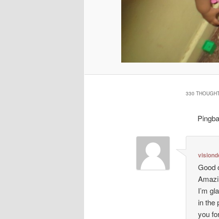
330 THOUGHT
Pingb
visiond
Good d
Amazin
I’m gl
in the
you for