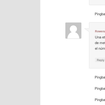
Pingb
Rowen
Una et
de met
el núm
Repl
Pingb
Pingb
Pingb