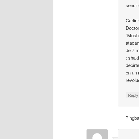
sencil
Carlin
Doctor
“Mosh
atacan
de 7 m
: shak
decirt
en un 
revolu
Repl
Pingb