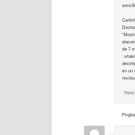
sencil
Carlin
Doctor
“Mosh
atacan
de 7 m
: shak
decirt
en un 
revolu
Repl
Pingb