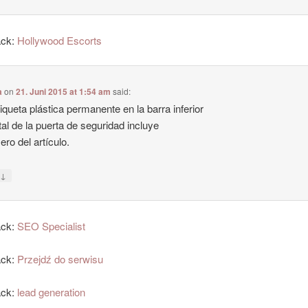
ack:
Hollywood Escorts
a
on
21. Juni 2015 at 1:54 am
said:
iqueta plástica permanente en la barra inferior
al de la puerta de seguridad incluye
ero del artículo.
↓
y
ack:
SEO Specialist
ack:
Przejdź do serwisu
ack:
lead generation