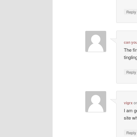
Repl
can yo
The fi
tingli
Repl
vigrx
o
I am g
site wh
Repl