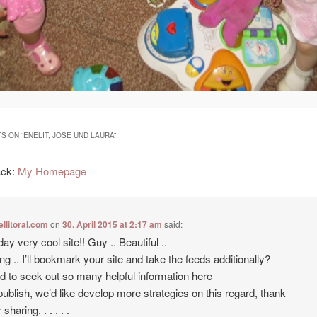
S ON “
ENELIT, JOSE UND LAURA
”
ack:
My Homepage
ellitoral.com
on
30. April 2015 at 2:17 am
said:
ay very cool site!! Guy .. Beautiful ..
g .. I’ll bookmark your site and take the feeds additionally?
ad to seek out so many helpful information here
 publish, we’d like develop more strategies on this regard, thank
 sharing. . . . . .