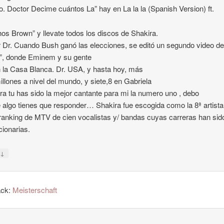
lo. Doctor Decime cuántos La” hay en La la la (Spanish Version) ft.
hos Brown” y llevate todos los discos de Shakira.
 Dr. Cuando Bush ganó las elecciones, se editó un segundo video d
”, donde Eminem y su gente
 la Casa Blanca. Dr. USA, y hasta hoy, más
illones a nivel del mundo, y siete,8 en Gabriela
ira tu has sido la mejor cantante para mi la numero uno , debo
e algo tienes que responder… Shakira fue escogida como la 8ª artista
ranking de MTV de cien vocalistas y/ bandas cuyas carreras han sid
cionarias.
↓
y
ack:
Meisterschaft