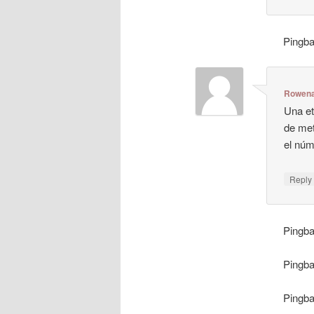
Pingb
Rowen
Una et
de met
el núm
Repl
Pingb
Pingb
Pingb