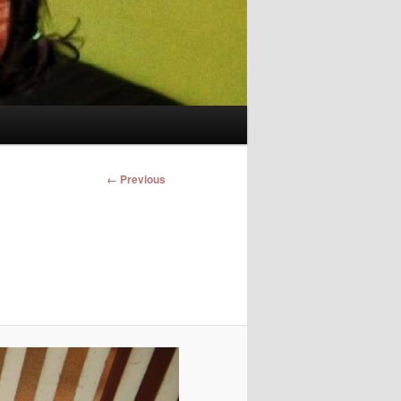
Image
← Previous
navigation