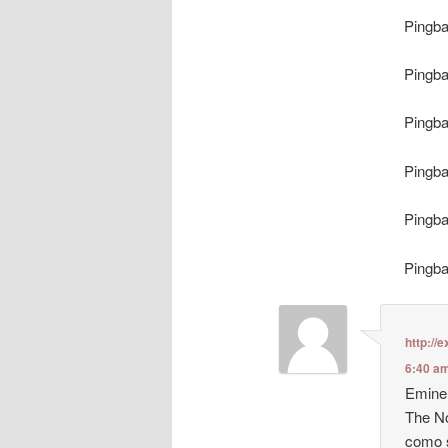
Pingb
Pingb
Pingb
Pingb
Pingb
Pingb
http://
6:40 a
Eminem
The No
como 