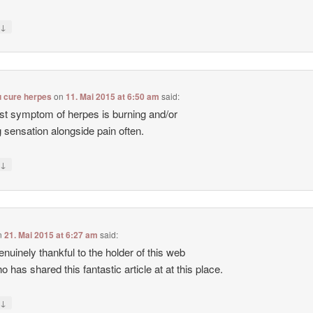
↓
y
u cure herpes
on
11. Mai 2015 at 6:50 am
said:
rst symptom of herpes is burning and/or
ng sensation alongside pain often.
↓
y
n
21. Mai 2015 at 6:27 am
said:
enuinely thankful to the holder of this web
o has shared this fantastic article at at this place.
↓
y