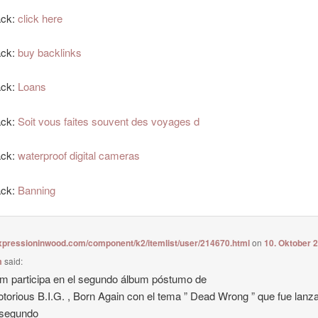
ack:
click here
ack:
buy backlinks
ack:
Loans
ack:
Soit vous faites souvent des voyages d
ack:
waterproof digital cameras
ack:
Banning
expressioninwood.com/component/k2/itemlist/user/214670.html
on
10. Oktober 
m
said:
 participa en el segundo álbum póstumo de
torious B.I.G. , Born Again con el tema ” Dead Wrong ” que fue lanz
segundo