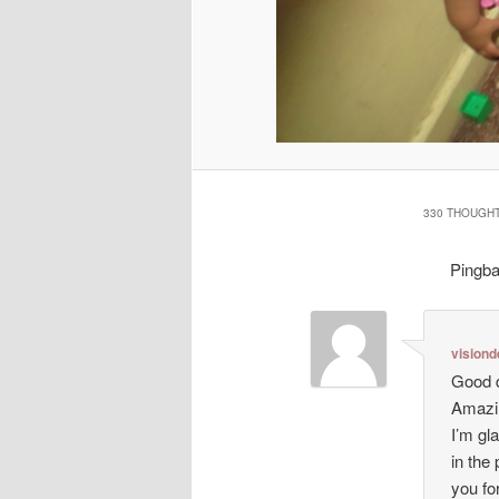
330 THOUGHT
Pingb
visiond
Good d
Amazin
I’m gl
in the
you for