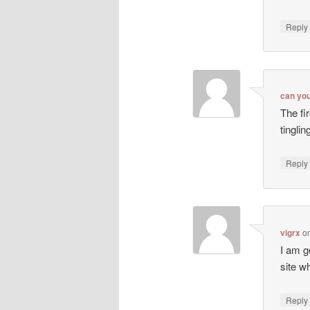
Repl
can yo
The fi
tingli
Repl
vigrx
o
I am g
site wh
Repl