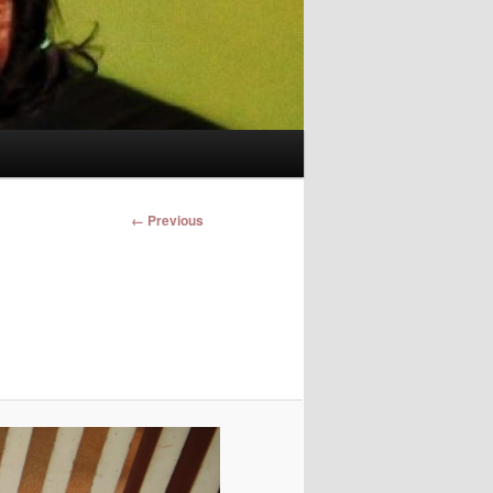
Image
← Previous
navigation