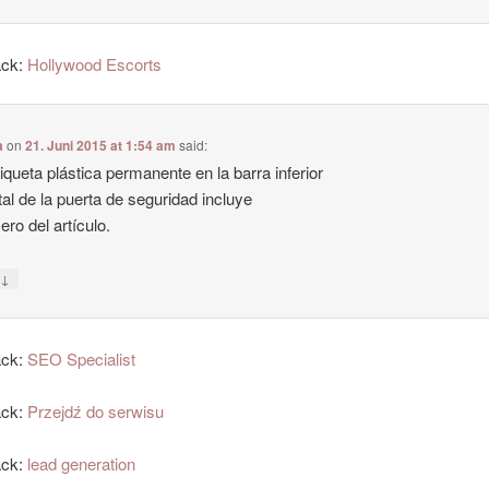
ack:
Hollywood Escorts
a
on
21. Juni 2015 at 1:54 am
said:
iqueta plástica permanente en la barra inferior
al de la puerta de seguridad incluye
ero del artículo.
↓
y
ack:
SEO Specialist
ack:
Przejdź do serwisu
ack:
lead generation