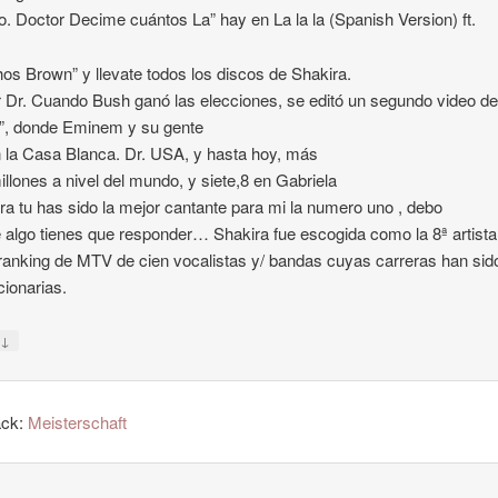
lo. Doctor Decime cuántos La” hay en La la la (Spanish Version) ft.
hos Brown” y llevate todos los discos de Shakira.
 Dr. Cuando Bush ganó las elecciones, se editó un segundo video d
”, donde Eminem y su gente
 la Casa Blanca. Dr. USA, y hasta hoy, más
illones a nivel del mundo, y siete,8 en Gabriela
ira tu has sido la mejor cantante para mi la numero uno , debo
e algo tienes que responder… Shakira fue escogida como la 8ª artista
ranking de MTV de cien vocalistas y/ bandas cuyas carreras han sid
cionarias.
↓
y
ack:
Meisterschaft