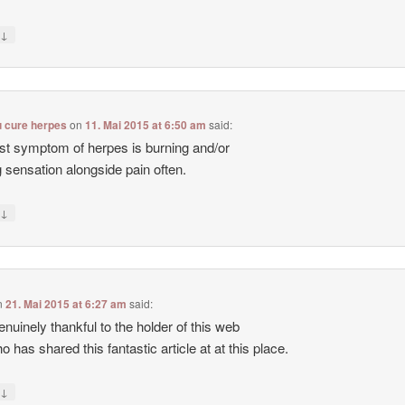
↓
y
u cure herpes
on
11. Mai 2015 at 6:50 am
said:
rst symptom of herpes is burning and/or
ng sensation alongside pain often.
↓
y
n
21. Mai 2015 at 6:27 am
said:
enuinely thankful to the holder of this web
o has shared this fantastic article at at this place.
↓
y