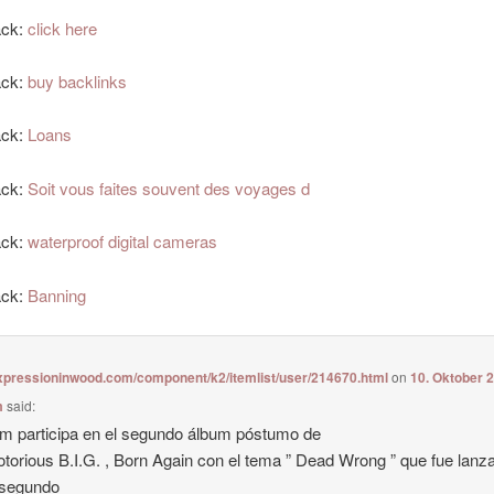
ack:
click here
ack:
buy backlinks
ack:
Loans
ack:
Soit vous faites souvent des voyages d
ack:
waterproof digital cameras
ack:
Banning
expressioninwood.com/component/k2/itemlist/user/214670.html
on
10. Oktober 
m
said:
 participa en el segundo álbum póstumo de
torious B.I.G. , Born Again con el tema ” Dead Wrong ” que fue lanz
segundo