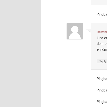
Pingb
Rowen
Una et
de met
el núm
Repl
Pingb
Pingb
Pingb