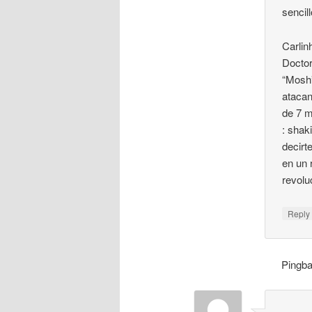
sencil
Carlin
Doctor
“Mosh
atacan
de 7 m
: shak
decirt
en un 
revolu
Repl
Pingb