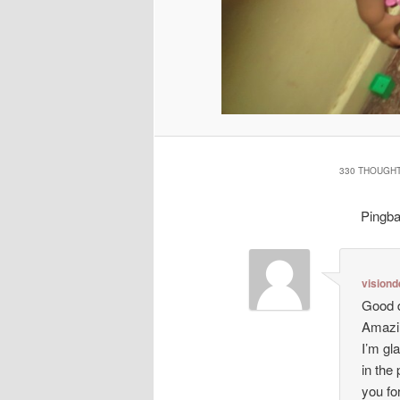
330 THOUGHT
Pingb
visiond
Good d
Amazin
I’m gl
in the
you for