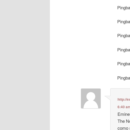
Pingb
Pingb
Pingb
Pingb
Pingb
Pingb
http://
6:40 a
Eminem
The No
como 