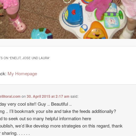
S ON “
ENELIT, JOSE UND LAURA
”
ack:
My Homepage
ellitoral.com
on
30. April 2015 at 2:17 am
said:
ay very cool site!! Guy .. Beautiful ..
g .. I’ll bookmark your site and take the feeds additionally?
ad to seek out so many helpful information here
 publish, we’d like develop more strategies on this regard, thank
 sharing. . . . . .