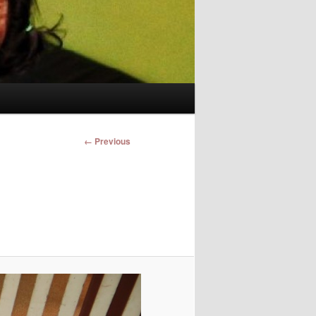
Image
← Previous
navigation