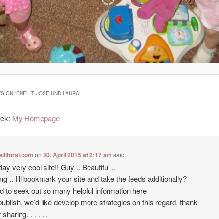
S ON “
ENELIT, JOSE UND LAURA
”
ack:
My Homepage
ellitoral.com
on
30. April 2015 at 2:17 am
said:
ay very cool site!! Guy .. Beautiful ..
g .. I’ll bookmark your site and take the feeds additionally?
ad to seek out so many helpful information here
 publish, we’d like develop more strategies on this regard, thank
 sharing. . . . . .