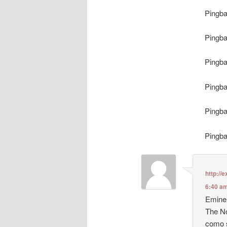
Pingb
Pingb
Pingb
Pingb
Pingb
Pingb
http://
6:40 a
Eminem
The No
como 