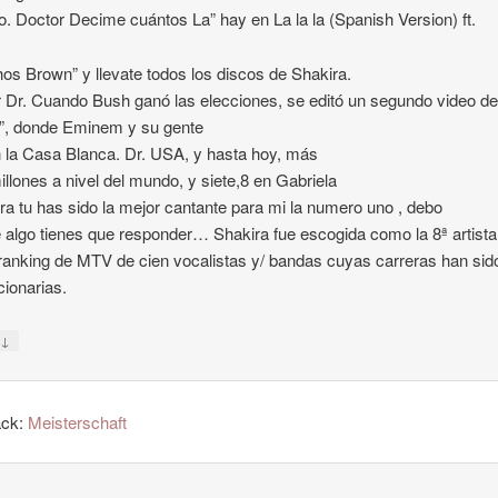
lo. Doctor Decime cuántos La” hay en La la la (Spanish Version) ft.
hos Brown” y llevate todos los discos de Shakira.
 Dr. Cuando Bush ganó las elecciones, se editó un segundo video d
”, donde Eminem y su gente
 la Casa Blanca. Dr. USA, y hasta hoy, más
illones a nivel del mundo, y siete,8 en Gabriela
ira tu has sido la mejor cantante para mi la numero uno , debo
e algo tienes que responder… Shakira fue escogida como la 8ª artista
ranking de MTV de cien vocalistas y/ bandas cuyas carreras han sid
cionarias.
↓
y
ack:
Meisterschaft