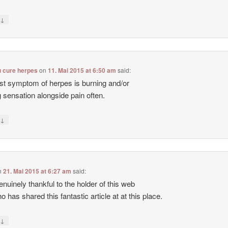
↓
y
u cure herpes
on
11. Mai 2015 at 6:50 am
said:
rst symptom of herpes is burning and/or
ng sensation alongside pain often.
↓
y
n
21. Mai 2015 at 6:27 am
said:
enuinely thankful to the holder of this web
o has shared this fantastic article at at this place.
↓
y