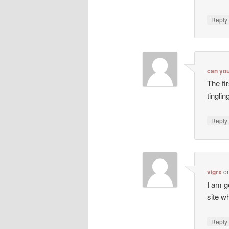
Repl
can yo
The fi
tingli
Repl
vigrx
o
I am g
site wh
Repl