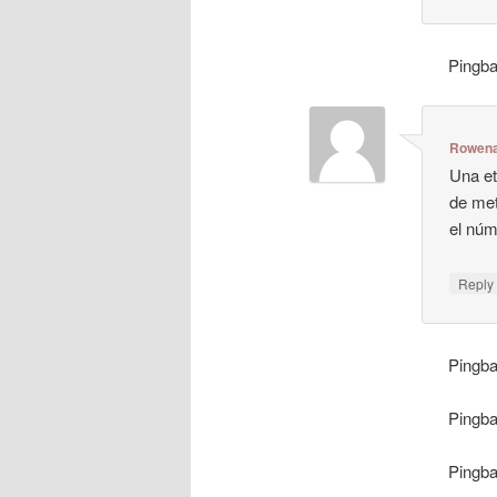
Pingb
Rowen
Una et
de met
el núm
Repl
Pingb
Pingb
Pingb