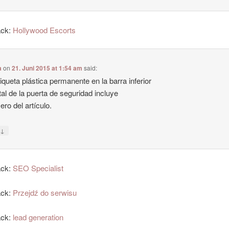
ack:
Hollywood Escorts
a
on
21. Juni 2015 at 1:54 am
said:
iqueta plástica permanente en la barra inferior
al de la puerta de seguridad incluye
ero del artículo.
↓
y
ack:
SEO Specialist
ack:
Przejdź do serwisu
ack:
lead generation