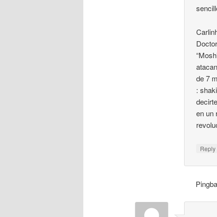
sencil
Carlin
Doctor
“Mosh
atacan
de 7 m
: shak
decirt
en un 
revolu
Repl
Pingb