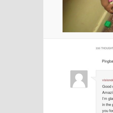
330 THOUGHT
Pingb
visiond
Good d
Amazin
I’m gl
in the
you for