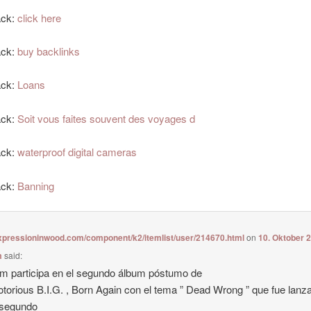
ack:
click here
ack:
buy backlinks
ack:
Loans
ack:
Soit vous faites souvent des voyages d
ack:
waterproof digital cameras
ack:
Banning
expressioninwood.com/component/k2/itemlist/user/214670.html
on
10. Oktober 
m
said:
 participa en el segundo álbum póstumo de
torious B.I.G. , Born Again con el tema ” Dead Wrong ” que fue lanz
segundo